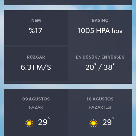
NEM
BASINÇ
%17
1005 HPA
hpa
RÜZGAR
EN DÜŞÜK / EN YÜKSEK
°
°
6.31 M/S
20
/ 38
09 AĞUSTOS
10 AĞUSTOS
PAZAR
PAZARTESI
°
°
29
29