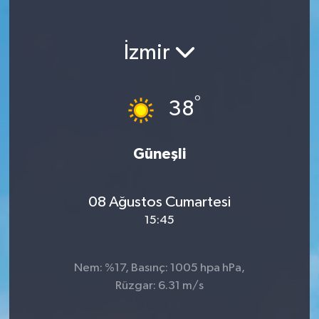
KEMERBURGAZ
İzmir
KÜLTÜR - SANAT
MAGAZİN
°
38
ÖZEL HABER
Güneşli
SAĞLIK
08 Ağustos Cumartesi
SPOR
15:45
TEKNOLOJİ
Nem: %17, Basınç: 1005 hpa hPa,
TİCARET
Rüzgar: 6.31 m/s
YAŞAM