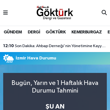
Anne Çocuk
Eyüpsultan Hava Durumu
BİLİM
Eyüpsultan Trafik Yoğunluk Haritası
GÜNDEM
DERGİ
GÖKTÜRK
KEMERBURGAZ
DERGİ
Süper Lig Puan Durumu ve Fikstür
12:10
Son Dakika: Ahbap Derneği'nin Yönetimine Kayyum Atandı
DÜNYA
Tüm Manşetler
İzmir Hava Durumu
EĞİTİM
Son Dakika Haberleri
EKONOMİ
Haber Arşivi
Bugün, Yarın ve 1 Haftalık Hava
Durumu Tahmini
GÖKTÜRK
ŞU AN
GÜNDEM