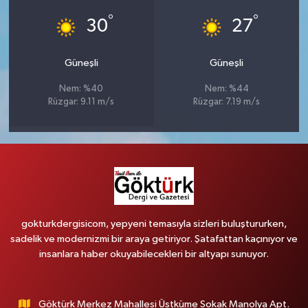
°
°
30
27
Güneşli
Güneşli
Nem: %40
Nem: %44
Rüzgar: 9.11 m/s
Rüzgar: 7.19 m/s
gokturkdergisicom, yepyeni temasıyla sizleri buluştururken,
sadelik ve modernizmi bir araya getiriyor. Şatafattan kaçınıyor ve
insanlara haber okuyabilecekleri bir altyapı sunuyor.
Göktürk Merkez Mahallesi Üstküme Sokak Manolya Apt.