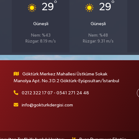
°
°
29
29
Güneşli
Güneşli
Nem: %43
Nem: %48
Rüzgar: 8.19 m/s
Rüzgar: 9.31 m/s
Göktürk Merkez Mahallesi Üstküme Sokak
Manolya Apt. No.3 D.2 Göktürk-Eyüpsultan/İstanbul
0212 322 17 07 - 0541 271 24 48
info@gokturkdergisi.com