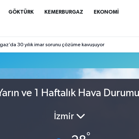
GÖKTÜRK
KEMERBURGAZ
EKONOMİ
az’da 30 yılık imar sorunu çözüme kavuşuyor
arın ve 1 Haftalık Hava Durum
İzmir
°