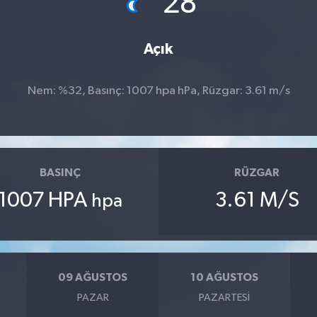
28
Açık
Nem: %32, Basınç: 1007 hpa hPa, Rüzgar: 3.61 m/s
BASINÇ
RÜZGAR
1007 HPA
3.61 M/S
hpa
09 AĞUSTOS
10 AĞUSTOS
PAZAR
PAZARTESI