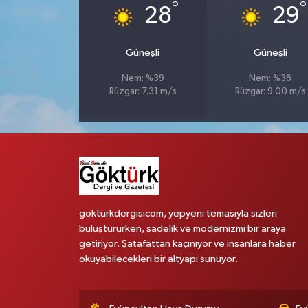
°
°
28
29
Güneşli
Güneşli
Nem: %39
Nem: %36
Rüzgar: 7.31 m/s
Rüzgar: 9.00 m/s
gokturkdergisicom, yepyeni temasıyla sizleri
buluştururken, sadelik ve modernizmi bir araya
getiriyor. Şatafattan kaçınıyor ve insanlara haber
okuyabilecekleri bir altyapı sunuyor.