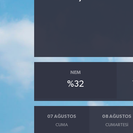
KEMERBURGAZ
KÜLTÜR - SANAT
MAGAZİN
ÖZEL HABER
SAĞLIK
NEM
%32
SPOR
TEKNOLOJİ
07 AĞUSTOS
08 AĞUSTOS
TİCARET
CUMA
CUMARTESI
YAŞAM