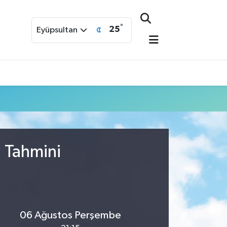
°
25
Eyüpsultan
u Tahmini
06 Ağustos Perşembe