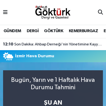
Anne Çocuk
Eyüpsultan Hava Durumu
BİLİM
Eyüpsultan Trafik Yoğunluk Haritası
GÜNDEM
DERGİ
GÖKTÜRK
KEMERBURGAZ
DERGİ
Süper Lig Puan Durumu ve Fikstür
12:10
Son Dakika: Ahbap Derneği'nin Yönetimine Kayyum Atandı
DÜNYA
Tüm Manşetler
İzmir Hava Durumu
EĞİTİM
Son Dakika Haberleri
EKONOMİ
Haber Arşivi
Bugün, Yarın ve 1 Haftalık Hava
Durumu Tahmini
GÖKTÜRK
ŞU AN
GÜNDEM