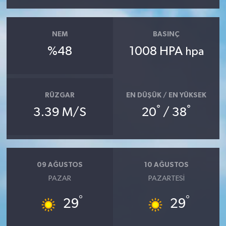
NEM
BASINÇ
%48
1008 HPA
hpa
RÜZGAR
EN DÜŞÜK / EN YÜKSEK
°
°
3.39 M/S
20
/ 38
09 AĞUSTOS
10 AĞUSTOS
PAZAR
PAZARTESI
°
°
29
29