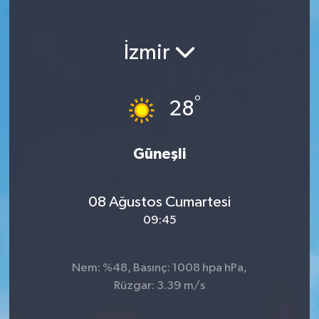
KEMERBURGAZ
İzmir
KÜLTÜR - SANAT
MAGAZİN
°
28
ÖZEL HABER
Güneşli
SAĞLIK
08 Ağustos Cumartesi
SPOR
09:45
TEKNOLOJİ
Nem: %48, Basınç: 1008 hpa hPa,
TİCARET
Rüzgar: 3.39 m/s
YAŞAM