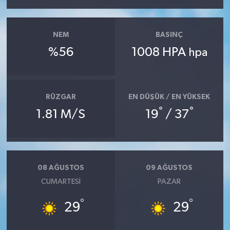
NEM
BASINÇ
%56
1008 HPA
hpa
RÜZGAR
EN DÜŞÜK / EN YÜKSEK
°
°
1.81 M/S
19
/ 37
08 AĞUSTOS
09 AĞUSTOS
CUMARTESI
PAZAR
°
°
29
29