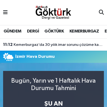
Anne Çocuk
Eyüpsultan Hava Durumu
BİLİM
Eyüpsultan Trafik Yoğunluk Haritası
GÜNDEM
DERGİ
GÖKTÜRK
KEMERBURGAZ
DERGİ
Süper Lig Puan Durumu ve Fikstür
11:12
Kemerburgaz’da 30 yılık imar sorunu çözüme kavuşuyor
DÜNYA
Tüm Manşetler
İzmir Hava Durumu
EĞİTİM
Son Dakika Haberleri
EKONOMİ
Haber Arşivi
Bugün, Yarın ve 1 Haftalık Hava
Durumu Tahmini
GÖKTÜRK
ŞU AN
GÜNDEM