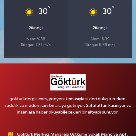
°
°
30
30
Güneşli
Güneşli
Nem: %38
Nem: %39
Rüzgar: 7.81 m/s
Rüzgar: 6.39 m/s
gokturkdergisicom, yepyeni temasıyla sizleri buluştururken,
sadelik ve modernizmi bir araya getiriyor. Şatafattan kaçınıyor ve
insanlara haber okuyabilecekleri bir altyapı sunuyor.
Göktürk Merkez Mahallesi Üstküme Sokak Manolya Apt.