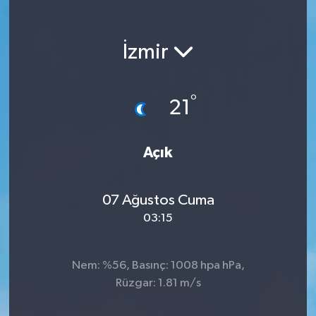
KEMERBURGAZ
İzmir
KÜLTÜR - SANAT
MAGAZİN
°
21
ÖZEL HABER
Açık
SAĞLIK
07 Ağustos Cuma
SPOR
03:15
TEKNOLOJİ
Nem: %56, Basınç: 1008 hpa hPa,
TİCARET
Rüzgar: 1.81 m/s
YAŞAM