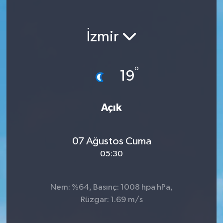
KEMERBURGAZ
İzmir
KÜLTÜR - SANAT
MAGAZİN
°
19
ÖZEL HABER
Açık
SAĞLIK
07 Ağustos Cuma
SPOR
05:30
TEKNOLOJİ
Nem: %64, Basınç: 1008 hpa hPa,
TİCARET
Rüzgar: 1.69 m/s
YAŞAM