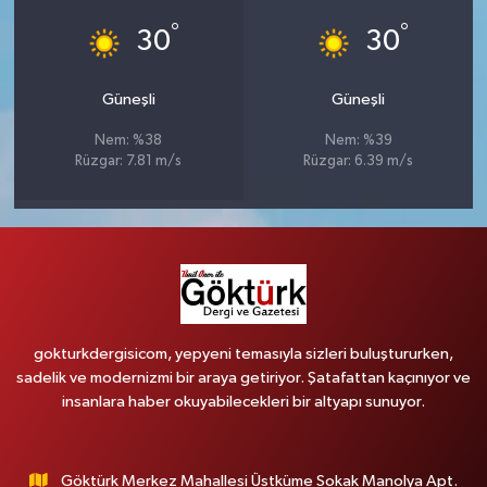
°
°
30
30
Güneşli
Güneşli
Nem: %38
Nem: %39
Rüzgar: 7.81 m/s
Rüzgar: 6.39 m/s
gokturkdergisicom, yepyeni temasıyla sizleri buluştururken,
sadelik ve modernizmi bir araya getiriyor. Şatafattan kaçınıyor ve
insanlara haber okuyabilecekleri bir altyapı sunuyor.
Göktürk Merkez Mahallesi Üstküme Sokak Manolya Apt.