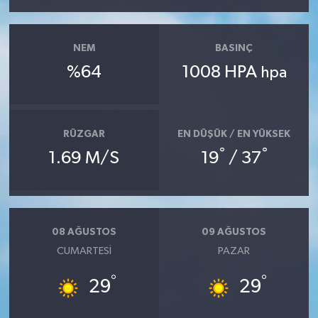
NEM
BASINÇ
%64
1008 HPA
hpa
RÜZGAR
EN DÜŞÜK / EN YÜKSEK
°
°
1.69 M/S
19
/ 37
08 AĞUSTOS
09 AĞUSTOS
CUMARTESI
PAZAR
°
°
29
29