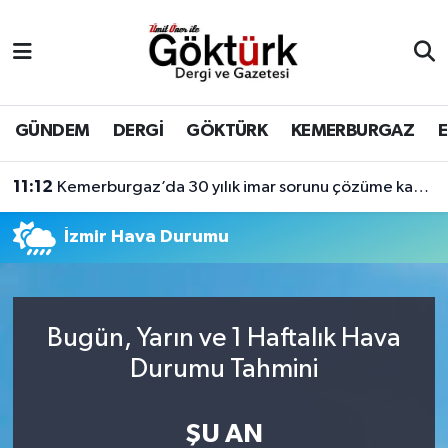
Anne Çocuk
Eyüpsultan Hava Durumu
BİLİM
Eyüpsultan Trafik Yoğunluk Haritası
GÜNDEM
DERGİ
GÖKTÜRK
KEMERBURGAZ
DERGİ
Süper Lig Puan Durumu ve Fikstür
11:12
Kemerburgaz’da 30 yılık imar sorunu çözüme kavuşuyor
DÜNYA
Tüm Manşetler
İzmir Hava Durumu
EĞİTİM
Son Dakika Haberleri
EKONOMİ
Haber Arşivi
Bugün, Yarın ve 1 Haftalık Hava
Durumu Tahmini
GÖKTÜRK
ŞU AN
GÜNDEM