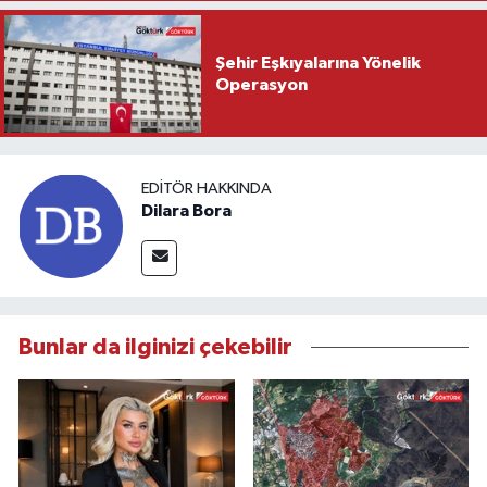
Şehir Eşkıyalarına Yönelik
Operasyon
EDITÖR HAKKINDA
Dilara Bora
Bunlar da ilginizi çekebilir