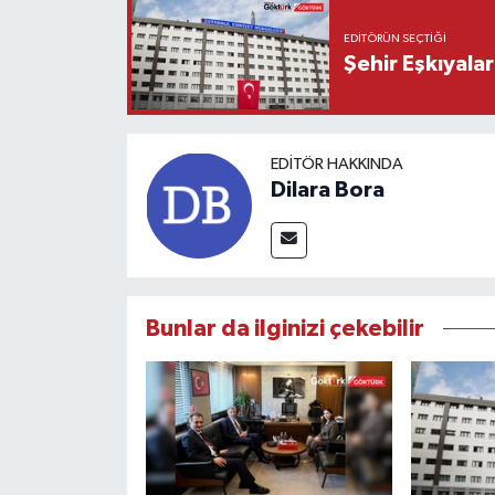
EDITÖRÜN SEÇTIĞI
Şehir Eşkıyala
EDITÖR HAKKINDA
Dilara Bora
Bunlar da ilginizi çekebilir