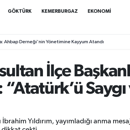
GÖKTÜRK
KEMERBURGAZ
EKONOMİ
a: Ahbap Derneği'nin Yönetimine Kayyum Atandı
lusoy'un yeni görünümü sosyal medyada gündem yarattı
psultan İlçe Başkan
: “Atatürk’ü Saygı
nı İbrahim Yıldırım, yayımladığı anma mesaj
 dikkat çekti.