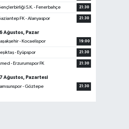
ençlerbirliği S.K. - Fenerbahçe
21:30
aziantep FK - Alanyaspor
21:30
6 Ağustos, Pazar
aşakşehir - Kocaelispor
19:00
eşiktaş - Eyüpspor
21:30
med - Erzurumspor FK
21:30
7 Ağustos, Pazartesi
amsunspor - Göztepe
21:30