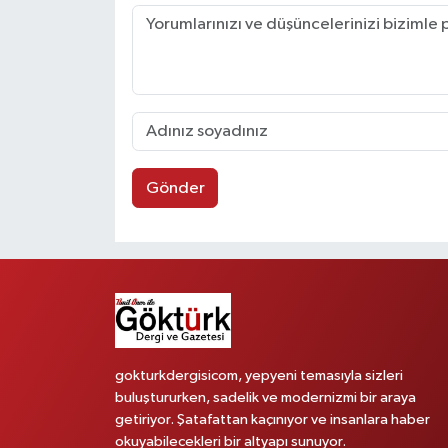
Gönder
gokturkdergisicom, yepyeni temasıyla sizleri
buluştururken, sadelik ve modernizmi bir araya
getiriyor. Şatafattan kaçınıyor ve insanlara haber
okuyabilecekleri bir altyapı sunuyor.