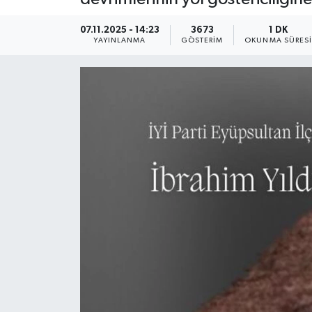
KEMERBURGAZ
07.11.2025 - 14:23
3673
1 DK
YAYINLANMA
GÖSTERIM
OKUNMA SÜRES
KÜLTÜR - SANAT
MAGAZİN
ÖZEL HABER
SAĞLIK
SPOR
TEKNOLOJİ
TİCARET
YAŞAM