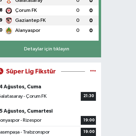
7
Galatasaray
0
0
8
Çorum FK
0
0
9
Gaziantep FK
0
0
0
Alanyaspor
0
0
Detaylar için tıklayın
Süper Lig Fikstür
4 Ağustos, Cuma
alatasaray - Çorum FK
21:30
5 Ağustos, Cumartesi
onyaspor - Rizespor
19:00
asımpaşa - Trabzonspor
19:00