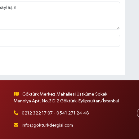
Göktürk Merkez Mahallesi Üstküme Sokak
Manolya Apt. No.3 D.2 Göktürk-Eyüpsultan/İstanbul
0212 322 17 07 - 0541 271 24 48
info@gokturkdergisi.com