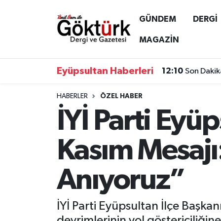
GÜNDEM
DERGİ
Anne Çocuk
Eyüpsultan Hava Durumu
MAGAZİN
12:10
Son Dakik
BİLİM
Eyüpsultan Trafik Yoğunluk Haritası
Eyüpsultan Haberleri
11:17
Çağatay U
DERGİ
Süper Lig Puan Durumu ve Fikstür
HABERLER
ÖZEL HABER
İYİ Parti Eyü
DÜNYA
Tüm Manşetler
EĞİTİM
Son Dakika Haberleri
Kasım Mesajı
EKONOMİ
Haber Arşivi
Anıyoruz”
GÖKTÜRK
İYİ Parti Eyüpsultan İlçe Başka
GÜNDEM
devrimlerinin yol göstericiliğine