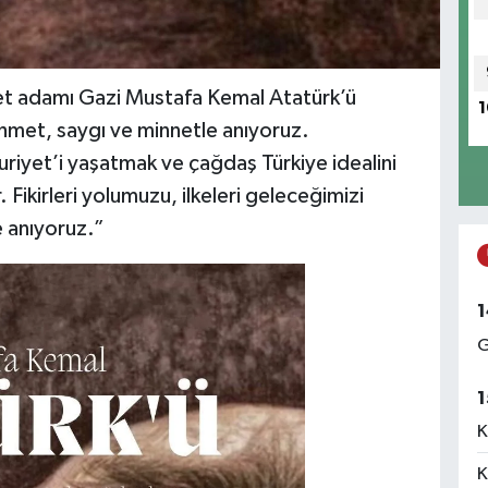
et adamı Gazi Mustafa Kemal Atatürk’ü
1
hmet, saygı ve minnetle anıyoruz.
iyet’i yaşatmak ve çağdaş Türkiye idealini
. Fikirleri yolumuzu, ilkeleri geleceğimizi
e anıyoruz.”
1
G
1
K
K