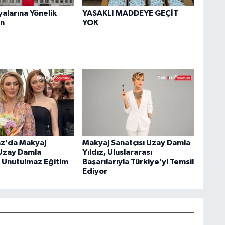
yalarına Yönelik
YASAKLI MADDEYE GEÇİT
n
YOK
z’da Makyaj
Makyaj Sanatçısı Uzay Damla
 Uzay Damla
Yıldız, Uluslararası
n Unutulmaz Eğitim
Başarılarıyla Türkiye’yi Temsil
Ediyor