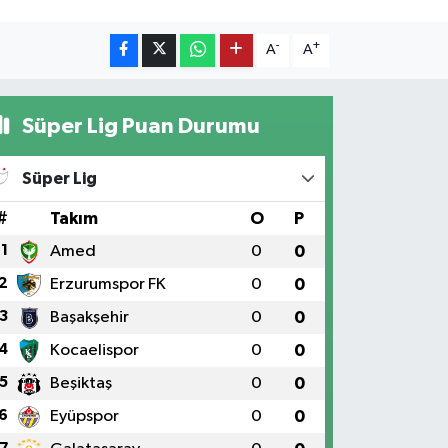
-
+
A
A
Süper Lig Puan Durumu
Süper Lig
#
Takım
O
P
1
Amed
0
0
2
Erzurumspor FK
0
0
3
Başakşehir
0
0
4
Kocaelispor
0
0
5
Beşiktaş
0
0
6
Eyüpspor
0
0