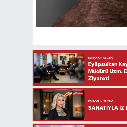
EDITÖRÜN SEÇTIĞI
Eyüpsultan Kay
Müdürü Uzm. Dr
Ziyareti
EDITÖRÜN SEÇTIĞI
SANATIYLA İZ 