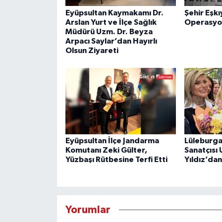
Eyüpsultan Kaymakamı Dr.
Şehir Eşkı
Arslan Yurt ve İlçe Sağlık
Operasyo
Müdürü Uzm. Dr. Beyza
Arpacı Saylar’dan Hayırlı
Olsun Ziyareti
Eyüpsultan İlçe Jandarma
Lüleburga
Komutanı Zeki Gülter,
Sanatçısı
Yüzbaşı Rütbesine Terfi Etti
Yıldız’da
Yorumlar