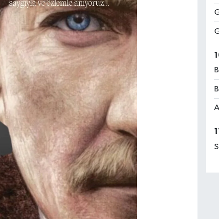
G
G
1
B
B
A
1
S