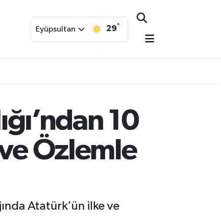
°
29
Eyüpsultan
lığı’ndan 10
 ve Özlemle
ında Atatürk’ün ilke ve