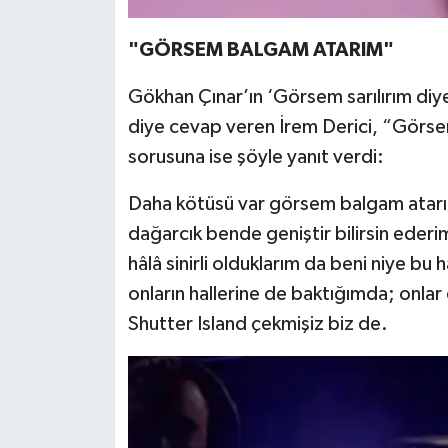
"GÖRSEM BALGAM ATARIM"
Gökhan Çınar’ın ‘Görsem sarılırım diy
diye cevap veren İrem Derici, “Görse
sorusuna ise şöyle yanıt verdi:
Daha kötüsü var görsem balgam atarım 
dağarcık bende geniştir bilirsin ederi
hâlâ sinirli olduklarım da beni niye bu
onların hallerine de baktığımda; onlar 
Shutter Island çekmişiz biz de.