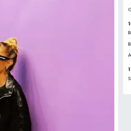
G
1
B
B
A
1
S