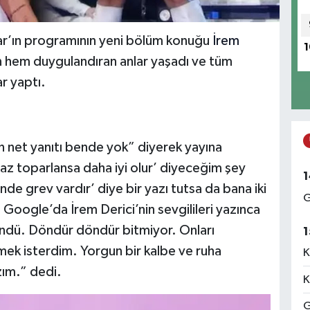
r’ın programının yeni bölüm konuğu
İrem
1
n hem duygulandıran anlar yaşadı ve tüm
ar yaptı.
n net yanıtı bende yok” diyerek yayına
az toparlansa daha iyi olur’ diyeceğim şey
1
nde grev vardır’ diye bir yazı tutsa da bana iki
G
Google’da İrem Derici’nin sevgilileri yazınca
öndü. Döndür döndür bitmiyor. Onları
1
ek isterdim. Yorgun bir kalbe ve ruha
K
zım.” dedi.
K
G