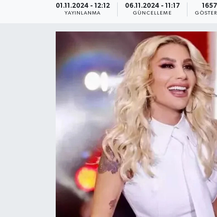
01.11.2024 - 12:12
06.11.2024 - 11:17
1657
YAYINLANMA
GÜNCELLEME
GÖSTER
KEMERBURGAZ
KÜLTÜR - SANAT
MAGAZİN
ÖZEL HABER
SAĞLIK
SPOR
TEKNOLOJİ
TİCARET
YAŞAM