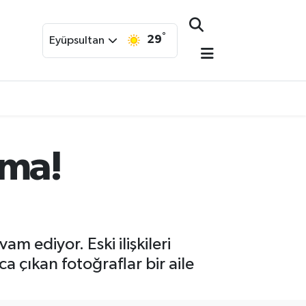
°
29
Eyüpsultan
ama!
 ediyor. Eski ilişkileri
a çıkan fotoğraflar bir aile