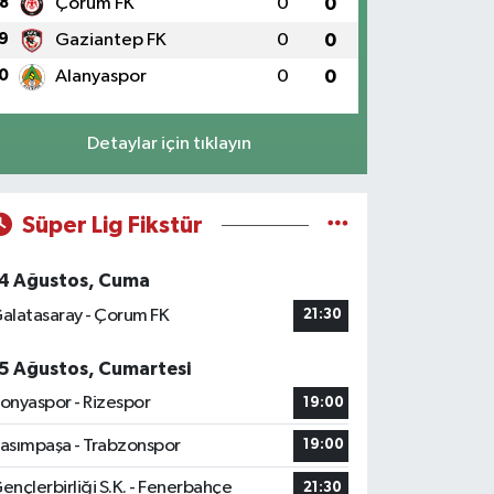
8
Çorum FK
0
0
9
Gaziantep FK
0
0
0
Alanyaspor
0
0
Detaylar için tıklayın
Süper Lig Fikstür
4 Ağustos, Cuma
alatasaray - Çorum FK
21:30
5 Ağustos, Cumartesi
onyaspor - Rizespor
19:00
asımpaşa - Trabzonspor
19:00
ençlerbirliği S.K. - Fenerbahçe
21:30