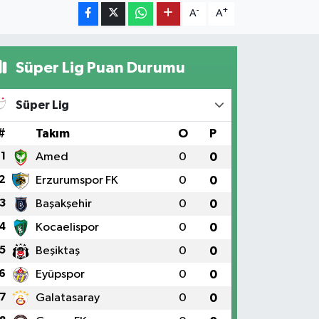
-
+
A
A
Süper Lig Puan Durumu
Süper Lig
#
Takım
O
P
1
Amed
0
0
2
Erzurumspor FK
0
0
3
Başakşehir
0
0
4
Kocaelispor
0
0
5
Beşiktaş
0
0
6
Eyüpspor
0
0
7
Galatasaray
0
0