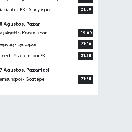
aziantep FK - Alanyaspor
21:30
6 Ağustos, Pazar
aşakşehir - Kocaelispor
19:00
eşiktaş - Eyüpspor
21:30
med - Erzurumspor FK
21:30
7 Ağustos, Pazartesi
amsunspor - Göztepe
21:30