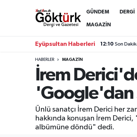
GÜNDEM
DERGİ
Anne Çocuk
Eyüpsultan Hava Durumu
MAGAZİN
BİLİM
Eyüpsultan Trafik Yoğunluk Haritası
Eyüpsultan Haberleri
12:10
Son Dakik
DERGİ
Süper Lig Puan Durumu ve Fikstür
HABERLER
MAGAZİN
İrem Derici'de
DÜNYA
Tüm Manşetler
EĞİTİM
Son Dakika Haberleri
'Google'dan 
EKONOMİ
Haber Arşivi
Ünlü sanatçı İrem Derici her za
GÖKTÜRK
hakkında konuşan İrem Derici, "G
albümüne döndü" dedi.
GÜNDEM