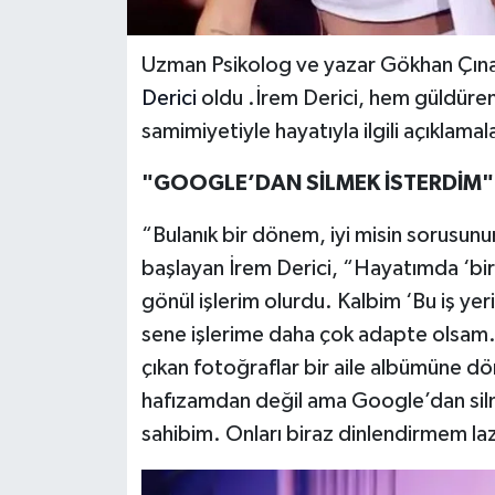
Uzman Psikolog ve yazar Gökhan Çına
Derici
oldu .İrem Derici, hem güldüre
samimiyetiyle hayatıyla ilgili açıklamal
"GOOGLE’DAN SİLMEK İSTERDİM"
“Bulanık bir dönem, iyi misin sorusunu
başlayan İrem Derici, “Hayatımda ‘bir
gönül işlerim olurdu. Kalbim ‘Bu iş yeri
sene işlerime daha çok adapte olsam. 
çıkan fotoğraflar bir aile albümüne d
hafızamdan değil ama Google’dan silm
sahibim. Onları biraz dinlendirmem la