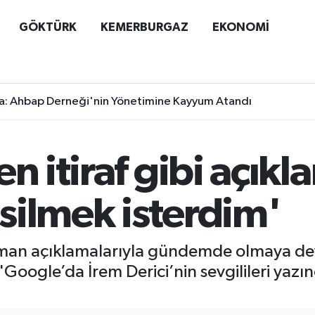
GÖKTÜRK
KEMERBURGAZ
EKONOMİ
a: Ahbap Derneği'nin Yönetimine Kayyum Atandı
n itiraf gibi açıkl
silmek isterdim'
man açıklamalarıyla gündemde olmaya devam
oogle’da İrem Derici’nin sevgilileri yazınc