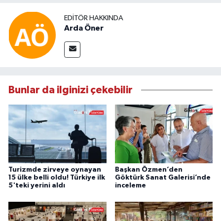
EDITÖR HAKKINDA
Arda Öner
Bunlar da ilginizi çekebilir
Turizmde zirveye oynayan
Başkan Özmen’den
15 ülke belli oldu! Türkiye ilk
Göktürk Sanat Galerisi’nde
5'teki yerini aldı
inceleme