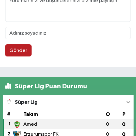
Gönder
Süper Lig Puan Durumu
Süper Lig
#
Takım
O
P
1
Amed
0
0
2
Erzurumspor FK
0
0