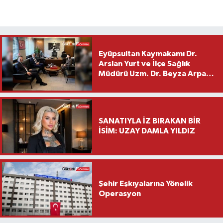
Eyüpsultan Kaymakamı Dr.
Arslan Yurt ve İlçe Sağlık
Müdürü Uzm. Dr. Beyza Arpacı
Saylar’dan Hayırlı Olsun
Ziyareti
SANATIYLA İZ BIRAKAN BİR
İSİM: UZAY DAMLA YILDIZ
Şehir Eşkıyalarına Yönelik
Operasyon