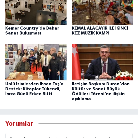
Kemer Country’de Bahar
KEMAL ALAÇAYIR İLE İKİNCİ
Sanat Buluşması
KEZ MÜZİK KAMPI
Ünlü İsimlerden İhsan Taş’a
İletişim Başkanı Duran'dan
Destek: Kitaplar Tükendi,
Kültür ve Sanat Büyük
İmza Günü Erken Bitti
Ödülleri Töreni'ne ilişkin
açıklama
Yorumlar