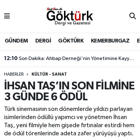
Anne Çocuk
Eyüpsultan Hava Durumu
BİLİM
Eyüpsultan Trafik Yoğunluk Haritası
GÜNDEM
DERGİ
GÖKTÜRK
KEMERBURGAZ
DERGİ
Süper Lig Puan Durumu ve Fikstür
12:10
Son Dakika: Ahbap Derneği'nin Yönetimine Kayyum Atandı
DÜNYA
Tüm Manşetler
HABERLER
KÜLTÜR - SANAT
İHSAN TAŞ’IN SON FİLMİNE
EĞİTİM
Son Dakika Haberleri
3 GÜNDE 6 ÖDÜL
EKONOMİ
Haber Arşivi
Türk sinemasının son dönemlerde yıldızı parlayan
isimlerinden ödüllü yapımcı ve yönetmen İhsan
GÖKTÜRK
Taş, yeni filmiyle hem gişede fırtınalar estirdi hem
de ödül törenlerinde adeta zafer yürüyüşü yaptı.
GÜNDEM