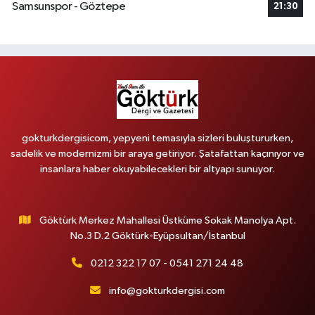
Samsunspor - Göztepe
21:30
gokturkdergisicom, yepyeni temasıyla sizleri buluştururken,
sadelik ve modernizmi bir araya getiriyor. Şatafattan kaçınıyor ve
insanlara haber okuyabilecekleri bir altyapı sunuyor.
Göktürk Merkez Mahallesi Üstküme Sokak Manolya Apt.
No.3 D.2 Göktürk-Eyüpsultan/İstanbul
0212 322 17 07 - 0541 271 24 48
info@gokturkdergisi.com