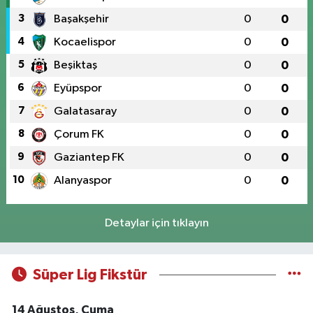
3
Başakşehir
0
0
4
Kocaelispor
0
0
5
Beşiktaş
0
0
6
Eyüpspor
0
0
7
Galatasaray
0
0
8
Çorum FK
0
0
9
Gaziantep FK
0
0
10
Alanyaspor
0
0
Detaylar için tıklayın
Süper Lig Fikstür
14 Ağustos, Cuma