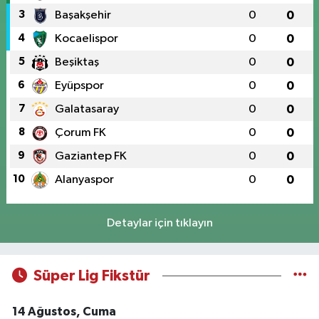
3
Başakşehir
0
0
4
Kocaelispor
0
0
5
Beşiktaş
0
0
6
Eyüpspor
0
0
7
Galatasaray
0
0
8
Çorum FK
0
0
9
Gaziantep FK
0
0
10
Alanyaspor
0
0
Detaylar için tıklayın
Süper Lig Fikstür
14 Ağustos, Cuma