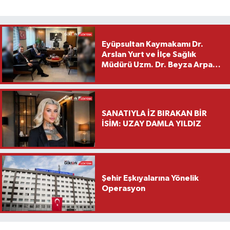
Eyüpsultan Kaymakamı Dr.
Arslan Yurt ve İlçe Sağlık
Müdürü Uzm. Dr. Beyza Arpacı
Saylar’dan Hayırlı Olsun
Ziyareti
SANATIYLA İZ BIRAKAN BİR
İSİM: UZAY DAMLA YILDIZ
Şehir Eşkıyalarına Yönelik
Operasyon