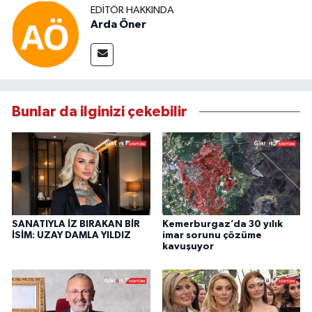
EDITÖR HAKKINDA
Arda Öner
Bunlar da ilginizi çekebilir
SANATIYLA İZ BIRAKAN BİR
Kemerburgaz’da 30 yılık
İSİM: UZAY DAMLA YILDIZ
imar sorunu çözüme
kavuşuyor