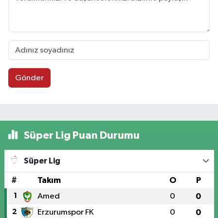
Gönder
Süper Lig Puan Durumu
Süper Lig
#
Takım
O
P
1
Amed
0
0
2
Erzurumspor FK
0
0