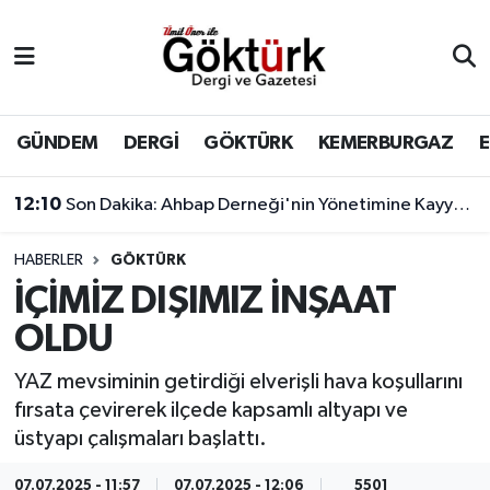
Anne Çocuk
Eyüpsultan Hava Durumu
BİLİM
Eyüpsultan Trafik Yoğunluk Haritası
GÜNDEM
DERGİ
GÖKTÜRK
KEMERBURGAZ
DERGİ
Süper Lig Puan Durumu ve Fikstür
12:10
Son Dakika: Ahbap Derneği'nin Yönetimine Kayyum Atandı
DÜNYA
Tüm Manşetler
HABERLER
GÖKTÜRK
İÇİMİZ DIŞIMIZ İNŞAAT
EĞİTİM
Son Dakika Haberleri
OLDU
EKONOMİ
Haber Arşivi
YAZ mevsiminin getirdiği elverişli hava koşullarını
fırsata çevirerek ilçede kapsamlı altyapı ve
GÖKTÜRK
üstyapı çalışmaları başlattı.
GÜNDEM
07.07.2025 - 11:57
07.07.2025 - 12:06
5501