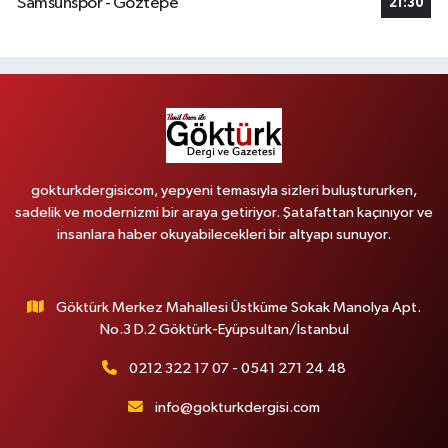
Samsunspor - Göztepe
21:30
gokturkdergisicom, yepyeni temasıyla sizleri buluştururken,
sadelik ve modernizmi bir araya getiriyor. Şatafattan kaçınıyor ve
insanlara haber okuyabilecekleri bir altyapı sunuyor.
Göktürk Merkez Mahallesi Üstküme Sokak Manolya Apt.
No.3 D.2 Göktürk-Eyüpsultan/İstanbul
0212 322 17 07 - 0541 271 24 48
info@gokturkdergisi.com