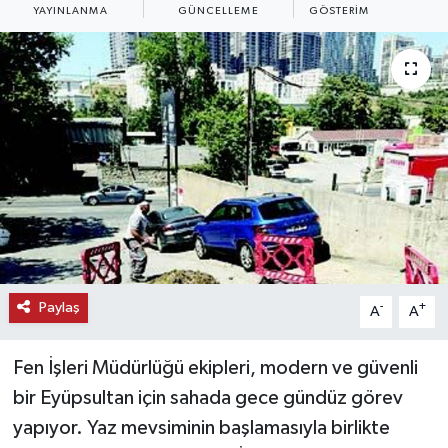
YAYINLANMA
GÜNCELLEME
GÖSTERIM
KEMERBURGAZ
KÜLTÜR - SANAT
MAGAZİN
ÖZEL HABER
SAĞLIK
SPOR
Paylaş
-
+
A
A
TEKNOLOJİ
Fen İşleri Müdürlüğü ekipleri, modern ve güvenli
TİCARET
bir Eyüpsultan için sahada gece gündüz görev
yapıyor. Yaz mevsiminin başlamasıyla birlikte
YAŞAM