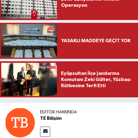
Operasyon
YASAKLI MADDEYE GEÇİT YOK
Eyüpsultan İlçe Jandarma
Komutanı Zeki Gülter, Yüzbaşı
Rütbesine Terfi Etti
EDITÖR HAKKINDA
TE Bilişim