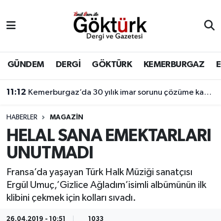
Anne Çocuk
Eyüpsultan Hava Durumu
BİLİM
Eyüpsultan Trafik Yoğunluk Haritası
GÜNDEM
DERGİ
GÖKTÜRK
KEMERBURGAZ
DERGİ
Süper Lig Puan Durumu ve Fikstür
11:12
Kemerburgaz’da 30 yılık imar sorunu çözüme kavuşuyor
DÜNYA
Tüm Manşetler
HABERLER
MAGAZİN
HELAL SANA EMEKTARLARI
EĞİTİM
Son Dakika Haberleri
UNUTMADI
EKONOMİ
Haber Arşivi
Fransa’da yaşayan Türk Halk Müziği sanatçısı
Ergül Umuç,’Gizlice Ağladım’isimli albümünün ilk
GÖKTÜRK
klibini çekmek için kolları sıvadı.
GÜNDEM
26.04.2019 - 10:51
1033