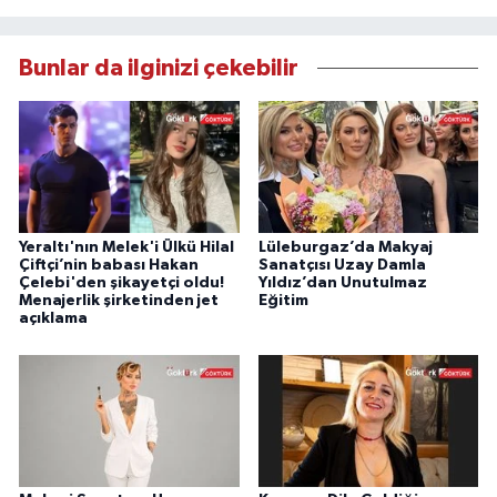
Bunlar da ilginizi çekebilir
Yeraltı'nın Melek'i Ülkü Hilal
Lüleburgaz’da Makyaj
Çiftçi’nin babası Hakan
Sanatçısı Uzay Damla
Çelebi'den şikayetçi oldu!
Yıldız’dan Unutulmaz
Menajerlik şirketinden jet
Eğitim
açıklama