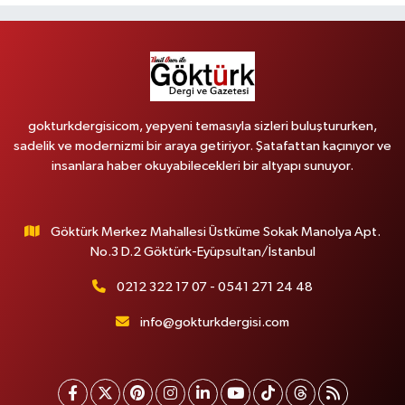
gokturkdergisicom, yepyeni temasıyla sizleri buluştururken,
sadelik ve modernizmi bir araya getiriyor. Şatafattan kaçınıyor ve
insanlara haber okuyabilecekleri bir altyapı sunuyor.
Göktürk Merkez Mahallesi Üstküme Sokak Manolya Apt.
No.3 D.2 Göktürk-Eyüpsultan/İstanbul
0212 322 17 07 - 0541 271 24 48
info@gokturkdergisi.com