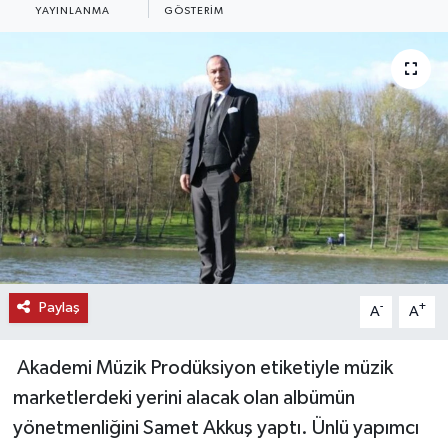
YAYINLANMA
GÖSTERIM
KEMERBURGAZ
KÜLTÜR - SANAT
MAGAZİN
ÖZEL HABER
SAĞLIK
SPOR
Paylaş
-
+
A
A
TEKNOLOJİ
Akademi Müzik Prodüksiyon etiketiyle müzik
TİCARET
marketlerdeki yerini alacak olan albümün
yönetmenliğini Samet Akkuş yaptı. Ünlü yapımcı
YAŞAM