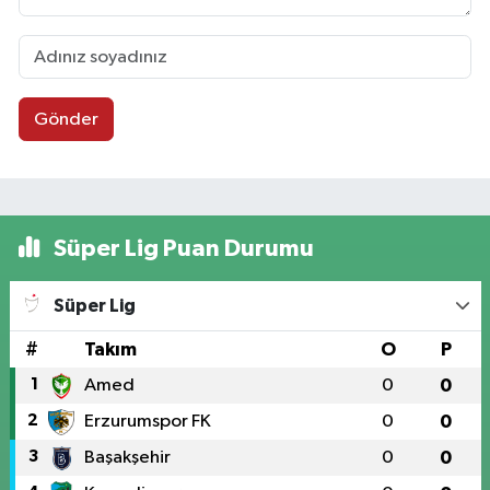
Gönder
Süper Lig Puan Durumu
Süper Lig
#
Takım
O
P
1
Amed
0
0
2
Erzurumspor FK
0
0
3
Başakşehir
0
0