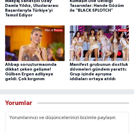
Makyaj Sanatçısı Uzay
Kumaşın Dile Geldiği
Damla Yıldız, Uluslararası
Tasarımlar: Hande Gözüm
Başarılarıyla Türkiye’yi
ile "BLACK SPLOTCH"
Temsil Ediyor
Ahbap soruşturmasında
Manifest grubunun dostluk
dikkat çeken gelişme!
dövmeleri gündem yarattı:
Gülben Ergen adliyeye
Grup içinde ayrışma
geldi: Çok kırgınım
iddiaları ortaya atıldı
Yorumlar