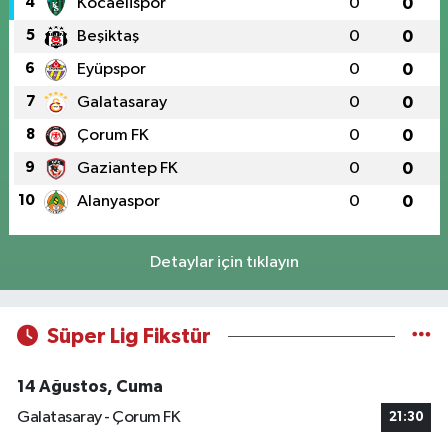
4
Kocaelispor
0
0
5
Beşiktaş
0
0
6
Eyüpspor
0
0
7
Galatasaray
0
0
8
Çorum FK
0
0
9
Gaziantep FK
0
0
10
Alanyaspor
0
0
Detaylar için tıklayın
Süper Lig Fikstür
14 Ağustos, Cuma
Galatasaray - Çorum FK
21:30