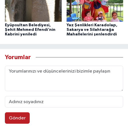
Eyüpsultan Belediyesi,
Yaz Şenlikleri Karadolap,
Şehit Mehmed Efendi’nin
Sakarya ve Silahtarağa
Kabrini yeniledi
Mahallelerini şenlendirdi
Yorumlar
Gönder