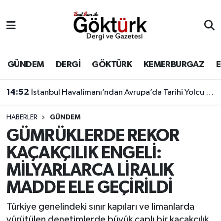
Anne Çocuk
Eyüpsultan Hava Durumu
BİLİM
Eyüpsultan Trafik Yoğunluk Haritası
GÜNDEM
DERGİ
GÖKTÜRK
KEMERBURGAZ
DERGİ
Süper Lig Puan Durumu ve Fikstür
14:52
İstanbul Havalimanı’ndan Avrupa’da Tarihi Yolcu Rekoru
DÜNYA
Tüm Manşetler
HABERLER
GÜNDEM
GÜMRÜKLERDE REKOR
EĞİTİM
Son Dakika Haberleri
KAÇAKÇILIK ENGELİ:
EKONOMİ
Haber Arşivi
MİLYARLARCA LİRALIK
MADDE ELE GEÇİRİLDİ
GÖKTÜRK
Türkiye genelindeki sınır kapıları ve limanlarda
GÜNDEM
yürütülen denetimlerde büyük çaplı bir kaçakçılık