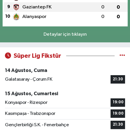
9
Gaziantep FK
0
0
10
Alanyaspor
0
0
Detaylar için tıklayın
Süper Lig Fikstür
14 Ağustos, Cuma
Galatasaray - Çorum FK
21:30
15 Ağustos, Cumartesi
Konyaspor - Rizespor
19:00
Kasımpaşa - Trabzonspor
19:00
Gençlerbirliği S.K. - Fenerbahçe
21:30