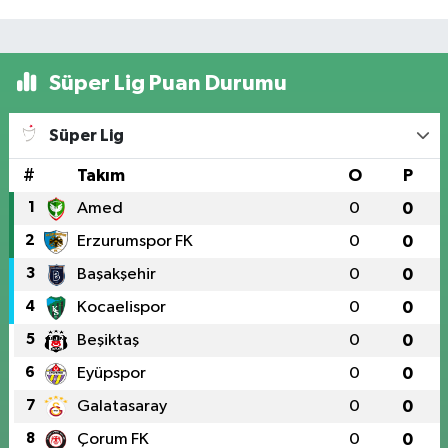
Süper Lig Puan Durumu
Süper Lig
#
Takım
O
P
1
Amed
0
0
2
Erzurumspor FK
0
0
3
Başakşehir
0
0
4
Kocaelispor
0
0
5
Beşiktaş
0
0
6
Eyüpspor
0
0
7
Galatasaray
0
0
8
Çorum FK
0
0