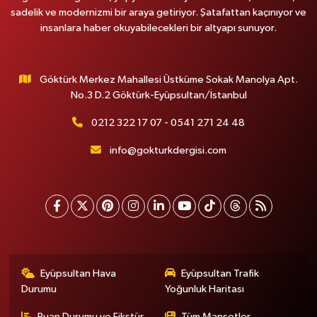
sadelik ve modernizmi bir araya getiriyor. Şatafattan kaçınıyor ve
insanlara haber okuyabilecekleri bir altyapı sunuyor.
Göktürk Merkez Mahallesi Üstküme Sokak Manolya Apt.
No.3 D.2 Göktürk-Eyüpsultan/İstanbul
0212 322 17 07 - 0541 271 24 48
info@gokturkdergisi.com
Eyüpsultan Hava
Eyüpsultan Trafik
Durumu
Yoğunluk Haritası
Puan Durumu ve Fikstür
Tüm Manşetler