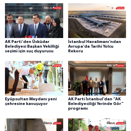
AK Parti'den Üsküdar
İstanbul Havalimanı’ndan
Belediyesi Başkan Vekilliği
Avrupa’da Tarihi Yolcu
seçimi için suç duyurusu
Rekoru
Eyüpsultan Meydanı yeni
AK Parti İstanbul’dan “AK
çehresine kavuşuyor
Belediyeciliği Yerinde Gör”
programı