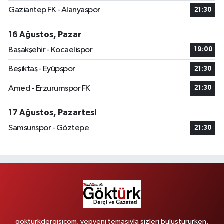
Gaziantep FK - Alanyaspor
21:30
16 Ağustos, Pazar
Başakşehir - Kocaelispor
19:00
Beşiktaş - Eyüpspor
21:30
Amed - Erzurumspor FK
21:30
17 Ağustos, Pazartesi
Samsunspor - Göztepe
21:30
gokturkdergisicom, yepyeni temasıyla sizleri buluştururken,