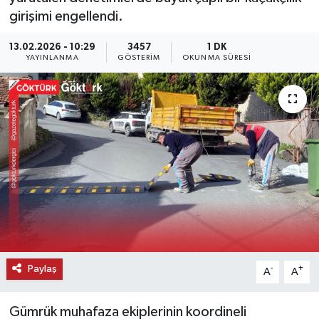
girişimi engellendi.
KEMERBURGAZ
13.02.2026 - 10:29
3457
1 DK
YAYINLANMA
GÖSTERIM
OKUNMA SÜRESI
KÜLTÜR - SANAT
MAGAZİN
ÖZEL HABER
SAĞLIK
SPOR
TEKNOLOJİ
Paylaş
-
+
A
A
TİCARET
Gümrük muhafaza ekiplerinin koordineli
YAŞAM