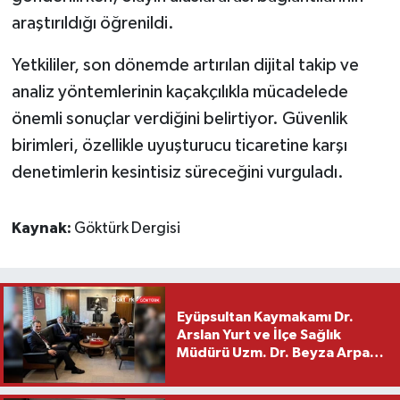
araştırıldığı öğrenildi.
Yetkililer, son dönemde artırılan dijital takip ve
analiz yöntemlerinin kaçakçılıkla mücadelede
önemli sonuçlar verdiğini belirtiyor. Güvenlik
birimleri, özellikle uyuşturucu ticaretine karşı
denetimlerin kesintisiz süreceğini vurguladı.
Kaynak:
Göktürk Dergisi
Eyüpsultan Kaymakamı Dr.
Arslan Yurt ve İlçe Sağlık
Müdürü Uzm. Dr. Beyza Arpacı
Saylar’dan Hayırlı Olsun
Ziyareti