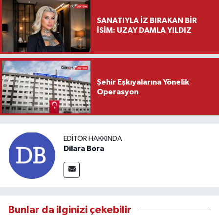
SANATIYLA İZ BIRAKAN BİR
İSİM: UZAY DAMLA YILDIZ
Şehir Eşkıyalarına Yönelik
Operasyon
EDITÖR HAKKINDA
Dilara Bora
Bunlar da ilginizi çekebilir