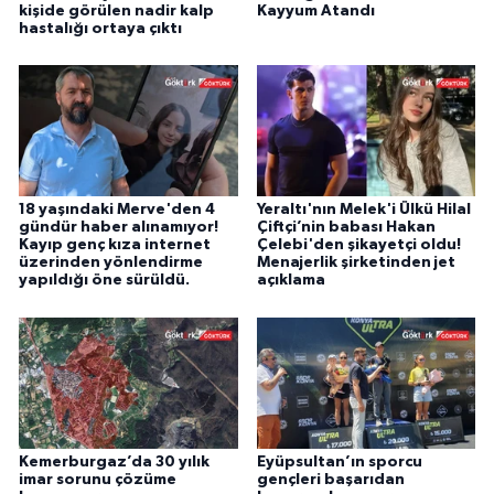
kişide görülen nadir kalp
Kayyum Atandı
hastalığı ortaya çıktı
18 yaşındaki Merve'den 4
Yeraltı'nın Melek'i Ülkü Hilal
gündür haber alınamıyor!
Çiftçi’nin babası Hakan
Kayıp genç kıza internet
Çelebi'den şikayetçi oldu!
üzerinden yönlendirme
Menajerlik şirketinden jet
yapıldığı öne sürüldü.
açıklama
Kemerburgaz’da 30 yılık
Eyüpsultan’ın sporcu
imar sorunu çözüme
gençleri başarıdan