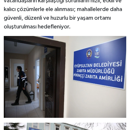
vatandaşların karşılaştığı sorunların hızlı, etkili ve
kalıcı çözümlerle ele alınması; mahallelerde daha
güvenli, düzenli ve huzurlu bir yaşam ortamı
oluşturulması hedefleniyor.