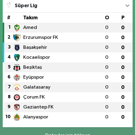
Süper Lig
#
Takım
O
P
1
Amed
0
0
2
Erzurumspor FK
0
0
3
Başakşehir
0
0
4
Kocaelispor
0
0
5
Beşiktaş
0
0
6
Eyüpspor
0
0
7
Galatasaray
0
0
8
Çorum FK
0
0
9
Gaziantep FK
0
0
10
Alanyaspor
0
0