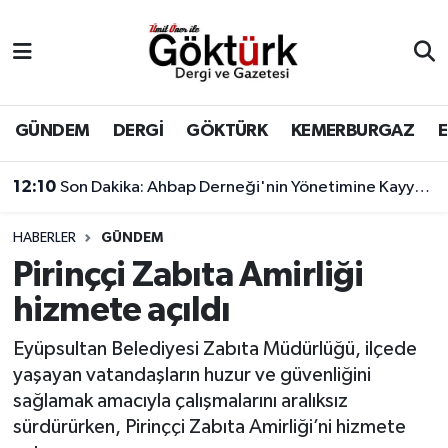
Anne Çocuk
Eyüpsultan Hava Durumu
BİLİM
Eyüpsultan Trafik Yoğunluk Haritası
GÜNDEM
DERGİ
GÖKTÜRK
KEMERBURGAZ
DERGİ
Süper Lig Puan Durumu ve Fikstür
12:10
Son Dakika: Ahbap Derneği'nin Yönetimine Kayyum Atandı
DÜNYA
Tüm Manşetler
HABERLER
GÜNDEM
Pirinççi Zabıta Amirliği
EĞİTİM
Son Dakika Haberleri
hizmete açıldı
EKONOMİ
Haber Arşivi
Eyüpsultan Belediyesi Zabıta Müdürlüğü, ilçede
yaşayan vatandaşların huzur ve güvenliğini
GÖKTÜRK
sağlamak amacıyla çalışmalarını aralıksız
sürdürürken, Pirinççi Zabıta Amirliği’ni hizmete
GÜNDEM