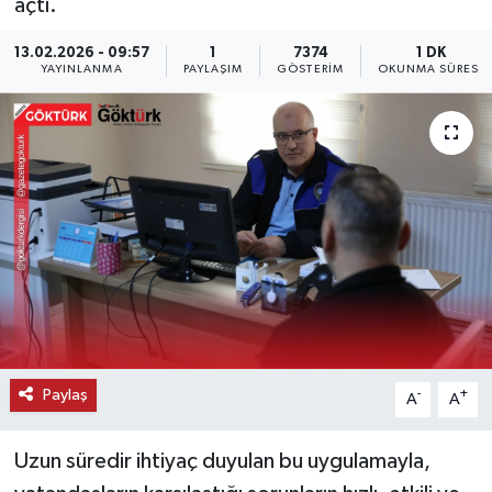
açtı.
KEMERBURGAZ
13.02.2026 - 09:57
1
7374
1 DK
YAYINLANMA
PAYLAŞIM
GÖSTERIM
OKUNMA SÜRESI
KÜLTÜR - SANAT
MAGAZİN
ÖZEL HABER
SAĞLIK
SPOR
TEKNOLOJİ
Paylaş
-
+
A
A
TİCARET
Uzun süredir ihtiyaç duyulan bu uygulamayla,
YAŞAM