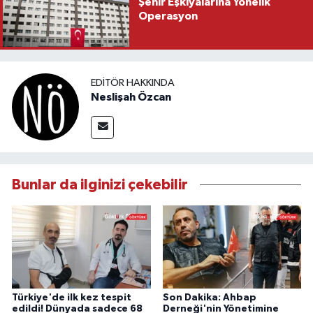
Şehir Eşkıyalarına Yönelik
Operasyon
EDITÖR HAKKINDA
Neslişah Özcan
Bunlar da ilginizi çekebilir
Türkiye'de ilk kez tespit
Son Dakika: Ahbap
edildi! Dünyada sadece 68
Derneği'nin Yönetimine