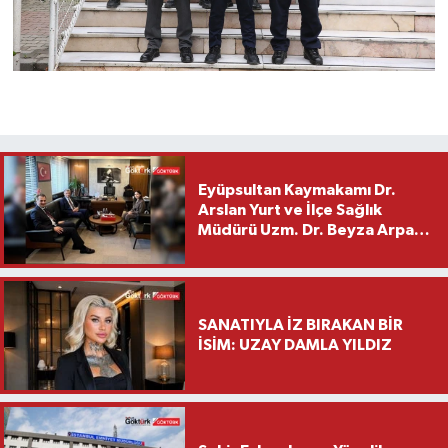
Eyüpsultan Kaymakamı Dr.
Arslan Yurt ve İlçe Sağlık
Müdürü Uzm. Dr. Beyza Arpacı
Saylar’dan Hayırlı Olsun
Ziyareti
SANATIYLA İZ BIRAKAN BİR
İSİM: UZAY DAMLA YILDIZ