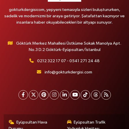
gokturkdergisicom, yepyeni temasıyla sizleri buluştururken,
sadelik ve modernizmi bir araya getiriyor. Şatafattan kaçınıyor ve
insanlara haber okuyabilecekleri bir altyapı sunuyor.
Göktürk Merkez Mahallesi Üstküme Sokak Manolya Apt.
No.3 D.2 Göktürk-Eyüpsultan/İstanbul
0212 322 17 07 - 0541 271 24 48
info@gokturkdergisi.com
Eyüpsultan Hava
Eyüpsultan Trafik
Durumu
Yoğunluk Haritası