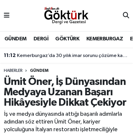
Anne Çocuk
Eyüpsultan Hava Durumu
BİLİM
Eyüpsultan Trafik Yoğunluk Haritası
GÜNDEM
DERGİ
GÖKTÜRK
KEMERBURGAZ
DERGİ
Süper Lig Puan Durumu ve Fikstür
11:12
Kemerburgaz’da 30 yılık imar sorunu çözüme kavuşuyor
DÜNYA
Tüm Manşetler
HABERLER
GÜNDEM
Ümit Öner, İş Dünyasından
EĞİTİM
Son Dakika Haberleri
Medyaya Uzanan Başarı
EKONOMİ
Haber Arşivi
Hikâyesiyle Dikkat Çekiyor
GÖKTÜRK
İş ve medya dünyasında attığı başarılı adımlarla
adından söz ettiren Ümit Öner, kariyer
GÜNDEM
yolculuğuna İtalyan restorantı işletmeciliğiyle