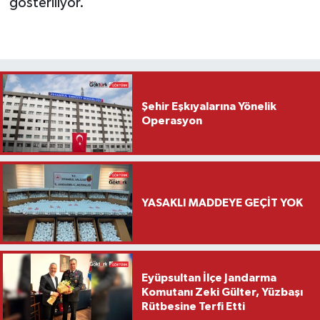
gösteriliyor.
Şehir Eşkıyalarına Yönelik
Operasyon
YASAKLI MADDEYE GEÇİT YOK
Eyüpsultan İlçe Jandarma
Komutanı Zeki Gülter, Yüzbaşı
Rütbesine Terfi Etti