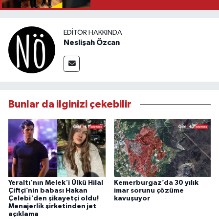
EDITÖR HAKKINDA
Neslişah Özcan
Bunlar da ilginizi çekebilir
Yeraltı'nın Melek'i Ülkü Hilal
Kemerburgaz’da 30 yılık
Çiftçi’nin babası Hakan
imar sorunu çözüme
Çelebi'den şikayetçi oldu!
kavuşuyor
Menajerlik şirketinden jet
açıklama