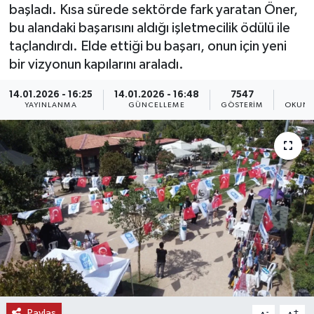
başladı. Kısa sürede sektörde fark yaratan Öner,
KEMERBURGAZ
bu alandaki başarısını aldığı işletmecilik ödülü ile
taçlandırdı. Elde ettiği bu başarı, onun için yeni
KÜLTÜR - SANAT
bir vizyonun kapılarını araladı.
14.01.2026 - 16:25
14.01.2026 - 16:48
7547
1
MAGAZİN
YAYINLANMA
GÜNCELLEME
GÖSTERIM
OKUNM
ÖZEL HABER
SAĞLIK
SPOR
TEKNOLOJİ
TİCARET
YAŞAM
Paylaş
-
+