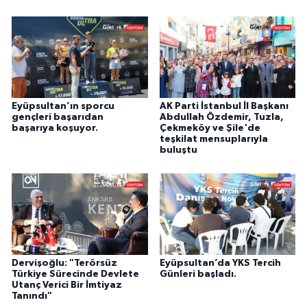
Eyüpsultan’ın sporcu
AK Parti İstanbul İl Başkanı
gençleri başarıdan
Abdullah Özdemir, Tuzla,
başarıya koşuyor.
Çekmeköy ve Şile'de
teşkilat mensuplarıyla
buluştu
Dervişoğlu: "Terörsüz
Eyüpsultan’da YKS Tercih
Türkiye Sürecinde Devlete
Günleri başladı.
Utanç Verici Bir İmtiyaz
Tanındı"