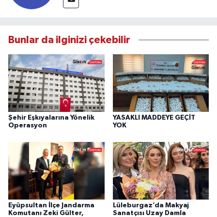
Bunlar da ilginizi çekebilir
Şehir Eşkıyalarına Yönelik
YASAKLI MADDEYE GEÇİT
Operasyon
YOK
Eyüpsultan İlçe Jandarma
Lüleburgaz’da Makyaj
Komutanı Zeki Gülter,
Sanatçısı Uzay Damla