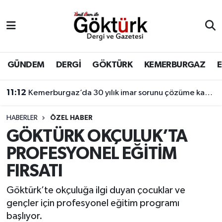
Anne Çocuk
Eyüpsultan Hava Durumu
BİLİM
Eyüpsultan Trafik Yoğunluk Haritası
GÜNDEM
DERGİ
GÖKTÜRK
KEMERBURGAZ
DERGİ
Süper Lig Puan Durumu ve Fikstür
11:12
Kemerburgaz’da 30 yılık imar sorunu çözüme kavuşuyor
DÜNYA
Tüm Manşetler
HABERLER
ÖZEL HABER
GÖKTÜRK OKÇULUK’TA
EĞİTİM
Son Dakika Haberleri
PROFESYONEL EĞİTİM
EKONOMİ
Haber Arşivi
FIRSATI
GÖKTÜRK
Göktürk’te okçuluğa ilgi duyan çocuklar ve
gençler için profesyonel eğitim programı
GÜNDEM
başlıyor.