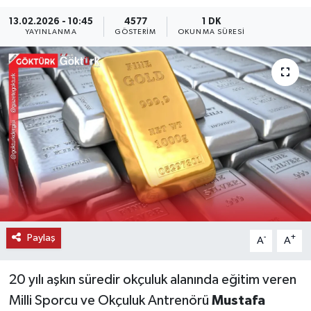
13.02.2026 - 10:45
4577
1 DK
KEMERBURGAZ
YAYINLANMA
GÖSTERIM
OKUNMA SÜRESI
KÜLTÜR - SANAT
MAGAZİN
ÖZEL HABER
SAĞLIK
SPOR
TEKNOLOJİ
Paylaş
-
+
A
A
TİCARET
20 yılı aşkın süredir okçuluk alanında eğitim veren
Milli Sporcu ve Okçuluk Antrenörü
Mustafa
YAŞAM