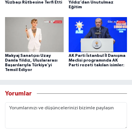
Yüzbaşı Rütbesine Terfi Etti
Yıldız’dan Unutulmaz
Eğitim
Makyaj Sanatçısı Uzay
AK Parti İstanbul İl Danışma
Damla Yıldız, Uluslararası
Meclisi programında AK
Başarılarıyla Türkiye’yi
Parti rozeti takılan isimler:
Temsil Ediyor
Yorumlar