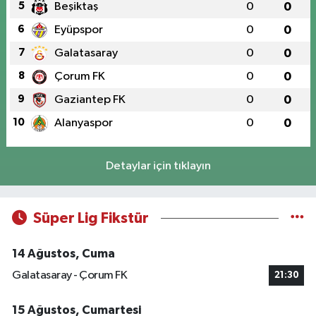
5
Beşiktaş
0
0
6
Eyüpspor
0
0
7
Galatasaray
0
0
8
Çorum FK
0
0
9
Gaziantep FK
0
0
10
Alanyaspor
0
0
Detaylar için tıklayın
Süper Lig Fikstür
14 Ağustos, Cuma
Galatasaray - Çorum FK
21:30
15 Ağustos, Cumartesi