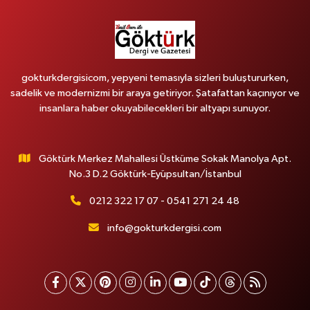
gokturkdergisicom, yepyeni temasıyla sizleri buluştururken,
sadelik ve modernizmi bir araya getiriyor. Şatafattan kaçınıyor ve
insanlara haber okuyabilecekleri bir altyapı sunuyor.
Göktürk Merkez Mahallesi Üstküme Sokak Manolya Apt.
No.3 D.2 Göktürk-Eyüpsultan/İstanbul
0212 322 17 07 - 0541 271 24 48
info@gokturkdergisi.com