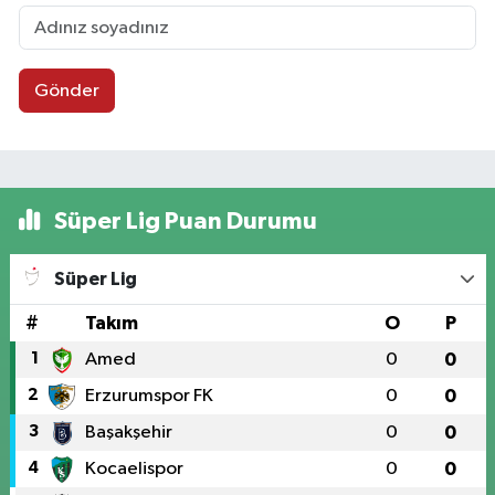
Gönder
Süper Lig Puan Durumu
Süper Lig
#
Takım
O
P
1
Amed
0
0
2
Erzurumspor FK
0
0
3
Başakşehir
0
0
4
Kocaelispor
0
0