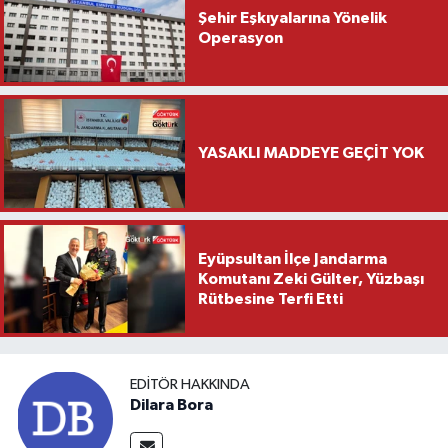
Şehir Eşkıyalarına Yönelik
Operasyon
YASAKLI MADDEYE GEÇİT YOK
Eyüpsultan İlçe Jandarma
Komutanı Zeki Gülter, Yüzbaşı
Rütbesine Terfi Etti
EDITÖR HAKKINDA
Dilara Bora