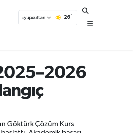
°
26
Eyüpsultan
, 2025–2026
langıç
şıyan Göktürk Çözüm Kurs
başlattı. Akademik başarı