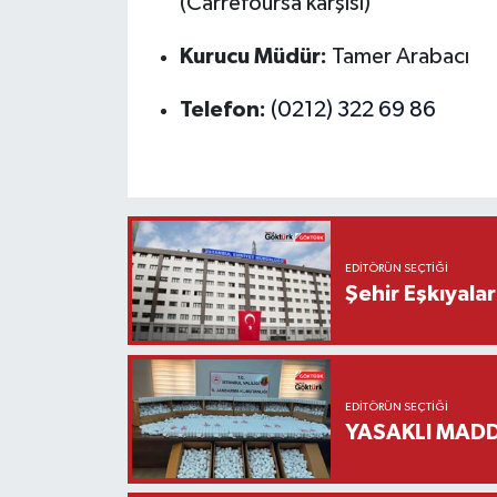
(Carrefoursa karşısı)
Kurucu Müdür:
Tamer Arabacı
Telefon:
(0212) 322 69 86
EDITÖRÜN SEÇTIĞI
Şehir Eşkıyala
EDITÖRÜN SEÇTIĞI
YASAKLI MADD