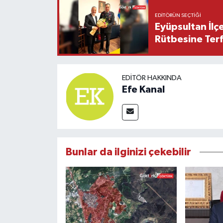
EDITÖRÜN SEÇTIĞI
Eyüpsultan İlç
Rütbesine Terfi
EDITÖR HAKKINDA
Efe Kanal
Bunlar da ilginizi çekebilir