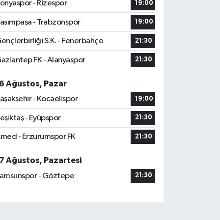
onyaspor - Rizespor
19:00
asımpaşa - Trabzonspor
19:00
ençlerbirliği S.K. - Fenerbahçe
21:30
aziantep FK - Alanyaspor
21:30
6 Ağustos, Pazar
aşakşehir - Kocaelispor
19:00
eşiktaş - Eyüpspor
21:30
med - Erzurumspor FK
21:30
7 Ağustos, Pazartesi
amsunspor - Göztepe
21:30