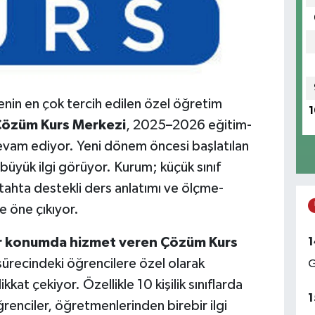
nin en çok tercih edilen özel öğretim
1
Çözüm Kurs Merkezi
, 2025–2026 eğitim-
a devam ediyor. Yeni dönem öncesi başlatılan
 büyük ilgi görüyor. Kurum; küçük sınıf
 tahta destekli ders anlatımı ve ölçme-
 öne çıkıyor.
1
ir konumda hizmet veren Çözüm Kurs
k sürecindeki öğrencilere özel olarak
G
at çekiyor. Özellikle 10 kişilik sınıflarda
1
enciler, öğretmenlerinden birebir ilgi