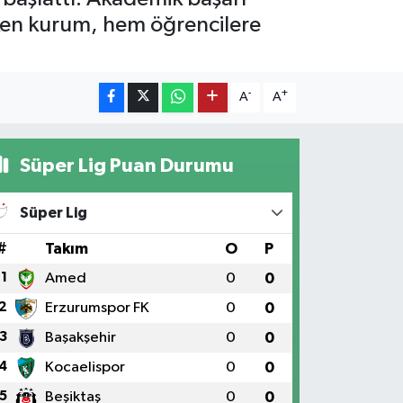
çeken kurum, hem öğrencilere
-
+
A
A
Süper Lig Puan Durumu
Süper Lig
#
Takım
O
P
1
Amed
0
0
2
Erzurumspor FK
0
0
3
Başakşehir
0
0
4
Kocaelispor
0
0
5
Beşiktaş
0
0