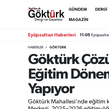
GÜNDEM
DERGİ
Anne Çocuk
Eyüpsultan Hava Durumu
MAGAZİN
BİLİM
Eyüpsultan Trafik Yoğunluk Haritası
Eyüpsultan Haberleri
11:05
Eyüpsulta
DERGİ
Süper Lig Puan Durumu ve Fikstür
HABERLER
GÖKTÜRK
Göktürk Çöz
DÜNYA
Tüm Manşetler
EĞİTİM
Son Dakika Haberleri
Eğitim Dönem
EKONOMİ
Haber Arşivi
Yapıyor
GÖKTÜRK
Göktürk Mahallesi'nde eğitim ka
GÜNDEM
Merkezi, 2025–2026 eğitim-öğre