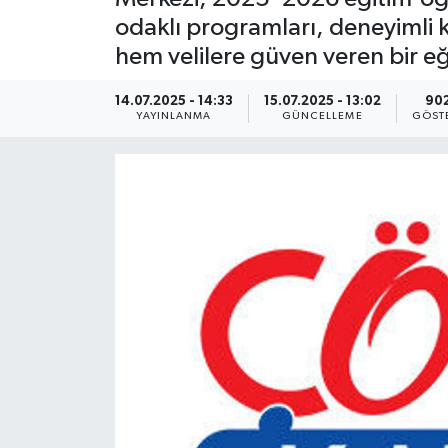
odaklı programları, deneyimli k
KEMERBURGAZ
hem velilere güven veren bir e
KÜLTÜR - SANAT
14.07.2025 - 14:33
15.07.2025 - 13:02
90
YAYINLANMA
GÜNCELLEME
GÖST
MAGAZİN
ÖZEL HABER
SAĞLIK
SPOR
TEKNOLOJİ
TİCARET
YAŞAM