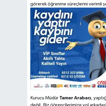
görerek öğrenme süreçlerini verimli şe
Kurucu Müdür
Tamer Arabacı
, yaptı
değil. Biz öğrencilerimize yol arkadaş