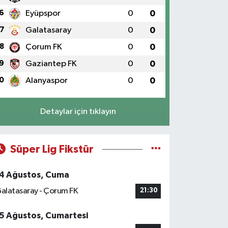
6
Eyüpspor
0
0
7
Galatasaray
0
0
8
Çorum FK
0
0
9
Gaziantep FK
0
0
0
Alanyaspor
0
0
Detaylar için tıklayın
Süper Lig Fikstür
4 Ağustos, Cuma
alatasaray - Çorum FK
21:30
5 Ağustos, Cumartesi