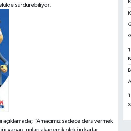
K
kilde sürdürebiliyor.
K
G
G
1
B
B
A
1
S
ğı açıklamada; “Amacımız sadece ders vermek
lığı yapan, onları akademik olduğu kadar