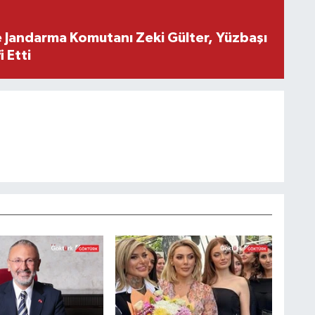
e Jandarma Komutanı Zeki Gülter, Yüzbaşı
 Etti