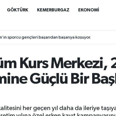
GÖKTÜRK
KEMERBURGAZ
EKONOMİ
n’ın sporcu gençleri başarıdan başarıya koşuyor.
üm Kurs Merkezi
ine Güçlü Bir Baş
litesini her geçen yıl daha da ileriye ta
tim yılına özel erken kayıt kampanyasını 