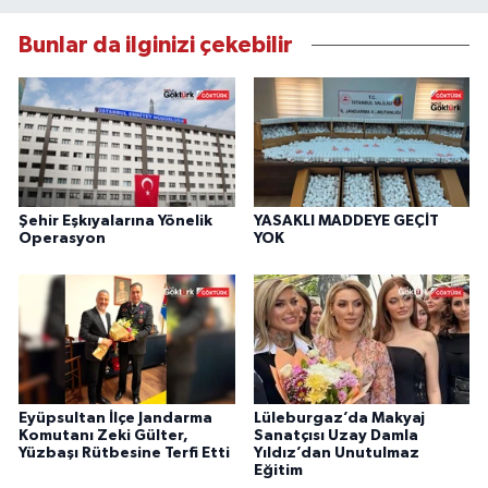
Bunlar da ilginizi çekebilir
Şehir Eşkıyalarına Yönelik
YASAKLI MADDEYE GEÇİT
Operasyon
YOK
Eyüpsultan İlçe Jandarma
Lüleburgaz’da Makyaj
Komutanı Zeki Gülter,
Sanatçısı Uzay Damla
Yüzbaşı Rütbesine Terfi Etti
Yıldız’dan Unutulmaz
Eğitim