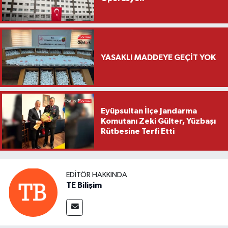
YASAKLI MADDEYE GEÇİT YOK
Eyüpsultan İlçe Jandarma
Komutanı Zeki Gülter, Yüzbaşı
Rütbesine Terfi Etti
EDITÖR HAKKINDA
TE Bilişim