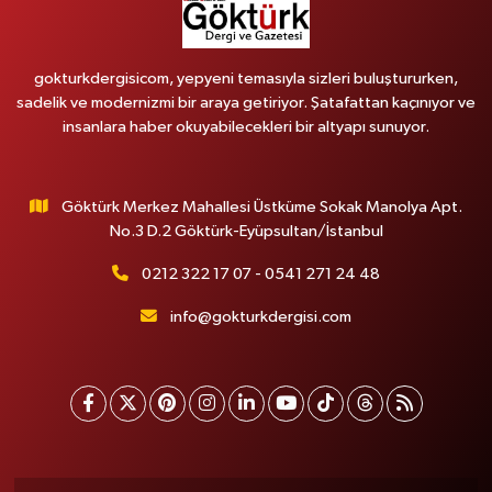
gokturkdergisicom, yepyeni temasıyla sizleri buluştururken,
sadelik ve modernizmi bir araya getiriyor. Şatafattan kaçınıyor ve
insanlara haber okuyabilecekleri bir altyapı sunuyor.
Göktürk Merkez Mahallesi Üstküme Sokak Manolya Apt.
No.3 D.2 Göktürk-Eyüpsultan/İstanbul
0212 322 17 07 - 0541 271 24 48
info@gokturkdergisi.com