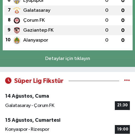
6
Eyüpspor
0
0
7
Galatasaray
0
0
8
Çorum FK
0
0
9
Gaziantep FK
0
0
10
Alanyaspor
0
0
Detaylar için tıklayın
Süper Lig Fikstür
14 Ağustos, Cuma
Galatasaray - Çorum FK
21:30
15 Ağustos, Cumartesi
Konyaspor - Rizespor
19:00