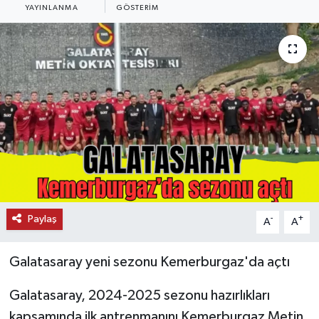
YAYINLANMA
GÖSTERIM
KEMERBURGAZ
KÜLTÜR - SANAT
MAGAZİN
ÖZEL HABER
SAĞLIK
SPOR
Paylaş
-
+
A
A
TEKNOLOJİ
Galatasaray yeni sezonu Kemerburgaz'da açtı
TİCARET
Galatasaray, 2024-2025 sezonu hazırlıkları
kapsamında ilk antrenmanını Kemerburgaz Metin
YAŞAM