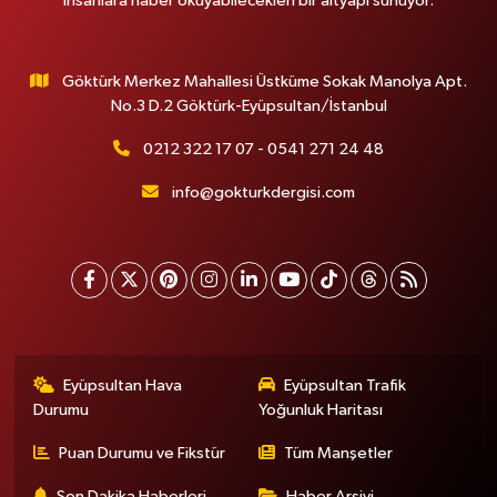
insanlara haber okuyabilecekleri bir altyapı sunuyor.
Göktürk Merkez Mahallesi Üstküme Sokak Manolya Apt.
No.3 D.2 Göktürk-Eyüpsultan/İstanbul
0212 322 17 07 - 0541 271 24 48
info@gokturkdergisi.com
Eyüpsultan Hava
Eyüpsultan Trafik
Durumu
Yoğunluk Haritası
Puan Durumu ve Fikstür
Tüm Manşetler
Son Dakika Haberleri
Haber Arşivi