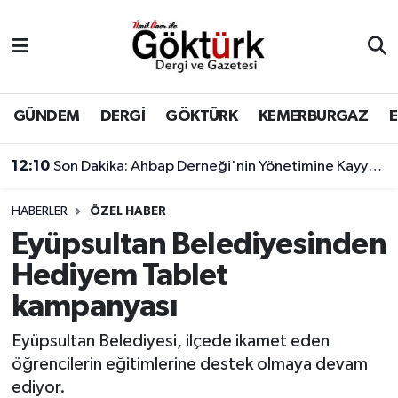
Anne Çocuk
Eyüpsultan Hava Durumu
BİLİM
Eyüpsultan Trafik Yoğunluk Haritası
GÜNDEM
DERGİ
GÖKTÜRK
KEMERBURGAZ
DERGİ
Süper Lig Puan Durumu ve Fikstür
12:10
Son Dakika: Ahbap Derneği'nin Yönetimine Kayyum Atandı
DÜNYA
Tüm Manşetler
HABERLER
ÖZEL HABER
Eyüpsultan Belediyesinden
EĞİTİM
Son Dakika Haberleri
Hediyem Tablet
EKONOMİ
Haber Arşivi
kampanyası
GÖKTÜRK
Eyüpsultan Belediyesi, ilçede ikamet eden
öğrencilerin eğitimlerine destek olmaya devam
GÜNDEM
ediyor.