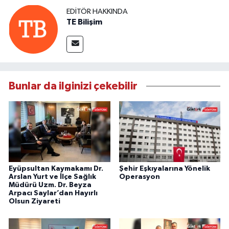
EDITÖR HAKKINDA
TE Bilişim
Bunlar da ilginizi çekebilir
Eyüpsultan Kaymakamı Dr.
Şehir Eşkıyalarına Yönelik
Arslan Yurt ve İlçe Sağlık
Operasyon
Müdürü Uzm. Dr. Beyza
Arpacı Saylar’dan Hayırlı
Olsun Ziyareti