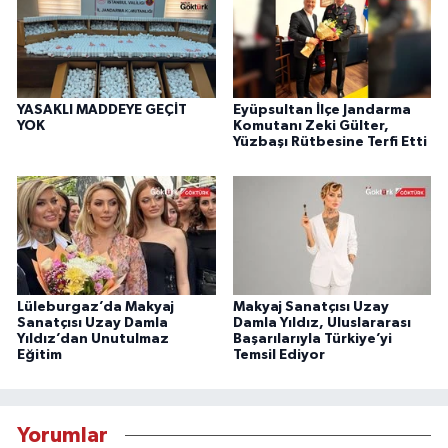
YASAKLI MADDEYE GEÇİT
Eyüpsultan İlçe Jandarma
YOK
Komutanı Zeki Gülter,
Yüzbaşı Rütbesine Terfi Etti
Lüleburgaz’da Makyaj
Makyaj Sanatçısı Uzay
Sanatçısı Uzay Damla
Damla Yıldız, Uluslararası
Yıldız’dan Unutulmaz
Başarılarıyla Türkiye’yi
Eğitim
Temsil Ediyor
Yorumlar