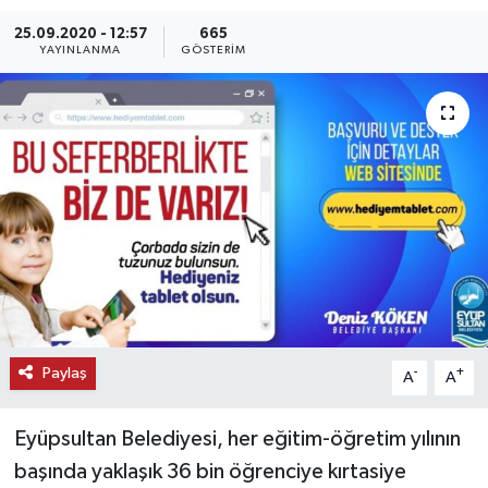
25.09.2020 - 12:57
665
KEMERBURGAZ
YAYINLANMA
GÖSTERIM
KÜLTÜR - SANAT
MAGAZİN
ÖZEL HABER
SAĞLIK
SPOR
TEKNOLOJİ
Paylaş
-
+
A
A
TİCARET
Eyüpsultan Belediyesi, her eğitim-öğretim yılının
başında yaklaşık 36 bin öğrenciye kırtasiye
YAŞAM