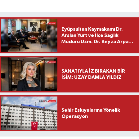
Eyüpsultan Kaymakamı Dr.
Arslan Yurt ve İlçe Sağlık
Müdürü Uzm. Dr. Beyza Arpacı
Saylar’dan Hayırlı Olsun
Ziyareti
SANATIYLA İZ BIRAKAN BİR
İSİM: UZAY DAMLA YILDIZ
Şehir Eşkıyalarına Yönelik
Operasyon