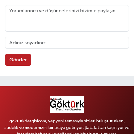
Gönder
gokturkdergisicom, yepyeni temasıyla sizleri buluştururken,
sadelik ve modernizmi bir araya getiriyor. Şatafattan kaçınıyor ve