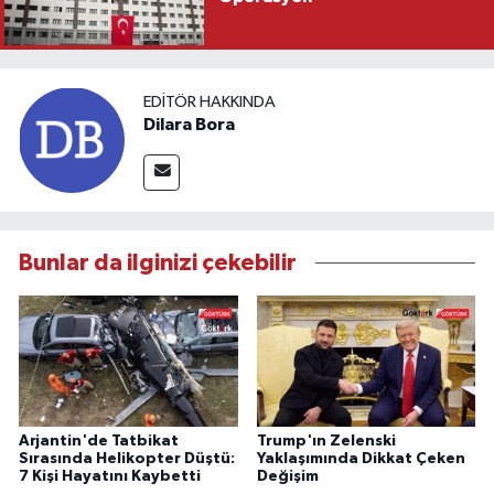
EDITÖR HAKKINDA
Dilara Bora
Bunlar da ilginizi çekebilir
Arjantin'de Tatbikat
Trump'ın Zelenski
Sırasında Helikopter Düştü:
Yaklaşımında Dikkat Çeken
7 Kişi Hayatını Kaybetti
Değişim