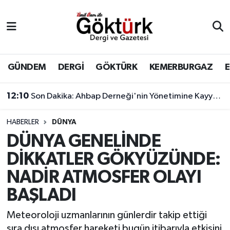
Anne Çocuk
Eyüpsultan Hava Durumu
BİLİM
Eyüpsultan Trafik Yoğunluk Haritası
GÜNDEM
DERGİ
GÖKTÜRK
KEMERBURGAZ
DERGİ
Süper Lig Puan Durumu ve Fikstür
12:10
Son Dakika: Ahbap Derneği'nin Yönetimine Kayyum Atandı
DÜNYA
Tüm Manşetler
HABERLER
DÜNYA
DÜNYA GENELİNDE
EĞİTİM
Son Dakika Haberleri
DİKKATLER GÖKYÜZÜNDE:
EKONOMİ
Haber Arşivi
NADİR ATMOSFER OLAYI
BAŞLADI
GÖKTÜRK
Meteoroloji uzmanlarının günlerdir takip ettiği
GÜNDEM
sıra dışı atmosfer hareketi bugün itibarıyla etkisini