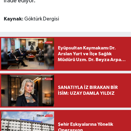
ifade ediyor.
Kaynak:
Göktürk Dergisi
Eyüpsultan Kaymakamı Dr.
Arslan Yurt ve İlçe Sağlık
Müdürü Uzm. Dr. Beyza Arpacı
Saylar’dan Hayırlı Olsun
Ziyareti
SANATIYLA İZ BIRAKAN BİR
İSİM: UZAY DAMLA YILDIZ
Şehir Eşkıyalarına Yönelik
Operasyon