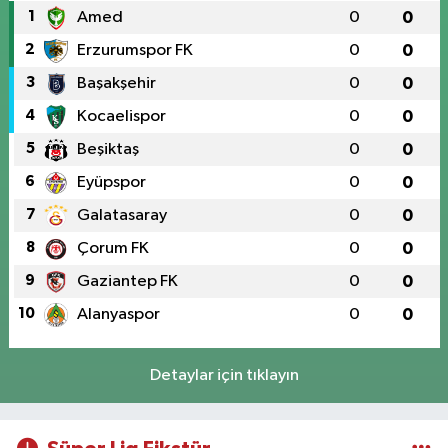
1
Amed
0
0
2
Erzurumspor FK
0
0
3
Başakşehir
0
0
4
Kocaelispor
0
0
5
Beşiktaş
0
0
6
Eyüpspor
0
0
7
Galatasaray
0
0
8
Çorum FK
0
0
9
Gaziantep FK
0
0
10
Alanyaspor
0
0
Detaylar için tıklayın