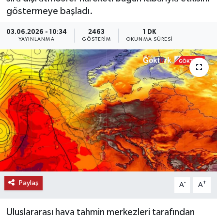
göstermeye başladı.
KEMERBURGAZ
03.06.2026 - 10:34
2463
1 DK
YAYINLANMA
GÖSTERIM
OKUNMA SÜRESI
KÜLTÜR - SANAT
MAGAZİN
ÖZEL HABER
SAĞLIK
SPOR
TEKNOLOJİ
Paylaş
-
+
A
A
TİCARET
Uluslararası hava tahmin merkezleri tarafından
YAŞAM