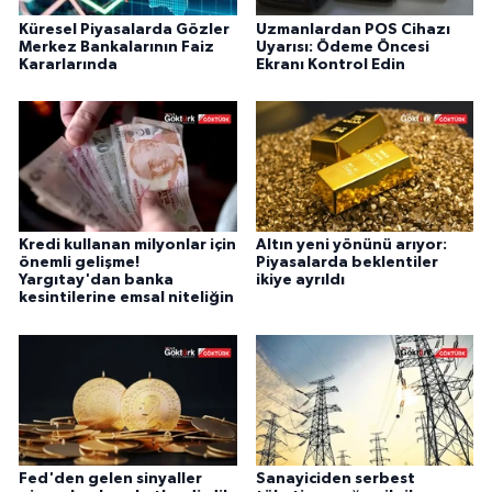
Küresel Piyasalarda Gözler
Uzmanlardan POS Cihazı
Merkez Bankalarının Faiz
Uyarısı: Ödeme Öncesi
Kararlarında
Ekranı Kontrol Edin
Kredi kullanan milyonlar için
Altın yeni yönünü arıyor:
önemli gelişme!
Piyasalarda beklentiler
Yargıtay'dan banka
ikiye ayrıldı
kesintilerine emsal niteliğin
Fed'den gelen sinyaller
Sanayiciden serbest