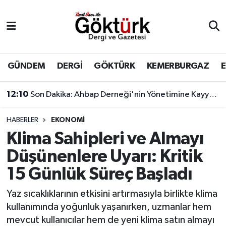
Anne Çocuk
Eyüpsultan Hava Durumu
BİLİM
Eyüpsultan Trafik Yoğunluk Haritası
GÜNDEM
DERGİ
GÖKTÜRK
KEMERBURGAZ
DERGİ
Süper Lig Puan Durumu ve Fikstür
12:10
Son Dakika: Ahbap Derneği'nin Yönetimine Kayyum Atandı
DÜNYA
Tüm Manşetler
HABERLER
EKONOMİ
Klima Sahipleri ve Almayı
EĞİTİM
Son Dakika Haberleri
Düşünenlere Uyarı: Kritik
EKONOMİ
Haber Arşivi
15 Günlük Süreç Başladı
GÖKTÜRK
Yaz sıcaklıklarının etkisini artırmasıyla birlikte klima
kullanımında yoğunluk yaşanırken, uzmanlar hem
GÜNDEM
mevcut kullanıcılar hem de yeni klima satın almayı