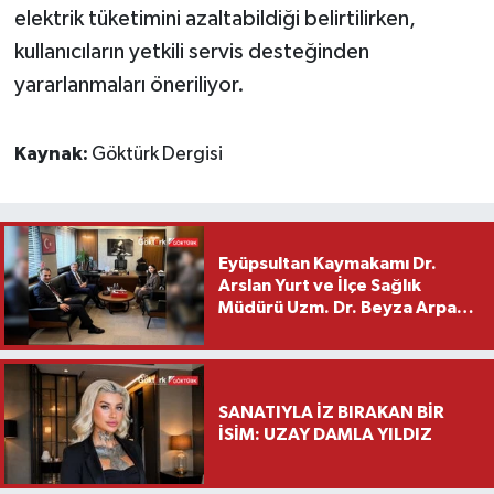
elektrik tüketimini azaltabildiği belirtilirken,
kullanıcıların yetkili servis desteğinden
yararlanmaları öneriliyor.
Kaynak:
Göktürk Dergisi
Eyüpsultan Kaymakamı Dr.
Arslan Yurt ve İlçe Sağlık
Müdürü Uzm. Dr. Beyza Arpacı
Saylar’dan Hayırlı Olsun
Ziyareti
SANATIYLA İZ BIRAKAN BİR
İSİM: UZAY DAMLA YILDIZ