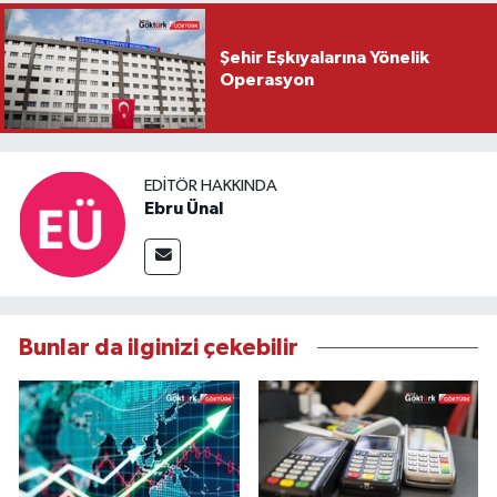
Şehir Eşkıyalarına Yönelik
Operasyon
EDITÖR HAKKINDA
Ebru Ünal
Bunlar da ilginizi çekebilir