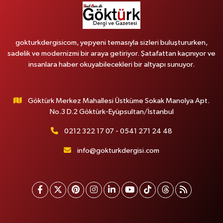
gokturkdergisicom, yepyeni temasıyla sizleri buluştururken,
sadelik ve modernizmi bir araya getiriyor. Şatafattan kaçınıyor ve
insanlara haber okuyabilecekleri bir altyapı sunuyor.
Göktürk Merkez Mahallesi Üstküme Sokak Manolya Apt.
No.3 D.2 Göktürk-Eyüpsultan/İstanbul
0212 322 17 07 - 0541 271 24 48
info@gokturkdergisi.com