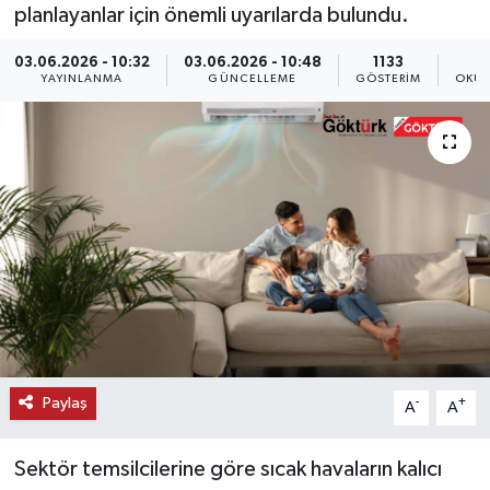
planlayanlar için önemli uyarılarda bulundu.
KEMERBURGAZ
03.06.2026 - 10:32
03.06.2026 - 10:48
1133
YAYINLANMA
GÜNCELLEME
GÖSTERIM
OKUN
KÜLTÜR - SANAT
MAGAZİN
ÖZEL HABER
SAĞLIK
SPOR
TEKNOLOJİ
Paylaş
-
+
A
A
TİCARET
Sektör temsilcilerine göre sıcak havaların kalıcı
YAŞAM