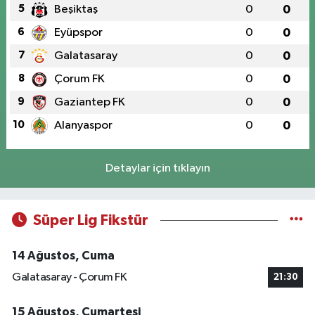
5
Beşiktaş
0
0
6
Eyüpspor
0
0
7
Galatasaray
0
0
8
Çorum FK
0
0
9
Gaziantep FK
0
0
10
Alanyaspor
0
0
Detaylar için tıklayın
Süper Lig Fikstür
14 Ağustos, Cuma
Galatasaray - Çorum FK
21:30
15 Ağustos, Cumartesi