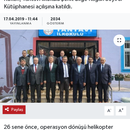
Kütüphanesi açılışına katıldı.
KEMERBURGAZ
17.04.2019 - 11:44
2034
YAYINLANMA
GÖSTERIM
KÜLTÜR - SANAT
MAGAZİN
ÖZEL HABER
SAĞLIK
SPOR
TEKNOLOJİ
Paylaş
-
+
A
A
TİCARET
26 sene önce, operasyon dönüşü helikopter
YAŞAM