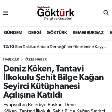
Anne Çocuk
Eyüpsultan Hava Durumu
BİLİM
Eyüpsultan Trafik Yoğunluk Haritası
GÜNDEM
DERGİ
GÖKTÜRK
KEMERBURGAZ
DERGİ
Süper Lig Puan Durumu ve Fikstür
12:10
Son Dakika: Ahbap Derneği'nin Yönetimine Kayyum Atandı
DÜNYA
Tüm Manşetler
HABERLER
ÖZEL HABER
Deniz Köken, Tantavi
EĞİTİM
Son Dakika Haberleri
İlkokulu Şehit Bilge Kağan
EKONOMİ
Haber Arşivi
Seyirci Kütüphanesi
Açılışına Katıldı
GÖKTÜRK
Eyüpsultan Belediye Başkanı Deniz
GÜNDEM
Köken, Tantavi İlkokulu Şehit Bilge Kağan Seyirci