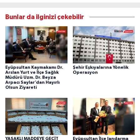
Bunlar da ilginizi çekebilir
Eyüpsultan Kaymakamı Dr.
Şehir Eşkıyalarına Yönelik
Arslan Yurt ve İlçe Sağlık
Operasyon
Müdürü Uzm. Dr. Beyza
Arpacı Saylar’dan Hayırlı
Olsun Ziyareti
YASAKLI MADDEYE GEÇİT
Eyüpsultan İlçe Jandarma