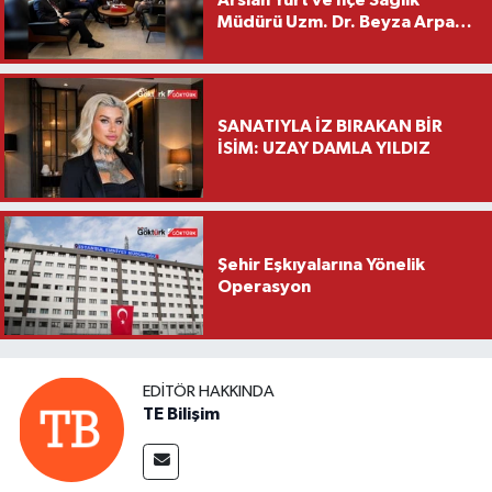
Müdürü Uzm. Dr. Beyza Arpacı
Saylar’dan Hayırlı Olsun
Ziyareti
SANATIYLA İZ BIRAKAN BİR
İSİM: UZAY DAMLA YILDIZ
Şehir Eşkıyalarına Yönelik
Operasyon
EDITÖR HAKKINDA
TE Bilişim