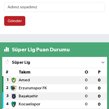
Gönder
Süper Lig Puan Durumu
Süper Lig
#
Takım
O
P
1
Amed
0
0
2
Erzurumspor FK
0
0
3
Başakşehir
0
0
4
Kocaelispor
0
0