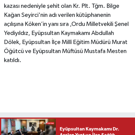
kazası nedeniyle şehit olan Kr. Plt. Tğm. Bilge
Kağan Seyirci'nin adı verilen kütüphanenin
açılışına Köken’in yanı sıra ,Ordu Milletvekili Şenel
Yediyıldız, Eyüpsultan Kaymakamı Abdullah
Dölek, Eyüpsultan İlçe Millî Eğitim Müdürü Murat
Öğütcü ve Eyüpsultan Müftüsü Mustafa Mesten
katıldı.
Eyüpsultan Kaymakamı Dr.
Arslan Yurt ve İlçe Sağlık