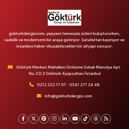
gokturkdergisicom, yepyeni temasıyla sizleri buluştururken,
sadelik ve modernizmi bir araya getiriyor. Şatafattan kaçınıyor ve
insanlara haber okuyabilecekleri bir altyapı sunuyor.
Göktürk Merkez Mahallesi Üstküme Sokak Manolya Apt.
No.3 D.2 Göktürk-Eyüpsultan/İstanbul
0212 322 17 07 - 0541 271 24 48
info@gokturkdergisi.com