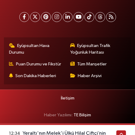
Eyüpsultan Hava
Eyüpsultan Trafik
Durumu
Yoğunluk Haritası
Puan Durumu ve Fikstür
Tüm Manşetler
Son Dakika Haberleri
Haber Arşivi
İletişim
Haber Yazılımı:
TE Bilişim
Yeraltı'nın Melek'i Ülkü Hilal Çiftçi’nin
12:34