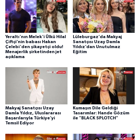
Yeraltı'nın Melek'i Ülkü Hilal
Lüleburgaz’da Makyaj
Çiftçi’nin babası Hakan
Sanatçısı Uzay Damla
Çelebi'den şikayetçi oldu!
Yıldız’dan Unutulmaz
Menajerlik şirketinden jet
Eğitim
açıklama
Makyaj Sanatçısı Uzay
Kumaşın Dile Geldiği
Damla Yıldız, Uluslararası
Tasarımlar: Hande Gözüm
Başarılarıyla Türkiye’yi
ile "BLACK SPLOTCH"
Temsil Ediyor