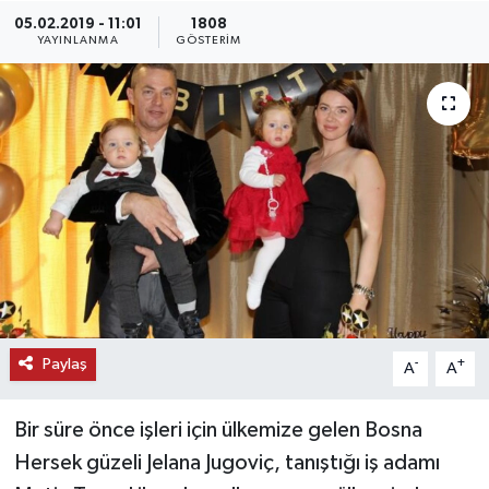
05.02.2019 - 11:01
1808
KEMERBURGAZ
YAYINLANMA
GÖSTERIM
KÜLTÜR - SANAT
MAGAZİN
ÖZEL HABER
SAĞLIK
SPOR
Paylaş
-
+
A
A
TEKNOLOJİ
Bir süre önce işleri için ülkemize gelen Bosna
TİCARET
Hersek güzeli Jelana Jugoviç, tanıştığı iş adamı
YAŞAM