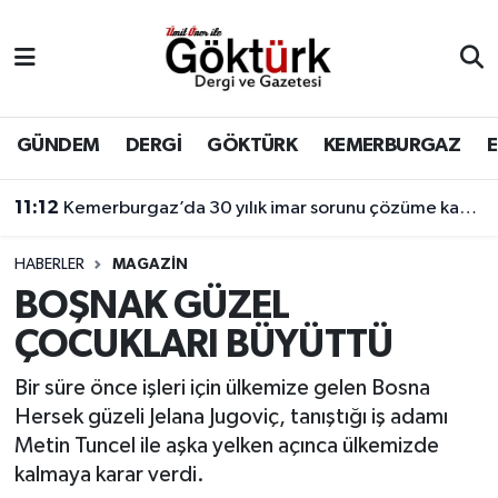
Anne Çocuk
Eyüpsultan Hava Durumu
BİLİM
Eyüpsultan Trafik Yoğunluk Haritası
GÜNDEM
DERGİ
GÖKTÜRK
KEMERBURGAZ
DERGİ
Süper Lig Puan Durumu ve Fikstür
11:12
Kemerburgaz’da 30 yılık imar sorunu çözüme kavuşuyor
DÜNYA
Tüm Manşetler
HABERLER
MAGAZİN
BOŞNAK GÜZEL
EĞİTİM
Son Dakika Haberleri
ÇOCUKLARI BÜYÜTTÜ
EKONOMİ
Haber Arşivi
Bir süre önce işleri için ülkemize gelen Bosna
Hersek güzeli Jelana Jugoviç, tanıştığı iş adamı
GÖKTÜRK
Metin Tuncel ile aşka yelken açınca ülkemizde
kalmaya karar verdi.
GÜNDEM