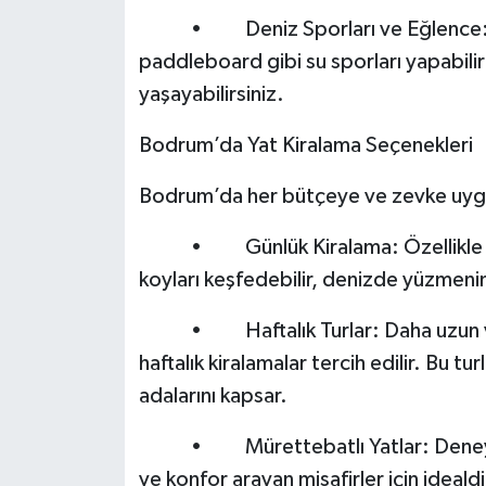
• Deniz Sporları ve Eğlence: Yat k
paddleboard gibi su sporları yapabilir
yaşayabilirsiniz.
Bodrum’da Yat Kiralama Seçenekleri
Bodrum’da her bütçeye ve zevke uygun
• Günlük Kiralama: Özellikle kısa sü
koyları keşfedebilir, denizde yüzmenin
• Haftalık Turlar: Daha uzun ve de
haftalık kiralamalar tercih edilir. Bu 
adalarını kapsar.
• Mürettebatlı Yatlar: Deneyimli bi
ve konfor arayan misafirler için idealdi