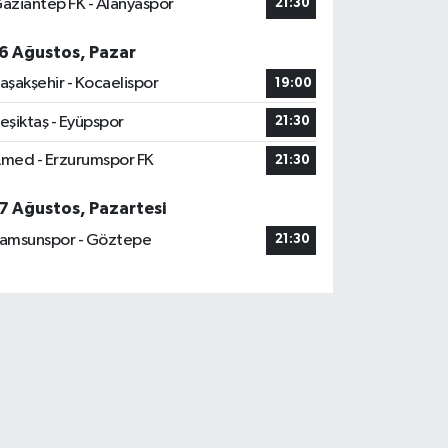
aziantep FK - Alanyaspor
21:30
6 Ağustos, Pazar
aşakşehir - Kocaelispor
19:00
eşiktaş - Eyüpspor
21:30
med - Erzurumspor FK
21:30
7 Ağustos, Pazartesi
amsunspor - Göztepe
21:30