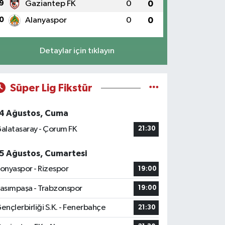
9
Gaziantep FK
0
0
0
Alanyaspor
0
0
Detaylar için tıklayın
Süper Lig Fikstür
4 Ağustos, Cuma
alatasaray - Çorum FK
21:30
5 Ağustos, Cumartesi
onyaspor - Rizespor
19:00
asımpaşa - Trabzonspor
19:00
ençlerbirliği S.K. - Fenerbahçe
21:30