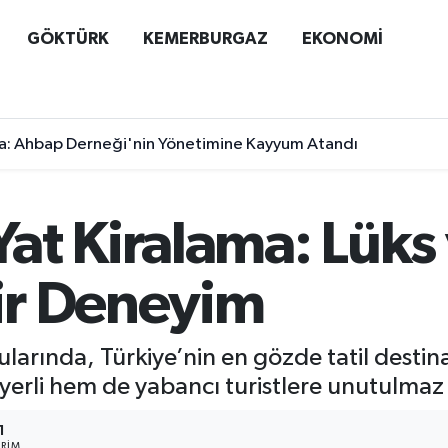
GÖKTÜRK
KEMERBURGAZ
EKONOMİ
a: Ahbap Derneği'nin Yönetimine Kayyum Atandı
at Kiralama: Lüks
ir Deneyim
 sularında, Türkiye’nin en gözde tatil dest
yerli hem de yabancı turistlere unutulmaz 
1
RIM