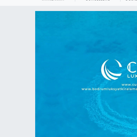
KEMERBURGAZ
KÜLTÜR - SANAT
MAGAZİN
ÖZEL HABER
SAĞLIK
SPOR
TEKNOLOJİ
TİCARET
YAŞAM