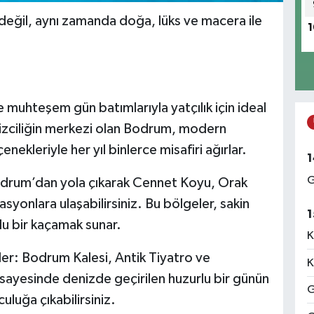
 değil, aynı zamanda doğa, lüks ve macera ile
1
e muhteşem gün batımlarıyla yatçılık için ideal
nizciliğin merkezi olan Bodrum, modern
nekleriyle her yıl binlerce misafiri ağırlar.
1
G
m’dan yola çıkarak Cennet Koyu, Orak
syonlara ulaşabilirsiniz. Bu bölgeler, sakin
1
u bir kaçamak sunar.
K
 Bodrum Kalesi, Antik Tiyatro ve
K
r sayesinde denizde geçirilen huzurlu bir günün
G
culuğa çıkabilirsiniz.