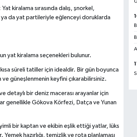
G
iralama sırasında dalış, şnorkel,
1
 ya da yat partileriyle eğlenceyi doruklarda
B
B
A
 yat kiralama seçenekleri bulunur.
1
reli tatiller için idealdir. Bir gün boyunca
S
 ve güneşlenmenin keyfini çıkarabilirsiniz.
taylı bir deniz macerası arayanlar için
turlar genellikle Gökova Körfezi, Datça ve Yunan
r kaptan ve ekibin eşlik ettiği yatlar, lüks
r. Yemek hazırlığı, temizlik ve rota planlaması