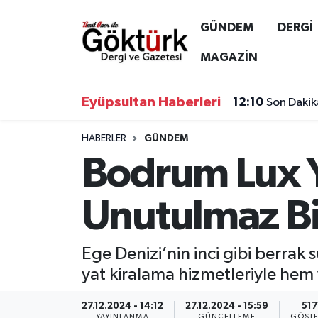
GÜNDEM
DERGİ
Anne Çocuk
Eyüpsultan Hava Durumu
MAGAZİN
BİLİM
Eyüpsultan Trafik Yoğunluk Haritası
Eyüpsultan Haberleri
12:10
Son Dakik
DERGİ
Süper Lig Puan Durumu ve Fikstür
HABERLER
GÜNDEM
Bodrum Lux Y
DÜNYA
Tüm Manşetler
EĞİTİM
Son Dakika Haberleri
Unutulmaz B
EKONOMİ
Haber Arşivi
Ege Denizi’nin inci gibi berrak
GÖKTÜRK
yat kiralama hizmetleriyle hem 
GÜNDEM
27.12.2024 - 14:12
27.12.2024 - 15:59
517
YAYINLANMA
GÜNCELLEME
GÖSTE