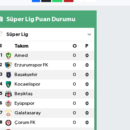
Süper Lig Puan Durumu
Süper Lig
#
Takım
O
P
1
Amed
0
0
2
Erzurumspor FK
0
0
3
Başakşehir
0
0
4
Kocaelispor
0
0
5
Beşiktaş
0
0
6
Eyüpspor
0
0
7
Galatasaray
0
0
8
Çorum FK
0
0