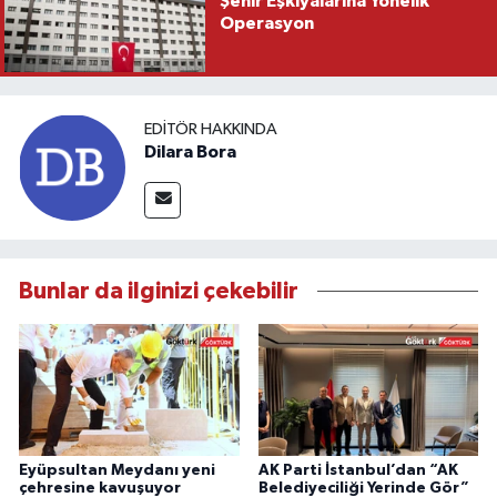
Şehir Eşkıyalarına Yönelik
Operasyon
EDITÖR HAKKINDA
Dilara Bora
Bunlar da ilginizi çekebilir
Eyüpsultan Meydanı yeni
AK Parti İstanbul’dan “AK
çehresine kavuşuyor
Belediyeciliği Yerinde Gör”