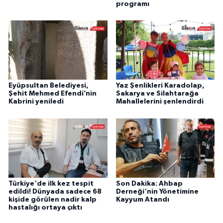
programı
Eyüpsultan Belediyesi,
Yaz Şenlikleri Karadolap,
Şehit Mehmed Efendi’nin
Sakarya ve Silahtarağa
Kabrini yeniledi
Mahallelerini şenlendirdi
Türkiye'de ilk kez tespit
Son Dakika: Ahbap
edildi! Dünyada sadece 68
Derneği'nin Yönetimine
kişide görülen nadir kalp
Kayyum Atandı
hastalığı ortaya çıktı