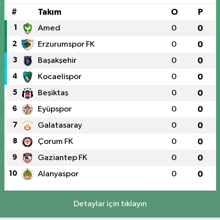
#
Takım
O
P
1
Amed
0
0
2
Erzurumspor FK
0
0
3
Başakşehir
0
0
4
Kocaelispor
0
0
5
Beşiktaş
0
0
6
Eyüpspor
0
0
7
Galatasaray
0
0
8
Çorum FK
0
0
9
Gaziantep FK
0
0
10
Alanyaspor
0
0
Detaylar için tıklayın