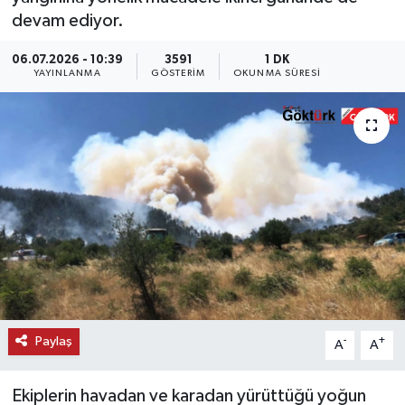
devam ediyor.
KEMERBURGAZ
06.07.2026 - 10:39
3591
1 DK
YAYINLANMA
GÖSTERIM
OKUNMA SÜRESI
KÜLTÜR - SANAT
MAGAZİN
ÖZEL HABER
SAĞLIK
SPOR
TEKNOLOJİ
Paylaş
-
+
A
A
TİCARET
Ekiplerin havadan ve karadan yürüttüğü yoğun
YAŞAM