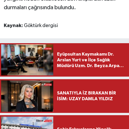
durmaları çağrısında bulundu.
Kaynak:
Göktürk dergisi
Eyüpsultan Kaymakamı Dr.
Arslan Yurt ve İlçe Sağlık
Müdürü Uzm. Dr. Beyza Arpacı
Saylar’dan Hayırlı Olsun
Ziyareti
SANATIYLA İZ BIRAKAN BİR
İSİM: UZAY DAMLA YILDIZ