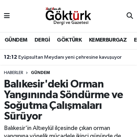
Anne Çocuk
Eyüpsultan Hava Durumu
BİLİM
Eyüpsultan Trafik Yoğunluk Haritası
GÜNDEM
DERGİ
GÖKTÜRK
KEMERBURGAZ
DERGİ
Süper Lig Puan Durumu ve Fikstür
12:12
Eyüpsultan Meydanı yeni çehresine kavuşuyor
DÜNYA
Tüm Manşetler
HABERLER
GÜNDEM
Balıkesir'deki Orman
EĞİTİM
Son Dakika Haberleri
Yangınında Söndürme ve
EKONOMİ
Haber Arşivi
Soğutma Çalışmaları
Sürüyor
GÖKTÜRK
Balıkesir'in Altıeylül ilçesinde çıkan orman
GÜNDEM
yangınına yönelik mücadele ikinci gününde de