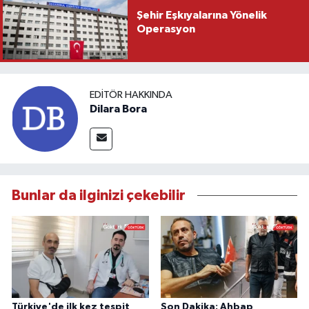
Şehir Eşkıyalarına Yönelik
Operasyon
EDITÖR HAKKINDA
Dilara Bora
Bunlar da ilginizi çekebilir
Türkiye'de ilk kez tespit
Son Dakika: Ahbap