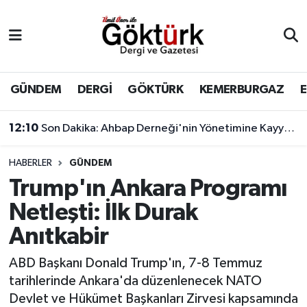
Anne Çocuk
Eyüpsultan Hava Durumu
BİLİM
Eyüpsultan Trafik Yoğunluk Haritası
GÜNDEM
DERGİ
GÖKTÜRK
KEMERBURGAZ
DERGİ
Süper Lig Puan Durumu ve Fikstür
12:10
Son Dakika: Ahbap Derneği'nin Yönetimine Kayyum Atandı
DÜNYA
Tüm Manşetler
HABERLER
GÜNDEM
Trump'ın Ankara Programı
EĞİTİM
Son Dakika Haberleri
Netleşti: İlk Durak
EKONOMİ
Haber Arşivi
Anıtkabir
GÖKTÜRK
ABD Başkanı Donald Trump'ın, 7-8 Temmuz
tarihlerinde Ankara'da düzenlenecek NATO
GÜNDEM
Devlet ve Hükümet Başkanları Zirvesi kapsamında