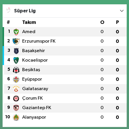
Süper Lig
#
Takım
O
P
1
Amed
0
0
2
Erzurumspor FK
0
0
3
Başakşehir
0
0
4
Kocaelispor
0
0
5
Beşiktaş
0
0
6
Eyüpspor
0
0
7
Galatasaray
0
0
8
Çorum FK
0
0
9
Gaziantep FK
0
0
10
Alanyaspor
0
0