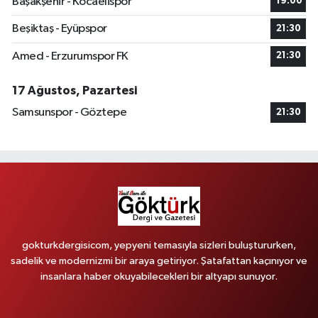
Başakşehir - Kocaelispor
19:00
Beşiktaş - Eyüpspor
21:30
Amed - Erzurumspor FK
21:30
17 Ağustos, Pazartesi
Samsunspor - Göztepe
21:30
gokturkdergisicom, yepyeni temasıyla sizleri buluştururken,
sadelik ve modernizmi bir araya getiriyor. Şatafattan kaçınıyor ve
insanlara haber okuyabilecekleri bir altyapı sunuyor.