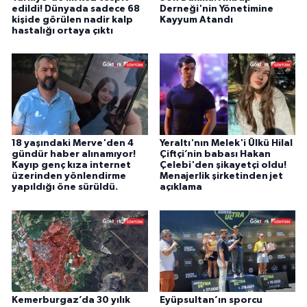
edildi! Dünyada sadece 68
Derneği'nin Yönetimine
kişide görülen nadir kalp
Kayyum Atandı
hastalığı ortaya çıktı
18 yaşındaki Merve'den 4
Yeraltı'nın Melek'i Ülkü Hilal
gündür haber alınamıyor!
Çiftçi’nin babası Hakan
Kayıp genç kıza internet
Çelebi'den şikayetçi oldu!
üzerinden yönlendirme
Menajerlik şirketinden jet
yapıldığı öne sürüldü.
açıklama
Kemerburgaz’da 30 yılık
Eyüpsultan’ın sporcu