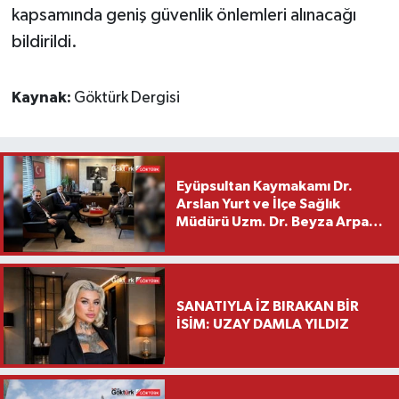
kapsamında geniş güvenlik önlemleri alınacağı
bildirildi.
Kaynak:
Göktürk Dergisi
Eyüpsultan Kaymakamı Dr.
Arslan Yurt ve İlçe Sağlık
Müdürü Uzm. Dr. Beyza Arpacı
Saylar’dan Hayırlı Olsun
Ziyareti
SANATIYLA İZ BIRAKAN BİR
İSİM: UZAY DAMLA YILDIZ