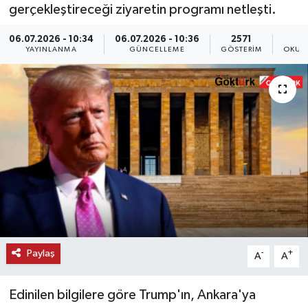
gerçekleştireceği ziyaretin programı netleşti.
KEMERBURGAZ
06.07.2026 - 10:34
06.07.2026 - 10:36
2571
YAYINLANMA
GÜNCELLEME
GÖSTERIM
OKUN
KÜLTÜR - SANAT
MAGAZİN
ÖZEL HABER
SAĞLIK
SPOR
TEKNOLOJİ
Paylaş
-
+
A
A
TİCARET
Edinilen bilgilere göre Trump'ın, Ankara'ya
YAŞAM