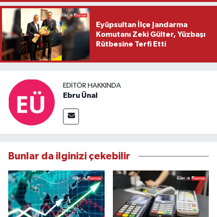
Eyüpsultan İlçe Jandarma
Komutanı Zeki Gülter, Yüzbaşı
Rütbesine Terfi Etti
EDITÖR HAKKINDA
Ebru Ünal
Bunlar da ilginizi çekebilir