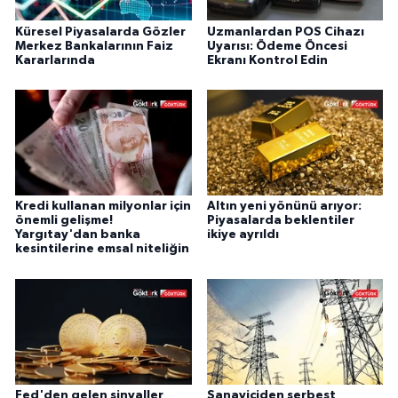
Küresel Piyasalarda Gözler
Uzmanlardan POS Cihazı
Merkez Bankalarının Faiz
Uyarısı: Ödeme Öncesi
Kararlarında
Ekranı Kontrol Edin
Kredi kullanan milyonlar için
Altın yeni yönünü arıyor:
önemli gelişme!
Piyasalarda beklentiler
Yargıtay'dan banka
ikiye ayrıldı
kesintilerine emsal niteliğin
Fed'den gelen sinyaller
Sanayiciden serbest