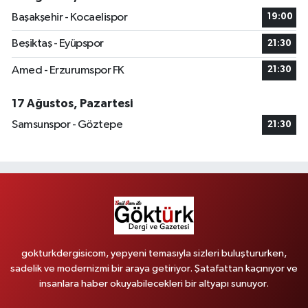
Başakşehir - Kocaelispor
19:00
Beşiktaş - Eyüpspor
21:30
Amed - Erzurumspor FK
21:30
17 Ağustos, Pazartesi
Samsunspor - Göztepe
21:30
gokturkdergisicom, yepyeni temasıyla sizleri buluştururken,
sadelik ve modernizmi bir araya getiriyor. Şatafattan kaçınıyor ve
insanlara haber okuyabilecekleri bir altyapı sunuyor.