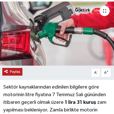
KEMERBURGAZ
KÜLTÜR - SANAT
MAGAZİN
ÖZEL HABER
SAĞLIK
Paylaş
-
+
A
A
SPOR
Sektör kaynaklarından edinilen bilgilere göre
TEKNOLOJİ
motorinin litre fiyatına 7 Temmuz Salı gününden
TİCARET
itibaren geçerli olmak üzere
1 lira 31 kuruş
zam
yapılması bekleniyor. Zamla birlikte motorin
YAŞAM