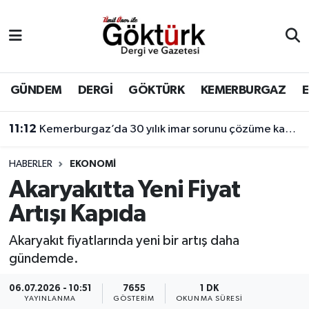
Anne Çocuk
Eyüpsultan Hava Durumu
BİLİM
Eyüpsultan Trafik Yoğunluk Haritası
GÜNDEM
DERGİ
GÖKTÜRK
KEMERBURGAZ
DERGİ
Süper Lig Puan Durumu ve Fikstür
11:12
Kemerburgaz’da 30 yılık imar sorunu çözüme kavuşuyor
DÜNYA
Tüm Manşetler
HABERLER
EKONOMİ
Akaryakıtta Yeni Fiyat
EĞİTİM
Son Dakika Haberleri
Artışı Kapıda
EKONOMİ
Haber Arşivi
Akaryakıt fiyatlarında yeni bir artış daha
gündemde.
GÖKTÜRK
06.07.2026 - 10:51
7655
1 DK
GÜNDEM
YAYINLANMA
GÖSTERIM
OKUNMA SÜRESI