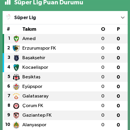
Süper Lig Puan Durumu
Süper Lig
#
Takım
O
P
1
Amed
0
0
2
Erzurumspor FK
0
0
3
Başakşehir
0
0
4
Kocaelispor
0
0
5
Beşiktaş
0
0
6
Eyüpspor
0
0
7
Galatasaray
0
0
8
Çorum FK
0
0
9
Gaziantep FK
0
0
10
Alanyaspor
0
0