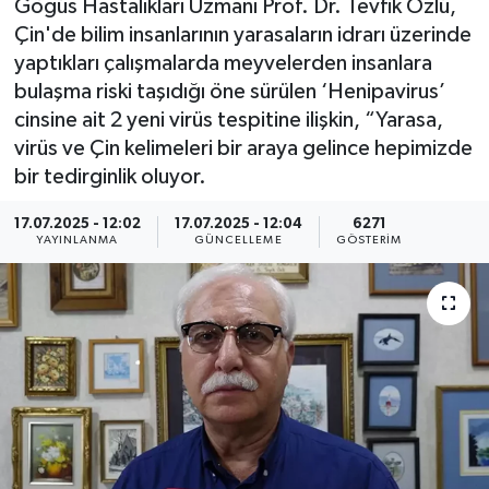
Göğüs Hastalıkları Uzmanı Prof. Dr. Tevfik Özlü,
Çin'de bilim insanlarının yarasaların idrarı üzerinde
KEMERBURGAZ
yaptıkları çalışmalarda meyvelerden insanlara
bulaşma riski taşıdığı öne sürülen ‘Henipavirus’
KÜLTÜR - SANAT
cinsine ait 2 yeni virüs tespitine ilişkin, “Yarasa,
virüs ve Çin kelimeleri bir araya gelince hepimizde
MAGAZİN
bir tedirginlik oluyor.
ÖZEL HABER
17.07.2025 - 12:02
17.07.2025 - 12:04
6271
YAYINLANMA
GÜNCELLEME
GÖSTERIM
SAĞLIK
SPOR
TEKNOLOJİ
TİCARET
YAŞAM