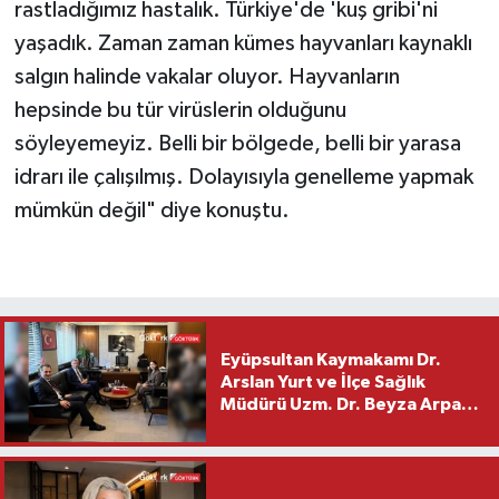
rastladığımız hastalık. Türkiye'de 'kuş gribi'ni
yaşadık. Zaman zaman kümes hayvanları kaynaklı
salgın halinde vakalar oluyor. Hayvanların
hepsinde bu tür virüslerin olduğunu
söyleyemeyiz. Belli bir bölgede, belli bir yarasa
idrarı ile çalışılmış. Dolayısıyla genelleme yapmak
mümkün değil" diye konuştu.
Eyüpsultan Kaymakamı Dr.
Arslan Yurt ve İlçe Sağlık
Müdürü Uzm. Dr. Beyza Arpacı
Saylar’dan Hayırlı Olsun
Ziyareti