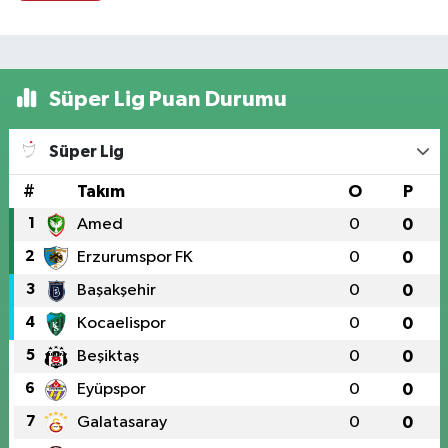
Süper Lig Puan Durumu
Süper Lig
#
Takım
O
P
1
Amed
0
0
2
Erzurumspor FK
0
0
3
Başakşehir
0
0
4
Kocaelispor
0
0
5
Beşiktaş
0
0
6
Eyüpspor
0
0
7
Galatasaray
0
0