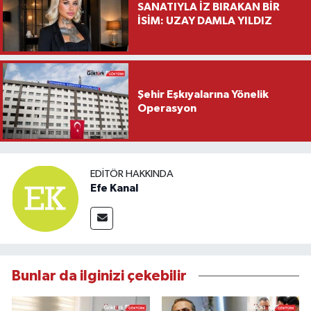
SANATIYLA İZ BIRAKAN BİR
İSİM: UZAY DAMLA YILDIZ
Şehir Eşkıyalarına Yönelik
Operasyon
EDITÖR HAKKINDA
Efe Kanal
Bunlar da ilginizi çekebilir