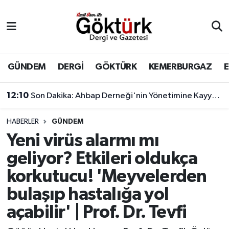
Anne Çocuk
Eyüpsultan Hava Durumu
BİLİM
Eyüpsultan Trafik Yoğunluk Haritası
GÜNDEM
DERGİ
GÖKTÜRK
KEMERBURGAZ
DERGİ
Süper Lig Puan Durumu ve Fikstür
12:10
Son Dakika: Ahbap Derneği'nin Yönetimine Kayyum Atandı
DÜNYA
Tüm Manşetler
HABERLER
GÜNDEM
Yeni virüs alarmı mı
EĞİTİM
Son Dakika Haberleri
geliyor? Etkileri oldukça
EKONOMİ
Haber Arşivi
korkutucu! 'Meyvelerden
bulaşıp hastalığa yol
GÖKTÜRK
açabilir' | Prof. Dr. Tevfi
GÜNDEM