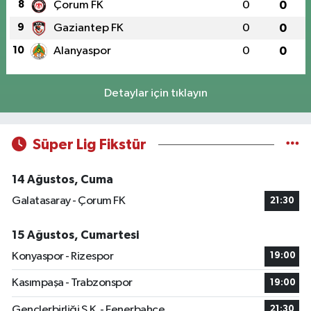
8
Çorum FK
0
0
9
Gaziantep FK
0
0
10
Alanyaspor
0
0
Detaylar için tıklayın
Süper Lig Fikstür
14 Ağustos, Cuma
Galatasaray - Çorum FK
21:30
15 Ağustos, Cumartesi
Konyaspor - Rizespor
19:00
Kasımpaşa - Trabzonspor
19:00
Gençlerbirliği S.K. - Fenerbahçe
21:30