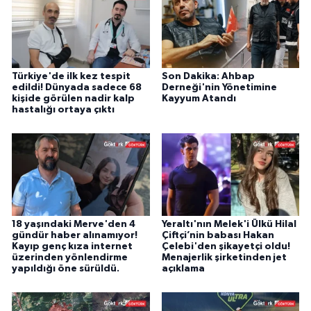
Türkiye'de ilk kez tespit
Son Dakika: Ahbap
edildi! Dünyada sadece 68
Derneği'nin Yönetimine
kişide görülen nadir kalp
Kayyum Atandı
hastalığı ortaya çıktı
18 yaşındaki Merve'den 4
Yeraltı'nın Melek'i Ülkü Hilal
gündür haber alınamıyor!
Çiftçi’nin babası Hakan
Kayıp genç kıza internet
Çelebi'den şikayetçi oldu!
üzerinden yönlendirme
Menajerlik şirketinden jet
yapıldığı öne sürüldü.
açıklama