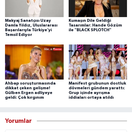
Makyaj Sanatçısı Uzay
Kumaşın Dile Geldiği
Damla Yıldız, Uluslararası
Tasarımlar: Hande Gözüm
Başarılarıyla Türkiye’yi
ile "BLACK SPLOTCH"
Temsil Ediyor
Ahbap soruşturmasında
Manifest grubunun dostluk
dikkat çeken gelişme!
dövmeleri gündem yarattı:
Gülben Ergen adliyeye
Grup içinde ayrışma
geldi: Çok kırgınım
iddiaları ortaya atıldı
Yorumlar