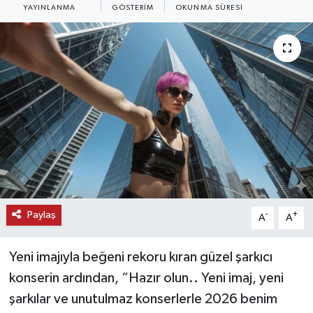
YAYINLANMA
GÖSTERIM
OKUNMA SÜRESI
KEMERBURGAZ
KÜLTÜR - SANAT
MAGAZİN
ÖZEL HABER
SAĞLIK
SPOR
Paylaş
-
+
A
A
TEKNOLOJİ
Yeni imajıyla beğeni rekoru kıran güzel şarkıcı
TİCARET
konserin ardından, “Hazır olun.. Yeni imaj, yeni
şarkılar ve unutulmaz konserlerle 2026 benim
YAŞAM