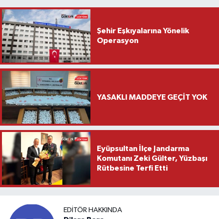
Şehir Eşkıyalarına Yönelik
Operasyon
YASAKLI MADDEYE GEÇİT YOK
Eyüpsultan İlçe Jandarma
Komutanı Zeki Gülter, Yüzbaşı
Rütbesine Terfi Etti
EDITÖR HAKKINDA