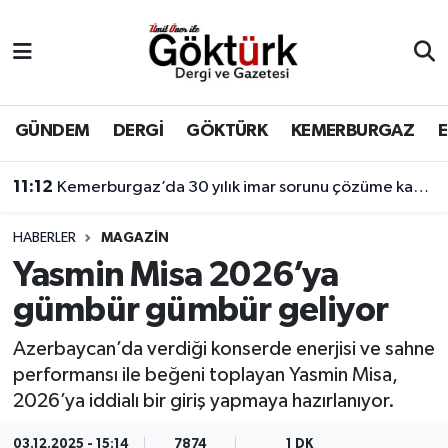
Anne Çocuk
Eyüpsultan Hava Durumu
BİLİM
Eyüpsultan Trafik Yoğunluk Haritası
GÜNDEM
DERGİ
GÖKTÜRK
KEMERBURGAZ
DERGİ
Süper Lig Puan Durumu ve Fikstür
11:12
Kemerburgaz’da 30 yılık imar sorunu çözüme kavuşuyor
DÜNYA
Tüm Manşetler
HABERLER
MAGAZİN
Yasmin Misa 2026’ya
EĞİTİM
Son Dakika Haberleri
gümbür gümbür geliyor
EKONOMİ
Haber Arşivi
Azerbaycan’da verdiği konserde enerjisi ve sahne
performansı ile beğeni toplayan Yasmin Misa,
GÖKTÜRK
2026’ya iddialı bir giriş yapmaya hazırlanıyor.
GÜNDEM
03.12.2025 - 15:14
7874
1 DK