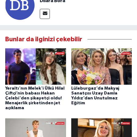
Dilara Bora
Bunlar da ilginizi çekebilir
Yeraltı'nın Melek'i Ülkü Hilal
Lüleburgaz’da Makyaj
Çiftçi’nin babası Hakan
Sanatçısı Uzay Damla
Çelebi'den şikayetçi oldu!
Yıldız’dan Unutulmaz
Menajerlik şirketinden jet
Eğitim
açıklama