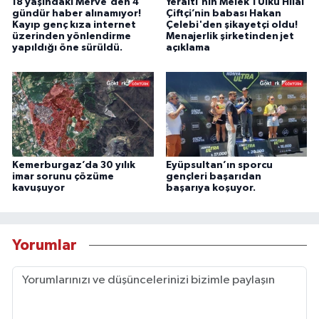
18 yaşındaki Merve'den 4
Yeraltı'nın Melek'i Ülkü Hilal
gündür haber alınamıyor!
Çiftçi’nin babası Hakan
Kayıp genç kıza internet
Çelebi'den şikayetçi oldu!
üzerinden yönlendirme
Menajerlik şirketinden jet
yapıldığı öne sürüldü.
açıklama
Kemerburgaz’da 30 yılık
Eyüpsultan’ın sporcu
imar sorunu çözüme
gençleri başarıdan
kavuşuyor
başarıya koşuyor.
Yorumlar