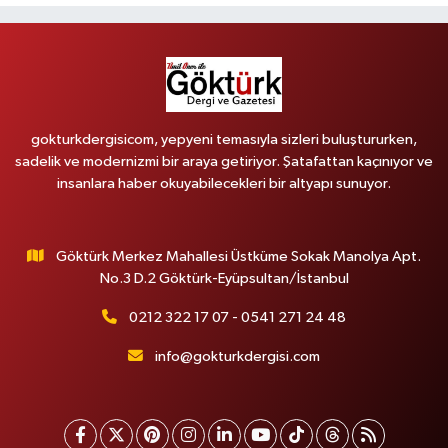
gokturkdergisicom, yepyeni temasıyla sizleri buluştururken,
sadelik ve modernizmi bir araya getiriyor. Şatafattan kaçınıyor ve
insanlara haber okuyabilecekleri bir altyapı sunuyor.
Göktürk Merkez Mahallesi Üstküme Sokak Manolya Apt.
No.3 D.2 Göktürk-Eyüpsultan/İstanbul
0212 322 17 07 - 0541 271 24 48
info@gokturkdergisi.com