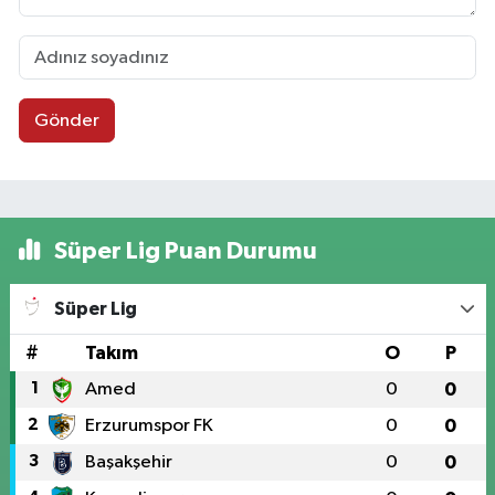
Gönder
Süper Lig Puan Durumu
Süper Lig
#
Takım
O
P
1
Amed
0
0
2
Erzurumspor FK
0
0
3
Başakşehir
0
0