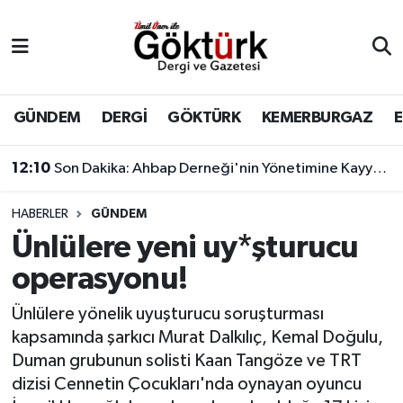
Anne Çocuk
Eyüpsultan Hava Durumu
BİLİM
Eyüpsultan Trafik Yoğunluk Haritası
GÜNDEM
DERGİ
GÖKTÜRK
KEMERBURGAZ
DERGİ
Süper Lig Puan Durumu ve Fikstür
12:10
Son Dakika: Ahbap Derneği'nin Yönetimine Kayyum Atandı
DÜNYA
Tüm Manşetler
HABERLER
GÜNDEM
Ünlülere yeni uy*şturucu
EĞİTİM
Son Dakika Haberleri
operasyonu!
EKONOMİ
Haber Arşivi
Ünlülere yönelik uyuşturucu soruşturması
kapsamında şarkıcı Murat Dalkılıç, Kemal Doğulu,
GÖKTÜRK
Duman grubunun solisti Kaan Tangöze ve TRT
dizisi Cennetin Çocukları'nda oynayan oyuncu
GÜNDEM