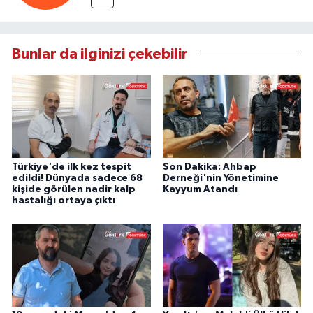
Bunlar da ilginizi çekebilir
Türkiye'de ilk kez tespit
Son Dakika: Ahbap
edildi! Dünyada sadece 68
Derneği'nin Yönetimine
kişide görülen nadir kalp
Kayyum Atandı
hastalığı ortaya çıktı