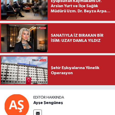
Eyüpsultan Kaymakamı Dr.
Arslan Yurt ve İlçe Sağlık
Müdürü Uzm. Dr. Beyza Arpacı
Saylar’dan Hayırlı Olsun
Ziyareti
SANATIYLA İZ BIRAKAN BİR
İSİM: UZAY DAMLA YILDIZ
Şehir Eşkıyalarına Yönelik
Operasyon
EDITÖR HAKKINDA
Ayşe Şengüneş