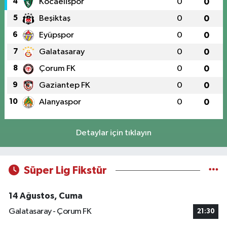
4
Kocaelispor
0
0
5
Beşiktaş
0
0
6
Eyüpspor
0
0
7
Galatasaray
0
0
8
Çorum FK
0
0
9
Gaziantep FK
0
0
10
Alanyaspor
0
0
Detaylar için tıklayın
Süper Lig Fikstür
14 Ağustos, Cuma
Galatasaray - Çorum FK
21:30