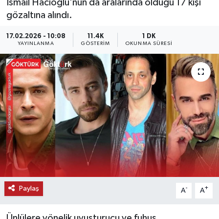
İsmail Hacıoğlu'nun da aralarında olduğu 17 kişi
gözaltına alındı.
KEMERBURGAZ
17.02.2026 - 10:08
11.4K
1 DK
KÜLTÜR - SANAT
YAYINLANMA
GÖSTERIM
OKUNMA SÜRESI
MAGAZİN
ÖZEL HABER
SAĞLIK
SPOR
TEKNOLOJİ
Paylaş
-
+
A
A
TİCARET
YAŞAM
Ünlülere yönelik uyuşturucu ve fuhuş