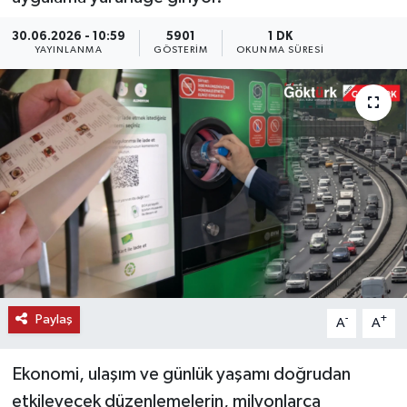
KEMERBURGAZ
30.06.2026 - 10:59
5901
1 DK
YAYINLANMA
GÖSTERIM
OKUNMA SÜRESI
KÜLTÜR - SANAT
MAGAZİN
ÖZEL HABER
SAĞLIK
SPOR
TEKNOLOJİ
Paylaş
-
+
A
A
TİCARET
Ekonomi, ulaşım ve günlük yaşamı doğrudan
etkileyecek düzenlemelerin, milyonlarca
YAŞAM