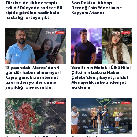
Türkiye'de ilk kez tespit
Son Dakika: Ahbap
edildi! Dünyada sadece 68
Derneği'nin Yönetimine
kişide görülen nadir kalp
Kayyum Atandı
hastalığı ortaya çıktı
18 yaşındaki Merve'den 4
Yeraltı'nın Melek'i Ülkü Hilal
gündür haber alınamıyor!
Çiftçi’nin babası Hakan
Kayıp genç kıza internet
Çelebi'den şikayetçi oldu!
üzerinden yönlendirme
Menajerlik şirketinden jet
yapıldığı öne sürüldü.
açıklama