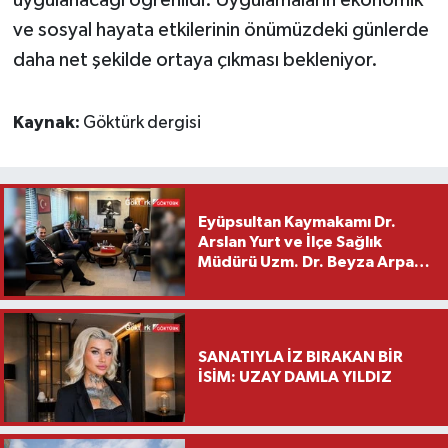
ve sosyal hayata etkilerinin önümüzdeki günlerde
daha net şekilde ortaya çıkması bekleniyor.
Kaynak:
Göktürk dergisi
Eyüpsultan Kaymakamı Dr.
Arslan Yurt ve İlçe Sağlık
Müdürü Uzm. Dr. Beyza Arpacı
Saylar’dan Hayırlı Olsun
Ziyareti
SANATIYLA İZ BIRAKAN BİR
İSİM: UZAY DAMLA YILDIZ