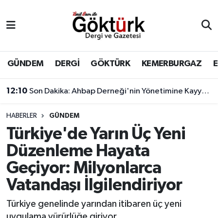
Anne Çocuk
Eyüpsultan Hava Durumu
BİLİM
Eyüpsultan Trafik Yoğunluk Haritası
GÜNDEM
DERGİ
GÖKTÜRK
KEMERBURGAZ
DERGİ
Süper Lig Puan Durumu ve Fikstür
12:10
Son Dakika: Ahbap Derneği'nin Yönetimine Kayyum Atandı
DÜNYA
Tüm Manşetler
HABERLER
GÜNDEM
Türkiye'de Yarın Üç Yeni
EĞİTİM
Son Dakika Haberleri
Düzenleme Hayata
EKONOMİ
Haber Arşivi
Geçiyor: Milyonlarca
Vatandaşı İlgilendiriyor
GÖKTÜRK
Türkiye genelinde yarından itibaren üç yeni
GÜNDEM
uygulama yürürlüğe giriyor.