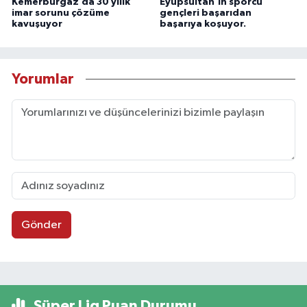
Kemerburgaz’da 30 yılık
Eyüpsultan’ın sporcu
imar sorunu çözüme
gençleri başarıdan
kavuşuyor
başarıya koşuyor.
Yorumlar
Gönder
Süper Lig Puan Durumu