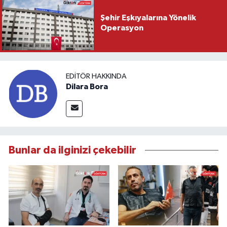
Şehir Eşkıyalarına Yönelik
Operasyon
EDITÖR HAKKINDA
Dilara Bora
Bunlar da ilginizi çekebilir