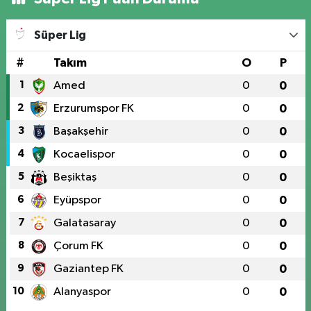
Süper Lig
#
Takım
O
P
1
Amed
0
0
2
Erzurumspor FK
0
0
3
Başakşehir
0
0
4
Kocaelispor
0
0
5
Beşiktaş
0
0
6
Eyüpspor
0
0
7
Galatasaray
0
0
8
Çorum FK
0
0
9
Gaziantep FK
0
0
10
Alanyaspor
0
0