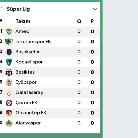
Süper Lig
#
Takım
O
P
1
Amed
0
0
2
Erzurumspor FK
0
0
3
Başakşehir
0
0
4
Kocaelispor
0
0
5
Beşiktaş
0
0
6
Eyüpspor
0
0
7
Galatasaray
0
0
8
Çorum FK
0
0
9
Gaziantep FK
0
0
0
Alanyaspor
0
0