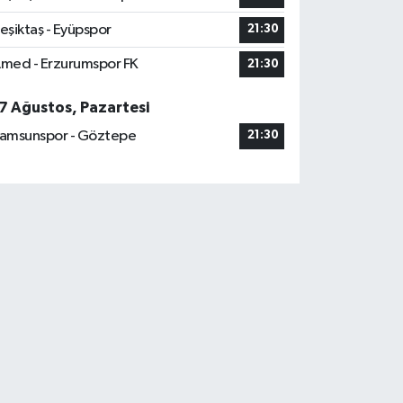
eşiktaş - Eyüpspor
21:30
med - Erzurumspor FK
21:30
7 Ağustos, Pazartesi
amsunspor - Göztepe
21:30