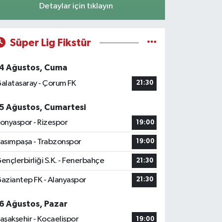
Detaylar için tıklayın
Süper Lig Fikstür
4 Ağustos, Cuma
alatasaray - Çorum FK
21:30
5 Ağustos, Cumartesi
onyaspor - Rizespor
19:00
asımpaşa - Trabzonspor
19:00
ençlerbirliği S.K. - Fenerbahçe
21:30
aziantep FK - Alanyaspor
21:30
6 Ağustos, Pazar
aşakşehir - Kocaelispor
19:00