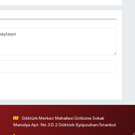
Göktürk Merkez Mahallesi Üstküme Sokak
Manolya Apt. No.3 D.2 Göktürk-Eyüpsultan/İstanbul