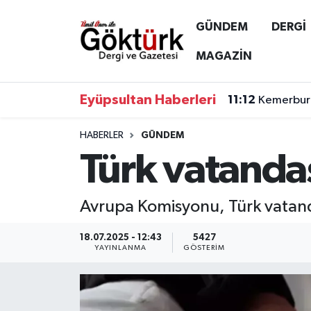
GÜNDEM
DERGİ
Anne Çocuk
Eyüpsultan Hava Durumu
MAGAZİN
BİLİM
Eyüpsultan Trafik Yoğunluk Haritası
Eyüpsultan Haberleri
11:12
Kemerburg
DERGİ
Süper Lig Puan Durumu ve Fikstür
HABERLER
GÜNDEM
Türk vatanda
DÜNYA
Tüm Manşetler
EĞİTİM
Son Dakika Haberleri
Avrupa Komisyonu, Türk vatand
EKONOMİ
Haber Arşivi
18.07.2025 - 12:43
5427
YAYINLANMA
GÖSTERIM
GÖKTÜRK
GÜNDEM