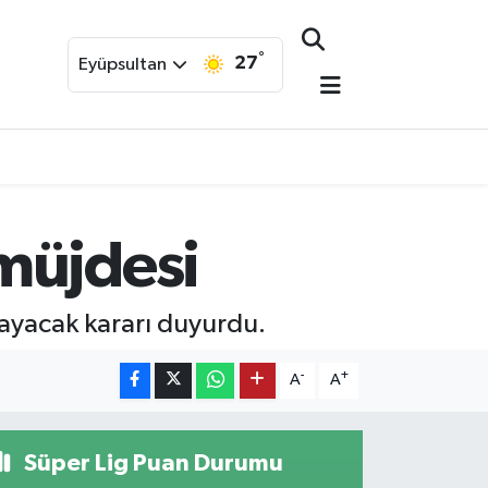
°
27
Eyüpsultan
müjdesi
ayacak kararı duyurdu.
-
+
A
A
Süper Lig Puan Durumu