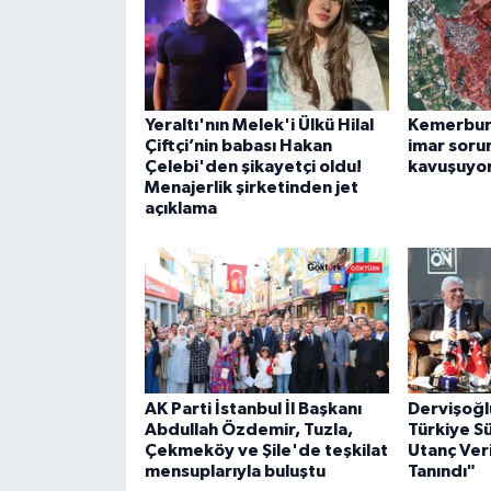
Yeraltı'nın Melek'i Ülkü Hilal
Kemerburg
Çiftçi’nin babası Hakan
imar soru
Çelebi'den şikayetçi oldu!
kavuşuyo
Menajerlik şirketinden jet
açıklama
AK Parti İstanbul İl Başkanı
Dervişoğl
Abdullah Özdemir, Tuzla,
Türkiye S
Çekmeköy ve Şile'de teşkilat
Utanç Veri
mensuplarıyla buluştu
Tanındı"