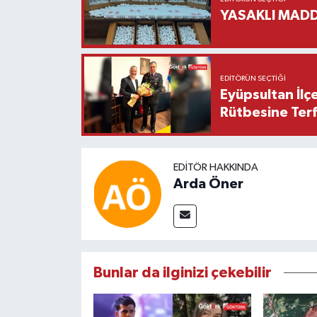
YASAKLI MADD
EDITÖRÜN SEÇTIĞI
Eyüpsultan İlç
Rütbesine Terfi
EDITÖR HAKKINDA
Arda Öner
Bunlar da ilginizi çekebilir