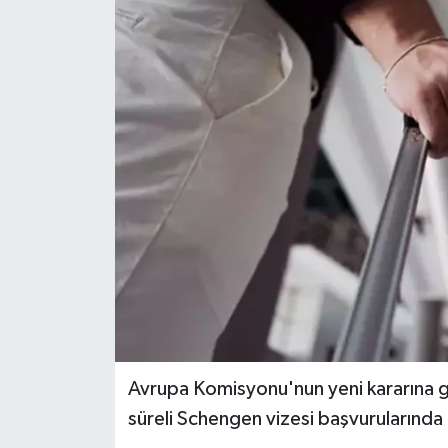
KEMERBURGAZ
KÜLTÜR - SANAT
MAGAZİN
ÖZEL HABER
SAĞLIK
SPOR
TEKNOLOJİ
Avrupa Komisyonu'nun yeni kararına gör
TİCARET
süreli Schengen vizesi başvurularında 
YAŞAM