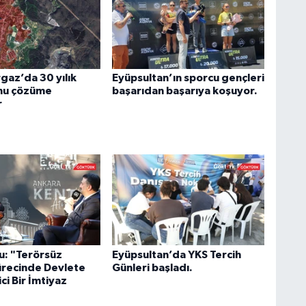
az’da 30 yılık
Eyüpsultan’ın sporcu gençleri
nu çözüme
başarıdan başarıya koşuyor.
r
u: "Terörsüz
Eyüpsultan’da YKS Tercih
ürecinde Devlete
Günleri başladı.
ci Bir İmtiyaz