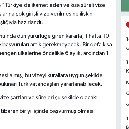
"Türkiye'de ikamet eden ve kısa süreli vize
rına çok girişli vize verilmesine ilişkin
lığıyla hazırlandı.
u’nda dün yürürlüğe giren kararla, 1 hafta-10
1
ize başvuruları artık gerekmeyecek. Bir defa kısa
G
engen ülkelerine öncelikle 6 aylık, ardından 1
1
K
i almış, bu vizeyi kurallara uygun şekilde
K
bulunan Türk vatandaşları yararlanabilecek.
G
e şartları ve süreleri şu şekilde olacak:
G
tibaren bir yıl içinde başvurmuş olması
1
B