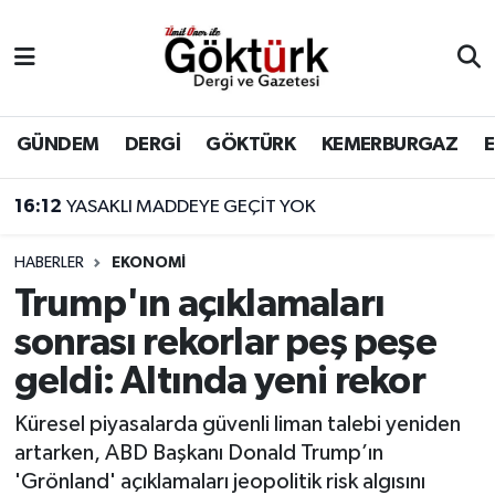
Anne Çocuk
Eyüpsultan Hava Durumu
BİLİM
Eyüpsultan Trafik Yoğunluk Haritası
GÜNDEM
DERGİ
GÖKTÜRK
KEMERBURGAZ
DERGİ
Süper Lig Puan Durumu ve Fikstür
16:12
YASAKLI MADDEYE GEÇİT YOK
DÜNYA
Tüm Manşetler
HABERLER
EKONOMİ
Trump'ın açıklamaları
EĞİTİM
Son Dakika Haberleri
sonrası rekorlar peş peşe
EKONOMİ
Haber Arşivi
geldi: Altında yeni rekor
GÖKTÜRK
Küresel piyasalarda güvenli liman talebi yeniden
artarken, ABD Başkanı Donald Trump’ın
GÜNDEM
'Grönland' açıklamaları jeopolitik risk algısını