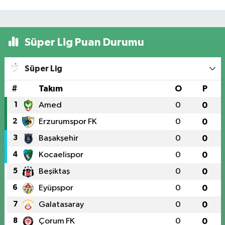
Süper Lig Puan Durumu
Süper Lig
#
Takım
O
P
1
Amed
0
0
2
Erzurumspor FK
0
0
3
Başakşehir
0
0
4
Kocaelispor
0
0
5
Beşiktaş
0
0
6
Eyüpspor
0
0
7
Galatasaray
0
0
8
Çorum FK
0
0