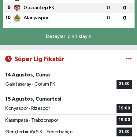
9
Gaziantep FK
0
0
10
Alanyaspor
0
0
Detaylar için tıklayın
Süper Lig Fikstür
14 Ağustos, Cuma
Galatasaray - Çorum FK
21:30
15 Ağustos, Cumartesi
Konyaspor - Rizespor
19:00
Kasımpaşa - Trabzonspor
19:00
Gençlerbirliği S.K. - Fenerbahçe
21:30