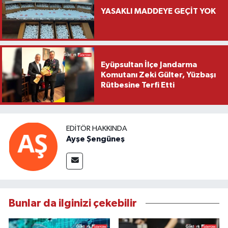
YASAKLI MADDEYE GEÇİT YOK
Eyüpsultan İlçe Jandarma
Komutanı Zeki Gülter, Yüzbaşı
Rütbesine Terfi Etti
EDITÖR HAKKINDA
Ayşe Şengüneş
Bunlar da ilginizi çekebilir