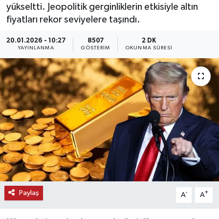
yükseltti. Jeopolitik gerginliklerin etkisiyle altın
KEMERBURGAZ
fiyatları rekor seviyelere taşındı.
20.01.2026 - 10:27
8507
2 DK
KÜLTÜR - SANAT
YAYINLANMA
GÖSTERIM
OKUNMA SÜRESI
MAGAZİN
ÖZEL HABER
SAĞLIK
SPOR
TEKNOLOJİ
TİCARET
Paylaş
-
+
A
A
YAŞAM