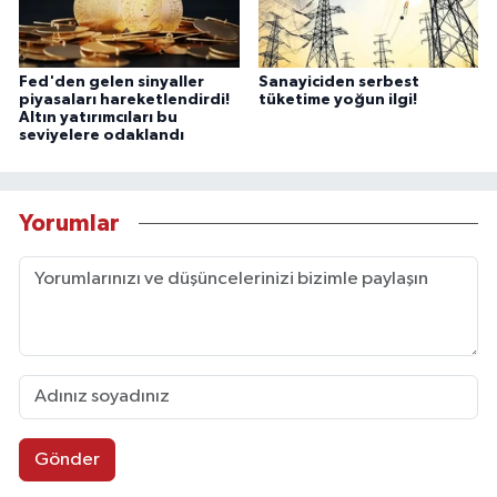
Fed'den gelen sinyaller
Sanayiciden serbest
piyasaları hareketlendirdi!
tüketime yoğun ilgi!
Altın yatırımcıları bu
seviyelere odaklandı
Yorumlar
Gönder