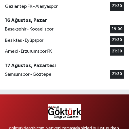
Gaziantep FK - Alanyaspor
21:30
16 Ağustos, Pazar
Başakşehir - Kocaelispor
19:00
Beşiktaş - Eyüpspor
21:30
Amed - Erzurumspor FK
21:30
17 Ağustos, Pazartesi
Samsunspor - Göztepe
21:30
gokturkdergisicom, yepyeni temasıyla sizleri buluştururken,