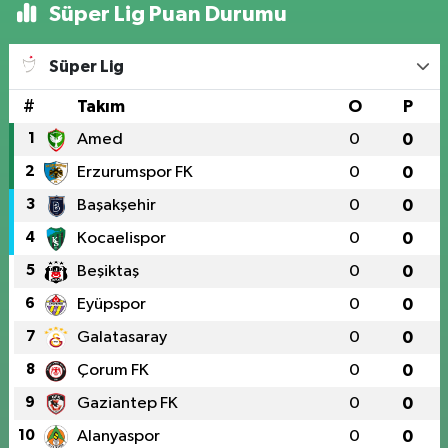
Süper Lig Puan Durumu
Süper Lig
#
Takım
O
P
1
Amed
0
0
2
Erzurumspor FK
0
0
3
Başakşehir
0
0
4
Kocaelispor
0
0
5
Beşiktaş
0
0
6
Eyüpspor
0
0
7
Galatasaray
0
0
8
Çorum FK
0
0
9
Gaziantep FK
0
0
10
Alanyaspor
0
0