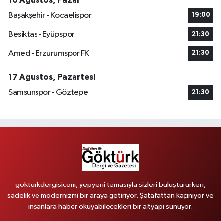
16 Ağustos, Pazar
Başakşehir - Kocaelispor
19:00
Beşiktaş - Eyüpspor
21:30
Amed - Erzurumspor FK
21:30
17 Ağustos, Pazartesi
Samsunspor - Göztepe
21:30
gokturkdergisicom, yepyeni temasıyla sizleri buluştururken,
sadelik ve modernizmi bir araya getiriyor. Şatafattan kaçınıyor ve
insanlara haber okuyabilecekleri bir altyapı sunuyor.