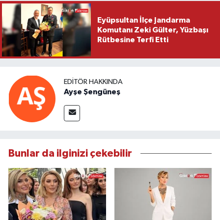
Eyüpsultan İlçe Jandarma
Komutanı Zeki Gülter, Yüzbaşı
Rütbesine Terfi Etti
EDITÖR HAKKINDA
Ayşe Şengüneş
Bunlar da ilginizi çekebilir