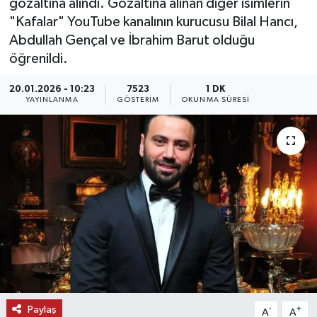
gözaltına alındı. Gözaltına alınan diğer isimlerin
"Kafalar" YouTube kanalının kurucusu Bilal Hancı,
KEMERBURGAZ
Abdullah Gençal ve İbrahim Barut olduğu
öğrenildi.
KÜLTÜR - SANAT
20.01.2026 - 10:23
7523
1 DK
MAGAZİN
YAYINLANMA
GÖSTERIM
OKUNMA SÜRESI
ÖZEL HABER
SAĞLIK
SPOR
TEKNOLOJİ
TİCARET
Paylaş
-
+
A
A
YAŞAM