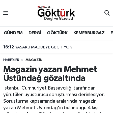
Anne Çocuk
Eyüpsultan Hava Durumu
BİLİM
Eyüpsultan Trafik Yoğunluk Haritası
GÜNDEM
DERGİ
GÖKTÜRK
KEMERBURGAZ
DERGİ
Süper Lig Puan Durumu ve Fikstür
16:12
YASAKLI MADDEYE GEÇİT YOK
DÜNYA
Tüm Manşetler
HABERLER
MAGAZİN
Magazin yazarı Mehmet
EĞİTİM
Son Dakika Haberleri
Üstündağ gözaltında
EKONOMİ
Haber Arşivi
İstanbul Cumhuriyet Başsavcılığı tarafından
yürütülen uyuşturucu soruşturması derinleşiyor.
GÖKTÜRK
Soruşturma kapsamında aralarında magazin
yazarı Mehmet Üstündağ'ın bulunduğu 4 kişi
GÜNDEM