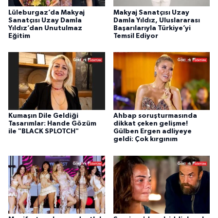
Lüleburgaz’da Makyaj
Makyaj Sanatçısı Uzay
Sanatçısı Uzay Damla
Damla Yıldız, Uluslararası
Yıldız’dan Unutulmaz
Başarılarıyla Türkiye’yi
Eğitim
Temsil Ediyor
Kumaşın Dile Geldiği
Ahbap soruşturmasında
Tasarımlar: Hande Gözüm
dikkat çeken gelişme!
ile "BLACK SPLOTCH"
Gülben Ergen adliyeye
geldi: Çok kırgınım