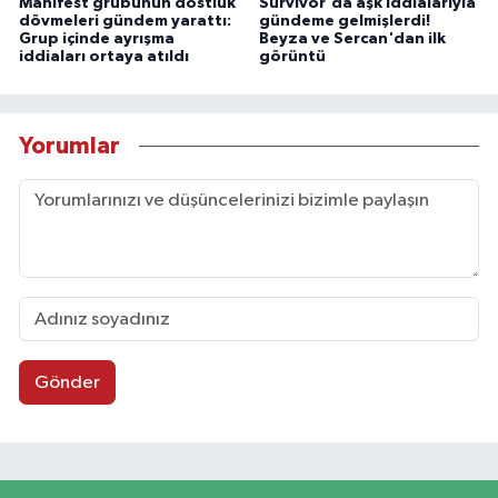
Manifest grubunun dostluk
Survivor'da aşk iddialarıyla
dövmeleri gündem yarattı:
gündeme gelmişlerdi!
Grup içinde ayrışma
Beyza ve Sercan'dan ilk
iddiaları ortaya atıldı
görüntü
Yorumlar
Gönder