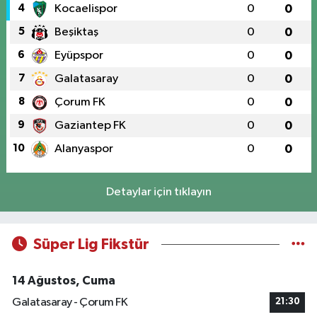
4
Kocaelispor
0
0
5
Beşiktaş
0
0
6
Eyüpspor
0
0
7
Galatasaray
0
0
8
Çorum FK
0
0
9
Gaziantep FK
0
0
10
Alanyaspor
0
0
Detaylar için tıklayın
Süper Lig Fikstür
14 Ağustos, Cuma
Galatasaray - Çorum FK
21:30