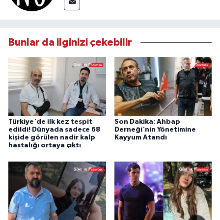
Bunlar da ilginizi çekebilir
Türkiye'de ilk kez tespit
Son Dakika: Ahbap
edildi! Dünyada sadece 68
Derneği'nin Yönetimine
kişide görülen nadir kalp
Kayyum Atandı
hastalığı ortaya çıktı