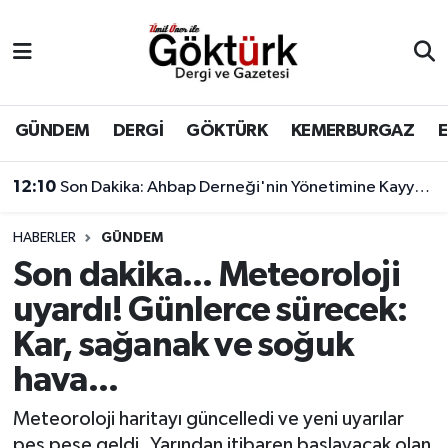
Anne Çocuk
Eyüpsultan Hava Durumu
BİLİM
Eyüpsultan Trafik Yoğunluk Haritası
GÜNDEM
DERGİ
GÖKTÜRK
KEMERBURGAZ
DERGİ
Süper Lig Puan Durumu ve Fikstür
12:10
Son Dakika: Ahbap Derneği'nin Yönetimine Kayyum Atandı
DÜNYA
Tüm Manşetler
HABERLER
GÜNDEM
Son dakika... Meteoroloji
EĞİTİM
Son Dakika Haberleri
uyardı! Günlerce sürecek:
EKONOMİ
Haber Arşivi
Kar, sağanak ve soğuk
hava...
GÖKTÜRK
Meteoroloji haritayı güncelledi ve yeni uyarılar
GÜNDEM
peş peşe geldi. Yarından itibaren başlayacak olan