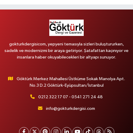
gokturkdergisicom, yepyeni temasıyla sizleri buluştururken,
sadelik ve modernizmi bir araya getiriyor. Şatafattan kaçınıyor ve
insanlara haber okuyabilecekleri bir altyapı sunuyor.
Göktürk Merkez Mahallesi Üstküme Sokak Manolya Apt.
No.3 D.2 Göktürk-Eyüpsultan/İstanbul
0212 322 17 07 - 0541 271 24 48
info@gokturkdergisi.com