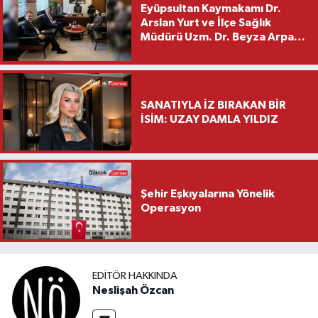
Eyüpsultan Kaymakamı Dr.
Arslan Yurt ve İlçe Sağlık
Müdürü Uzm. Dr. Beyza Arpacı
Saylar’dan Hayırlı Olsun
Ziyareti
SANATIYLA İZ BIRAKAN BİR
İSİM: UZAY DAMLA YILDIZ
Şehir Eşkıyalarına Yönelik
Operasyon
EDITÖR HAKKINDA
Neslişah Özcan