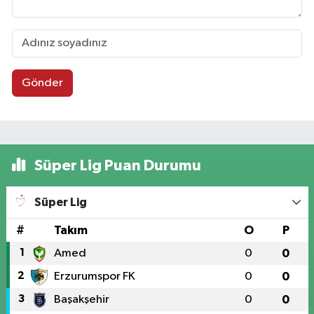
Gönder
Süper Lig Puan Durumu
Süper Lig
#
Takım
O
P
1
Amed
0
0
2
Erzurumspor FK
0
0
3
Başakşehir
0
0