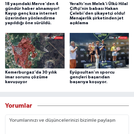
18 yaşındaki Merve'den 4
Yeraltı'nın Melek'i Ülkü Hilal
gündür haber alınamıyor!
Çiftçi’nin babası Hakan
Kayıp genç kıza internet
Çelebi'den şikayetçi oldu!
üzerinden yönlendirme
Menajerlik şirketinden jet
yapıldığı öne sürüldü.
açıklama
Kemerburgaz’da 30 yılık
Eyüpsultan’ın sporcu
imar sorunu çözüme
gençleri başarıdan
kavuşuyor
başarıya koşuyor.
Yorumlar