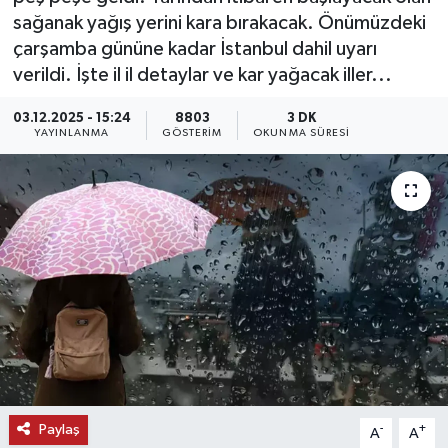
sağanak yağış yerini kara bırakacak. Önümüzdeki
KEMERBURGAZ
çarşamba gününe kadar İstanbul dahil uyarı
verildi. İşte il il detaylar ve kar yağacak iller...
KÜLTÜR - SANAT
03.12.2025 - 15:24
8803
3 DK
YAYINLANMA
GÖSTERIM
OKUNMA SÜRESI
MAGAZİN
ÖZEL HABER
SAĞLIK
SPOR
TEKNOLOJİ
TİCARET
Paylaş
-
+
A
A
YAŞAM