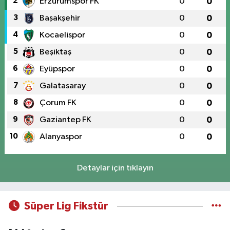
2
Erzurumspor FK
0
0
3
Başakşehir
0
0
4
Kocaelispor
0
0
5
Beşiktaş
0
0
6
Eyüpspor
0
0
7
Galatasaray
0
0
8
Çorum FK
0
0
9
Gaziantep FK
0
0
10
Alanyaspor
0
0
Detaylar için tıklayın
Süper Lig Fikstür