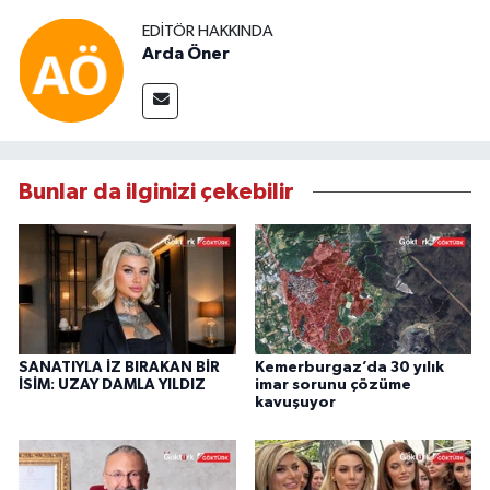
EDITÖR HAKKINDA
Arda Öner
Bunlar da ilginizi çekebilir
SANATIYLA İZ BIRAKAN BİR
Kemerburgaz’da 30 yılık
İSİM: UZAY DAMLA YILDIZ
imar sorunu çözüme
kavuşuyor