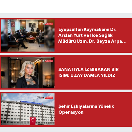
Eyüpsultan Kaymakamı Dr.
Arslan Yurt ve İlçe Sağlık
Müdürü Uzm. Dr. Beyza Arpacı
Saylar’dan Hayırlı Olsun
Ziyareti
SANATIYLA İZ BIRAKAN BİR
İSİM: UZAY DAMLA YILDIZ
Şehir Eşkıyalarına Yönelik
Operasyon