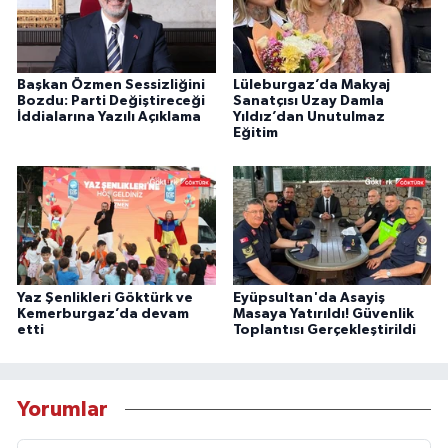
Başkan Özmen Sessizliğini
Lüleburgaz’da Makyaj
Bozdu: Parti Değiştireceği
Sanatçısı Uzay Damla
İddialarına Yazılı Açıklama
Yıldız’dan Unutulmaz
Eğitim
Yaz Şenlikleri Göktürk ve
Eyüpsultan'da Asayiş
Kemerburgaz’da devam
Masaya Yatırıldı! Güvenlik
etti
Toplantısı Gerçekleştirildi
Yorumlar