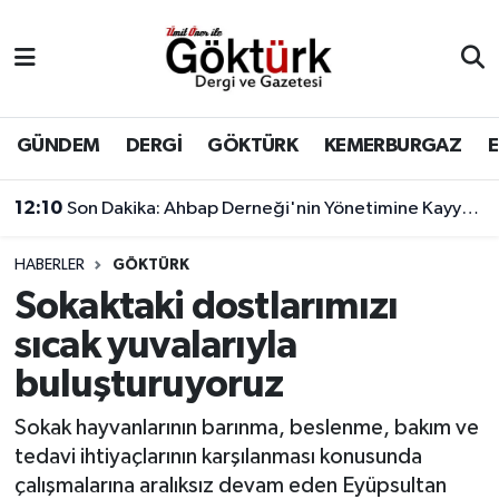
Anne Çocuk
Eyüpsultan Hava Durumu
BİLİM
Eyüpsultan Trafik Yoğunluk Haritası
GÜNDEM
DERGİ
GÖKTÜRK
KEMERBURGAZ
DERGİ
Süper Lig Puan Durumu ve Fikstür
12:10
Son Dakika: Ahbap Derneği'nin Yönetimine Kayyum Atandı
DÜNYA
Tüm Manşetler
HABERLER
GÖKTÜRK
Sokaktaki dostlarımızı
EĞİTİM
Son Dakika Haberleri
sıcak yuvalarıyla
EKONOMİ
Haber Arşivi
buluşturuyoruz
GÖKTÜRK
Sokak hayvanlarının barınma, beslenme, bakım ve
tedavi ihtiyaçlarının karşılanması konusunda
GÜNDEM
çalışmalarına aralıksız devam eden Eyüpsultan