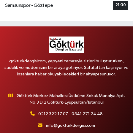
Samsunspor - Göztepe
21:30
gokturkdergisicom, yepyeni temasıyla sizleri buluştururken,
sadelik ve modernizmi bir araya getiriyor. Şatafattan kaçınıyor ve
insanlara haber okuyabilecekleri bir altyapı sunuyor.
Göktürk Merkez Mahallesi Üstküme Sokak Manolya Apt.
No.3 D.2 Göktürk-Eyüpsultan/İstanbul
0212 322 17 07 - 0541 271 24 48
info@gokturkdergisi.com