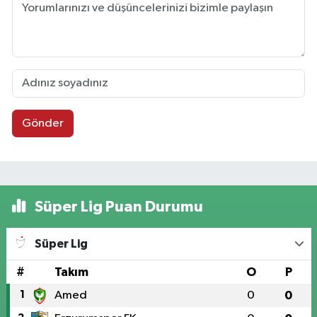
Gönder
Süper Lig Puan Durumu
Süper Lig
#
Takım
O
P
1
Amed
0
0