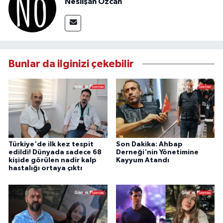
Neslişah Özcan
Bunlar da ilginizi çekebilir
Türkiye'de ilk kez tespit
Son Dakika: Ahbap
edildi! Dünyada sadece 68
Derneği'nin Yönetimine
kişide görülen nadir kalp
Kayyum Atandı
hastalığı ortaya çıktı