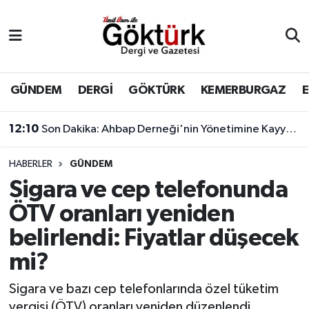
Anne Çocuk
Eyüpsultan Hava Durumu
BİLİM
Eyüpsultan Trafik Yoğunluk Haritası
GÜNDEM
DERGİ
GÖKTÜRK
KEMERBURGAZ
DERGİ
Süper Lig Puan Durumu ve Fikstür
12:10
Son Dakika: Ahbap Derneği'nin Yönetimine Kayyum Atandı
DÜNYA
Tüm Manşetler
HABERLER
GÜNDEM
Sigara ve cep telefonunda
EĞİTİM
Son Dakika Haberleri
ÖTV oranları yeniden
EKONOMİ
Haber Arşivi
belirlendi: Fiyatlar düşecek
mi?
GÖKTÜRK
Sigara ve bazı cep telefonlarında özel tüketim
GÜNDEM
vergisi (ÖTV) oranları yeniden düzenlendi.