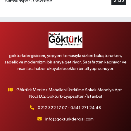
Samsunspor - Göztepe
21:30
gokturkdergisicom, yepyeni temasıyla sizleri buluştururken,
sadelik ve modernizmi bir araya getiriyor. Şatafattan kaçınıyor ve
insanlara haber okuyabilecekleri bir altyapı sunuyor.
Göktürk Merkez Mahallesi Üstküme Sokak Manolya Apt.
No.3 D.2 Göktürk-Eyüpsultan/İstanbul
0212 322 17 07 - 0541 271 24 48
info@gokturkdergisi.com