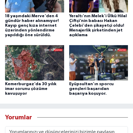
18 yaşındaki Merve'den 4
Yeraltı'nın Melek'i Ülkü Hilal
gündür haber alınamıyor!
Çiftçi’nin babası Hakan
Kayıp genç kıza internet
Çelebi'den şikayetçi oldu!
üzerinden yönlendirme
Menajerlik şirketinden jet
yapıldığı öne sürüldü.
açıklama
Kemerburgaz’da 30 yılık
Eyüpsultan’ın sporcu
imar sorunu çözüme
gençleri başarıdan
kavuşuyor
başarıya koşuyor.
Yorumlar