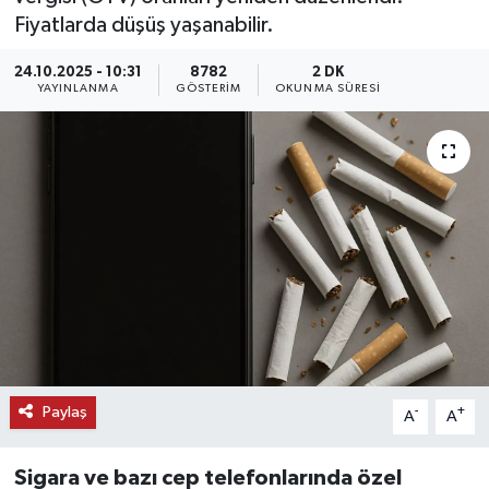
Fiyatlarda düşüş yaşanabilir.
KEMERBURGAZ
24.10.2025 - 10:31
8782
2 DK
YAYINLANMA
GÖSTERIM
OKUNMA SÜRESI
KÜLTÜR - SANAT
MAGAZİN
ÖZEL HABER
SAĞLIK
SPOR
TEKNOLOJİ
Paylaş
-
+
A
A
TİCARET
Sigara ve bazı cep telefonlarında
özel
YAŞAM