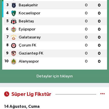
3
Başakşehir
0
0
4
Kocaelispor
0
0
5
Beşiktaş
0
0
6
Eyüpspor
0
0
7
Galatasaray
0
0
8
Çorum FK
0
0
9
Gaziantep FK
0
0
10
Alanyaspor
0
0
Detaylar için tıklayın
Süper Lig Fikstür
14 Ağustos, Cuma