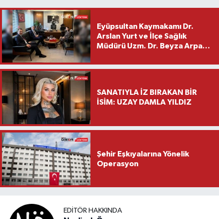
Eyüpsultan Kaymakamı Dr.
Arslan Yurt ve İlçe Sağlık
Müdürü Uzm. Dr. Beyza Arpacı
Saylar’dan Hayırlı Olsun
Ziyareti
SANATIYLA İZ BIRAKAN BİR
İSİM: UZAY DAMLA YILDIZ
Şehir Eşkıyalarına Yönelik
Operasyon
EDITÖR HAKKINDA