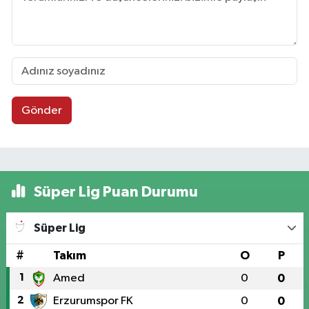
Gönder
Süper Lig Puan Durumu
Süper Lig
#
Takım
O
P
1
Amed
0
0
2
Erzurumspor FK
0
0