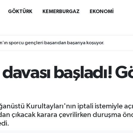
GÖKTÜRK
KEMERBURGAZ
EKONOMİ
n’ın sporcu gençleri başarıdan başarıya koşuyor.
davası başladı! Gö
nüstü Kurultayları'nın iptali istemiyle a
an çıkacak karara çevrilirken duruşma ö
edi.