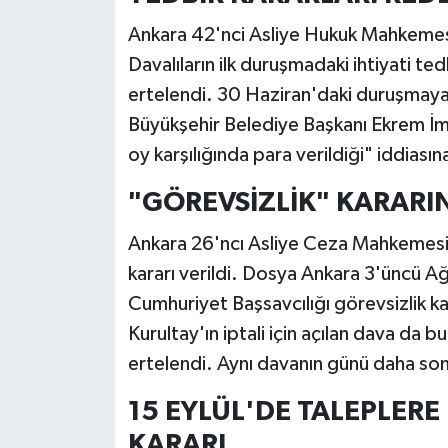
Ankara 42'nci Asliye Hukuk Mahkemes
Davalıların ilk duruşmadaki ihtiyati t
ertelendi. 30 Haziran'daki duruşmaya k
Büyükşehir Belediye Başkanı Ekrem İm
oy karşılığında para verildiği" iddias
"GÖREVSİZLİK" KARARIN
Ankara 26'ncı Asliye Ceza Mahkemesi
kararı verildi. Dosya Ankara 3'üncü 
Cumhuriyet Başsavcılığı görevsizlik ka
Kurultay'ın iptali için açılan dava da b
ertelendi. Aynı davanın günü daha sonr
15 EYLÜL'DE TALEPLERE
KARARI