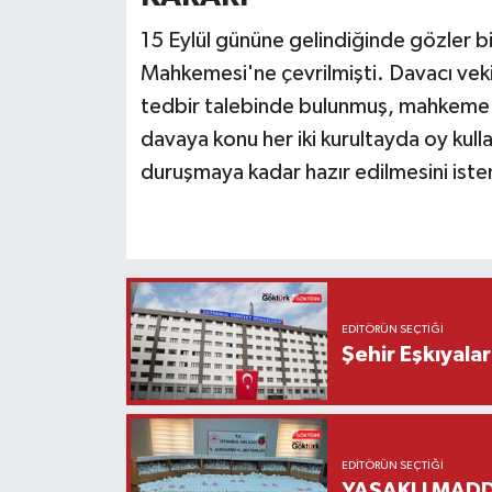
15 Eylül gününe gelindiğinde gözler b
Mahkemesi'ne çevrilmişti. Davacı vekil
tedbir talebinde bulunmuş, mahkeme 
davaya konu her iki kurultayda oy kulla
duruşmaya kadar hazır edilmesini iste
EDITÖRÜN SEÇTIĞI
Şehir Eşkıyala
EDITÖRÜN SEÇTIĞI
YASAKLI MADD