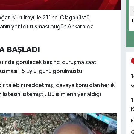
ağan Kurultayı ile 21'inci Olağanüstü
1
davanın yeni duruşması bugün Ankara'da
A BAŞLADI
i'nde görülecek beşinci duruşma saat
uşması 15 Eylül günü görülmüştü.
1
r talebini reddetmiş, davaya konu olan her iki
G
listesini istemişti. Bu isimlerin yer aldığı
1
K
K
G