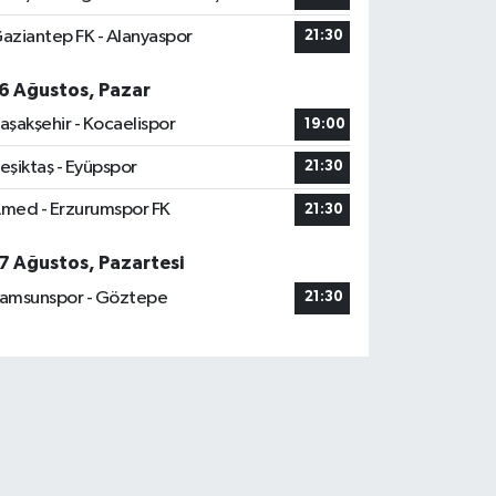
aziantep FK - Alanyaspor
21:30
6 Ağustos, Pazar
aşakşehir - Kocaelispor
19:00
eşiktaş - Eyüpspor
21:30
med - Erzurumspor FK
21:30
7 Ağustos, Pazartesi
amsunspor - Göztepe
21:30