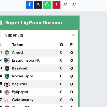
-
+
A
A
Süper Lig Puan Durumu
Süper Lig
#
Takım
O
P
1
Amed
0
0
2
Erzurumspor FK
0
0
3
Başakşehir
0
0
4
Kocaelispor
0
0
5
Beşiktaş
0
0
6
Eyüpspor
0
0
7
Galatasaray
0
0