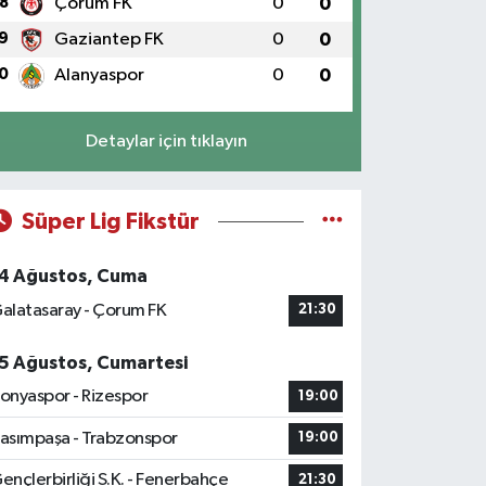
8
Çorum FK
0
0
9
Gaziantep FK
0
0
0
Alanyaspor
0
0
Detaylar için tıklayın
Süper Lig Fikstür
4 Ağustos, Cuma
alatasaray - Çorum FK
21:30
5 Ağustos, Cumartesi
onyaspor - Rizespor
19:00
asımpaşa - Trabzonspor
19:00
ençlerbirliği S.K. - Fenerbahçe
21:30