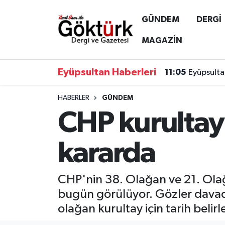
GÜNDEM
DERGİ
Anne Çocuk
Eyüpsultan Hava Durumu
MAGAZİN
BİLİM
Eyüpsultan Trafik Yoğunluk Haritası
Eyüpsultan Haberleri
11:05
Eyüpsulta
DERGİ
Süper Lig Puan Durumu ve Fikstür
HABERLER
GÜNDEM
CHP kurultay 
DÜNYA
Tüm Manşetler
EĞİTİM
Son Dakika Haberleri
kararda
EKONOMİ
Haber Arşivi
CHP'nin 38. Olağan ve 21. Olağa
GÖKTÜRK
bugün görülüyor. Gözler davad
olağan kurultay için tarih belirl
GÜNDEM