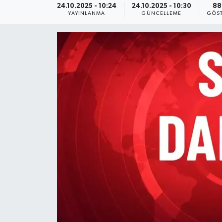
24.10.2025 - 10:24
24.10.2025 - 10:30
88
YAYINLANMA
GÜNCELLEME
GÖST
KEMERBURGAZ
KÜLTÜR - SANAT
MAGAZİN
ÖZEL HABER
SAĞLIK
SPOR
TEKNOLOJİ
TİCARET
YAŞAM