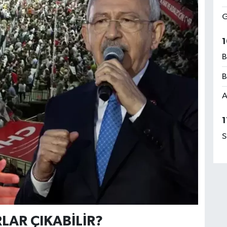
G
1
B
B
A
1
S
AR ÇIKABİLİR?