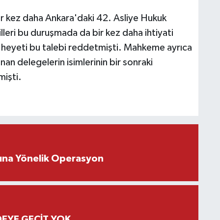
ir kez daha Ankara'daki 42. Asliye Hukuk
leri bu duruşmada da bir kez daha ihtiyati
heyeti bu talebi reddetmişti. Mahkeme ayrıca
nan delegelerin isimlerinin bir sonraki
mişti.
rına Yönelik Operasyon
EYE GEÇİT YOK