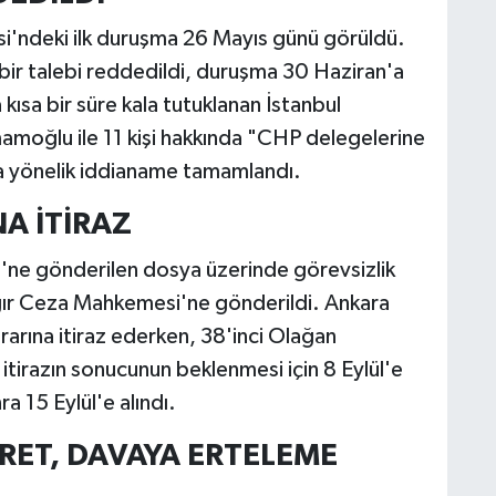
i'ndeki ilk duruşma 26 Mayıs günü görüldü.
edbir talebi reddedildi, duruşma 30 Haziran'a
ısa bir süre kala tutuklanan İstanbul
amoğlu ile 11 kişi hakkında "CHP delegelerine
ına yönelik iddianame tamamlandı.
A İTİRAZ
'ne gönderilen dosya üzerinde görevsizlik
Ağır Ceza Mahkemesi'ne gönderildi. Ankara
rarına itiraz ederken, 38'inci Olağan
u itirazın sonucunun beklenmesi için 8 Eylül'e
a 15 Eylül'e alındı.
 RET, DAVAYA ERTELEME