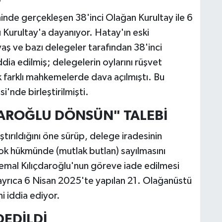
nde gerçekleşen 38'inci Olağan Kurultay ile 6
Kurultay'a dayanıyor. Hatay'ın eski
aş ve bazı delegeler tarafından 38'inci
ddia edilmiş; delegelerin oylarını rüşvet
ek farklı mahkemelerde dava açılmıştı. Bu
'nde birleştirilmişti.
DAROĞLU DÖNSÜN" TALEBİ
ştırıldığını öne sürüp, delege iradesinin
yok hükmünde (mutlak butlan) sayılmasını
Kemal Kılıçdaroğlu'nun göreve iade edilmesi
 ayrıca 6 Nisan 2025'te yapılan 21. Olağanüstü
ni iddia ediyor.
DEDİLDİ