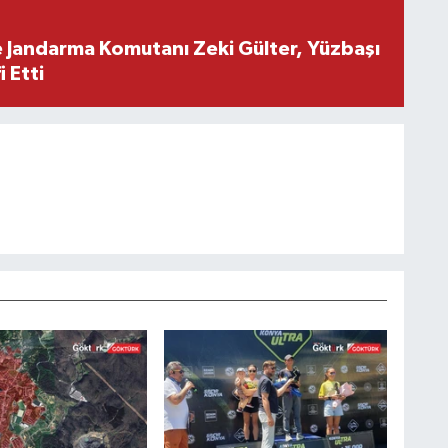
e Jandarma Komutanı Zeki Gülter, Yüzbaşı
 Etti