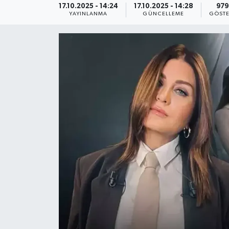
17.10.2025 - 14:24
17.10.2025 - 14:28
979
YAYINLANMA
GÜNCELLEME
GÖSTE
KEMERBURGAZ
KÜLTÜR - SANAT
MAGAZİN
ÖZEL HABER
SAĞLIK
SPOR
TEKNOLOJİ
TİCARET
YAŞAM