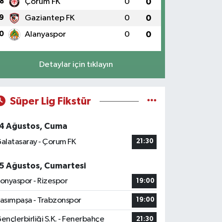
8
Çorum FK
0
0
9
Gaziantep FK
0
0
0
Alanyaspor
0
0
Detaylar için tıklayın
Süper Lig Fikstür
4 Ağustos, Cuma
alatasaray - Çorum FK
21:30
5 Ağustos, Cumartesi
onyaspor - Rizespor
19:00
asımpaşa - Trabzonspor
19:00
ençlerbirliği S.K. - Fenerbahçe
21:30