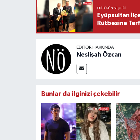
EDITÖRÜN SEÇTIĞI
Eyüpsultan İlç
Rütbesine Terfi
EDITÖR HAKKINDA
Neslişah Özcan
Bunlar da ilginizi çekebilir