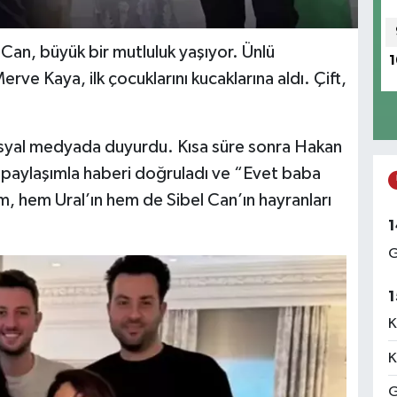
 Can, büyük bir mutluluk yaşıyor. Ünlü
1
erve Kaya, ilk çocuklarını kucaklarına aldı. Çift,
sosyal medyada duyurdu. Kısa süre sonra Hakan
 paylaşımla haberi doğruladı ve “Evet baba
ım, hem Ural’ın hem de Sibel Can’ın hayranları
1
G
1
K
K
G