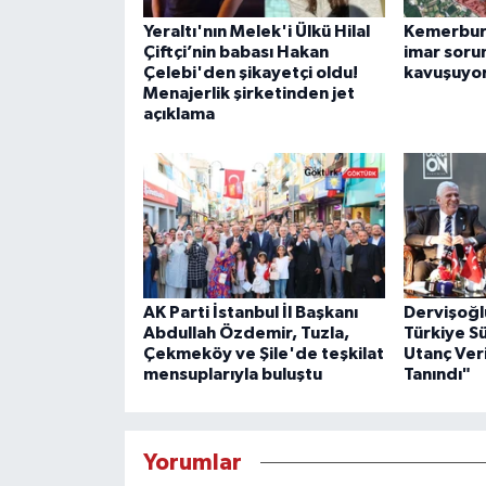
Yeraltı'nın Melek'i Ülkü Hilal
Kemerburg
Çiftçi’nin babası Hakan
imar soru
Çelebi'den şikayetçi oldu!
kavuşuyo
Menajerlik şirketinden jet
açıklama
AK Parti İstanbul İl Başkanı
Dervişoğl
Abdullah Özdemir, Tuzla,
Türkiye S
Çekmeköy ve Şile'de teşkilat
Utanç Veri
mensuplarıyla buluştu
Tanındı"
Yorumlar