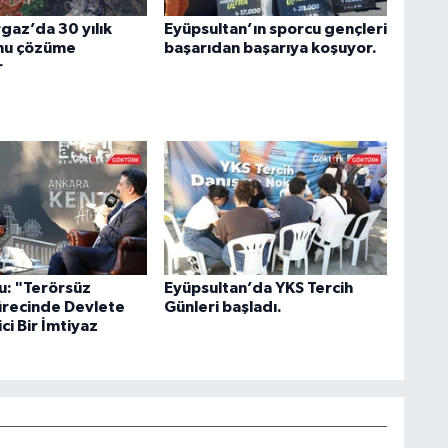
az’da 30 yılık
Eyüpsultan’ın sporcu gençleri
nu çözüme
başarıdan başarıya koşuyor.
r
u: "Terörsüz
Eyüpsultan’da YKS Tercih
ürecinde Devlete
Günleri başladı.
ci Bir İmtiyaz