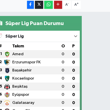
-
+
A
A
Süper Lig Puan Durumu
Süper Lig
#
Takım
O
P
1
Amed
0
0
2
Erzurumspor FK
0
0
3
Başakşehir
0
0
4
Kocaelispor
0
0
5
Beşiktaş
0
0
6
Eyüpspor
0
0
7
Galatasaray
0
0