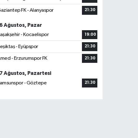
aziantep FK - Alanyaspor
21:30
6 Ağustos, Pazar
aşakşehir - Kocaelispor
19:00
eşiktaş - Eyüpspor
21:30
med - Erzurumspor FK
21:30
7 Ağustos, Pazartesi
amsunspor - Göztepe
21:30