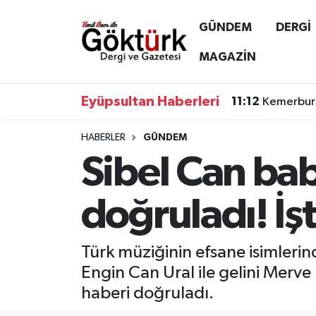
GÜNDEM
DERGİ
Anne Çocuk
Eyüpsultan Hava Durumu
MAGAZİN
BİLİM
Eyüpsultan Trafik Yoğunluk Haritası
Eyüpsultan Haberleri
11:12
Kemerburg
DERGİ
Süper Lig Puan Durumu ve Fikstür
HABERLER
GÜNDEM
Sibel Can ba
DÜNYA
Tüm Manşetler
EĞİTİM
Son Dakika Haberleri
doğruladı! İşt
EKONOMİ
Haber Arşivi
Türk müziğinin efsane isimleri
GÖKTÜRK
Engin Can Ural ile gelini Merve 
haberi doğruladı.
GÜNDEM