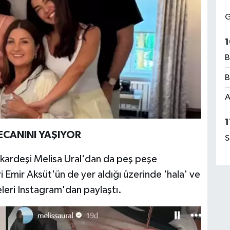
G
1
B
B
A
1
ECANINI YAŞIYOR
S
 kardeşi Melisa Ural'dan da peş peşe
i Emir Aksüt'ün de yer aldığı üzerinde 'hala' ve
eleri Instagram'dan paylaştı.