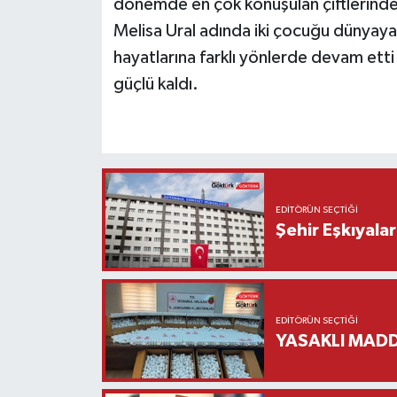
dönemde en çok konuşulan çiftlerinden b
Melisa Ural adında iki çocuğu dünyaya 
hayatlarına farklı yönlerde devam etti
güçlü kaldı.
EDITÖRÜN SEÇTIĞI
Şehir Eşkıyala
EDITÖRÜN SEÇTIĞI
YASAKLI MADD