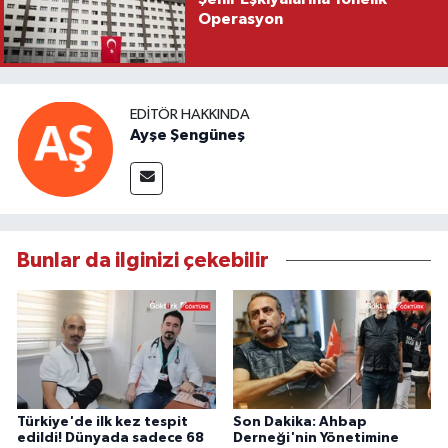
Operasyon
EDITÖR HAKKINDA
Ayşe Şengüneş
Bunlar da ilginizi çekebilir
Türkiye'de ilk kez tespit
Son Dakika: Ahbap
edildi! Dünyada sadece 68
Derneği'nin Yönetimine