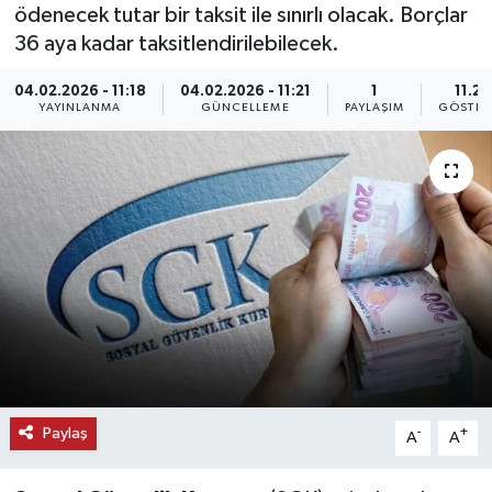
ödenecek tutar bir taksit ile sınırlı olacak. Borçlar
KEMERBURGAZ
36 aya kadar taksitlendirilebilecek.
04.02.2026 - 11:18
04.02.2026 - 11:21
1
11.2K
KÜLTÜR - SANAT
YAYINLANMA
GÜNCELLEME
PAYLAŞIM
GÖSTER
MAGAZİN
ÖZEL HABER
SAĞLIK
SPOR
TEKNOLOJİ
TİCARET
Paylaş
-
+
A
A
YAŞAM