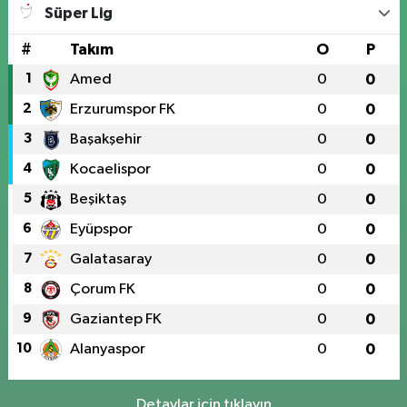
Süper Lig
#
Takım
O
P
1
Amed
0
0
2
Erzurumspor FK
0
0
3
Başakşehir
0
0
4
Kocaelispor
0
0
5
Beşiktaş
0
0
6
Eyüpspor
0
0
7
Galatasaray
0
0
8
Çorum FK
0
0
9
Gaziantep FK
0
0
10
Alanyaspor
0
0
Detaylar için tıklayın