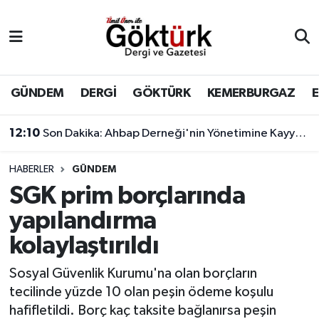
Anne Çocuk
Eyüpsultan Hava Durumu
BİLİM
Eyüpsultan Trafik Yoğunluk Haritası
GÜNDEM
DERGİ
GÖKTÜRK
KEMERBURGAZ
DERGİ
Süper Lig Puan Durumu ve Fikstür
12:10
Son Dakika: Ahbap Derneği'nin Yönetimine Kayyum Atandı
DÜNYA
Tüm Manşetler
HABERLER
GÜNDEM
SGK prim borçlarında
EĞİTİM
Son Dakika Haberleri
yapılandırma
EKONOMİ
Haber Arşivi
kolaylaştırıldı
GÖKTÜRK
Sosyal Güvenlik Kurumu'na olan borçların
tecilinde yüzde 10 olan peşin ödeme koşulu
GÜNDEM
hafifletildi. Borç kaç taksite bağlanırsa peşin