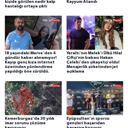
kişide görülen nadir kalp
Kayyum Atandı
hastalığı ortaya çıktı
18 yaşındaki Merve'den 4
Yeraltı'nın Melek'i Ülkü Hilal
gündür haber alınamıyor!
Çiftçi’nin babası Hakan
Kayıp genç kıza internet
Çelebi'den şikayetçi oldu!
üzerinden yönlendirme
Menajerlik şirketinden jet
yapıldığı öne sürüldü.
açıklama
Kemerburgaz’da 30 yılık
Eyüpsultan’ın sporcu
imar sorunu çözüme
gençleri başarıdan
kavuşuyor
başarıya koşuyor.