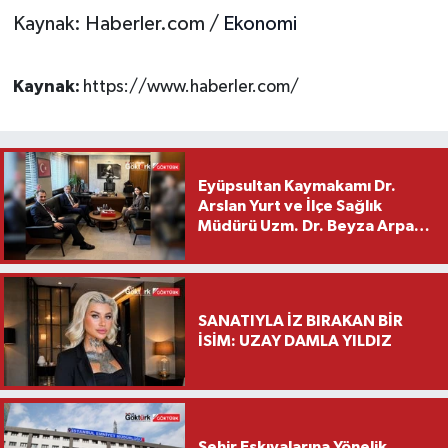
Kaynak: Haberler.com /
Ekonomi
Kaynak:
https://www.haberler.com/
Eyüpsultan Kaymakamı Dr.
Arslan Yurt ve İlçe Sağlık
Müdürü Uzm. Dr. Beyza Arpacı
Saylar’dan Hayırlı Olsun
Ziyareti
SANATIYLA İZ BIRAKAN BİR
İSİM: UZAY DAMLA YILDIZ
Şehir Eşkıyalarına Yönelik