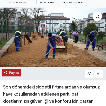
YAYINLANMA
GÖSTERIM
OKUNMA SÜRESI
KEMERBURGAZ
KÜLTÜR - SANAT
MAGAZİN
ÖZEL HABER
SAĞLIK
SPOR
Paylaş
-
+
A
A
TEKNOLOJİ
Son dönemdeki şiddetli fırtınalardan ve olumsuz
TİCARET
hava koşullarından etkilenen park, patili
dostlarımızın güvenliği ve konforu için baştan
YAŞAM