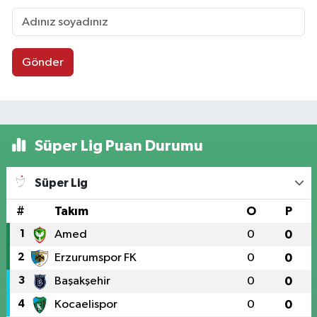
Gönder
Süper Lig Puan Durumu
Süper Lig
#
Takım
O
P
1
Amed
0
0
2
Erzurumspor FK
0
0
3
Başakşehir
0
0
4
Kocaelispor
0
0