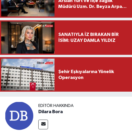
Arslan Yurt ve İlçe Sağlık
Müdürü Uzm. Dr. Beyza Arpacı
Saylar’dan Hayırlı Olsun
Ziyareti
SANATIYLA İZ BIRAKAN BİR
İSİM: UZAY DAMLA YILDIZ
Şehir Eşkıyalarına Yönelik
Operasyon
EDITÖR HAKKINDA
Dilara Bora