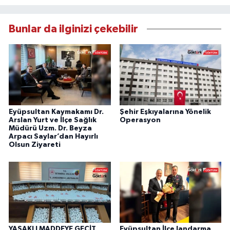
Bunlar da ilginizi çekebilir
Eyüpsultan Kaymakamı Dr.
Şehir Eşkıyalarına Yönelik
Arslan Yurt ve İlçe Sağlık
Operasyon
Müdürü Uzm. Dr. Beyza
Arpacı Saylar’dan Hayırlı
Olsun Ziyareti
YASAKLI MADDEYE GEÇİT
Eyüpsultan İlçe Jandarma