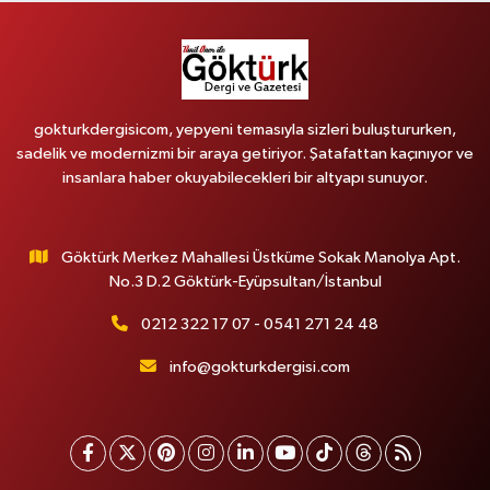
gokturkdergisicom, yepyeni temasıyla sizleri buluştururken,
sadelik ve modernizmi bir araya getiriyor. Şatafattan kaçınıyor ve
insanlara haber okuyabilecekleri bir altyapı sunuyor.
Göktürk Merkez Mahallesi Üstküme Sokak Manolya Apt.
No.3 D.2 Göktürk-Eyüpsultan/İstanbul
0212 322 17 07 - 0541 271 24 48
info@gokturkdergisi.com