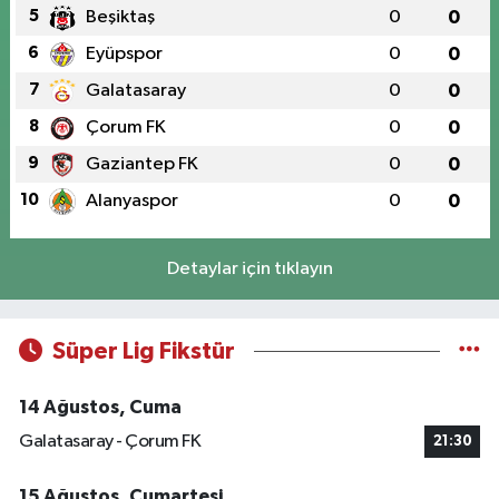
5
Beşiktaş
0
0
6
Eyüpspor
0
0
7
Galatasaray
0
0
8
Çorum FK
0
0
9
Gaziantep FK
0
0
10
Alanyaspor
0
0
Detaylar için tıklayın
Süper Lig Fikstür
14 Ağustos, Cuma
Galatasaray - Çorum FK
21:30
15 Ağustos, Cumartesi