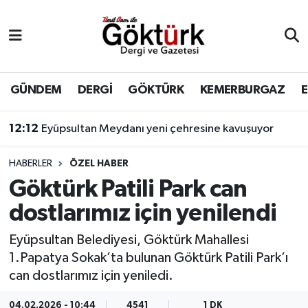
Anne Çocuk
Eyüpsultan Hava Durumu
BİLİM
Eyüpsultan Trafik Yoğunluk Haritası
GÜNDEM
DERGİ
GÖKTÜRK
KEMERBURGAZ
DERGİ
Süper Lig Puan Durumu ve Fikstür
12:12
Eyüpsultan Meydanı yeni çehresine kavuşuyor
DÜNYA
Tüm Manşetler
HABERLER
ÖZEL HABER
Göktürk Patili Park can
EĞİTİM
Son Dakika Haberleri
dostlarımız için yenilendi
EKONOMİ
Haber Arşivi
Eyüpsultan Belediyesi, Göktürk Mahallesi
1.Papatya Sokak’ta bulunan Göktürk Patili Park’ı
GÖKTÜRK
can dostlarımız için yeniledi.
GÜNDEM
04.02.2026 - 10:44
4541
1 DK