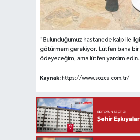
"Bulunduğumuz hastanede kalp ile ilgil
götürmem gerekiyor. Lütfen bana bir 
ödeyeceğim, ama lütfen yardım edin.
Kaynak:
https://www.sozcu.com.tr/
EDITÖRÜN SEÇTIĞI
Şehir Eşkıyala