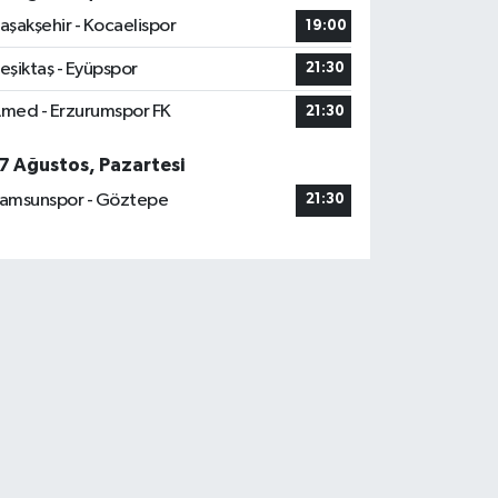
aşakşehir - Kocaelispor
19:00
eşiktaş - Eyüpspor
21:30
med - Erzurumspor FK
21:30
7 Ağustos, Pazartesi
amsunspor - Göztepe
21:30