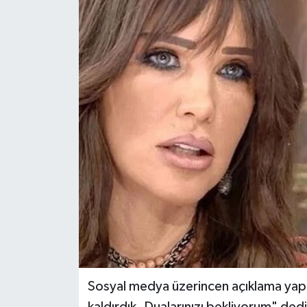
KEMERBURGAZ
KÜLTÜR - SANAT
MAGAZİN
ÖZEL HABER
SAĞLIK
SPOR
TEKNOLOJİ
TİCARET
Sosyal medya üzerincen açıklama yap
YAŞAM