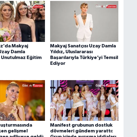
z’da Makyaj
Makyaj Sanatçısı Uzay Damla
 Uzay Damla
Yıldız, Uluslararası
n Unutulmaz Eğitim
Başarılarıyla Türkiye’yi Temsil
Ediyor
ruşturmasında
Manifest grubunun dostluk
ken gelişme!
dövmeleri gündem yarattı:
gen adliyeye geldi:
Grup içinde ayrışma iddiaları