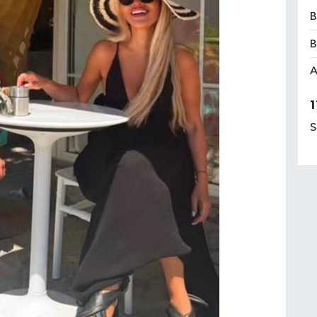
B
B
A
1
S