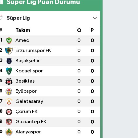
Süper Lig Puan Durumu
Süper Lig
#
Takım
O
P
1
Amed
0
0
2
Erzurumspor FK
0
0
3
Başakşehir
0
0
4
Kocaelispor
0
0
5
Beşiktaş
0
0
6
Eyüpspor
0
0
7
Galatasaray
0
0
8
Çorum FK
0
0
9
Gaziantep FK
0
0
0
Alanyaspor
0
0