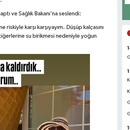
.
aptı ve Sağlık Bakanı'na seslendi:
 riskiyle karşı karşıyayım. Düşüp kalçasını
e ciğerlerine su birikmesi nedeniyle yoğun
1
G
1
K
K
G
G
1