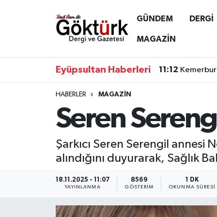
GÜNDEM
DERGİ
Anne Çocuk
Eyüpsultan Hava Durumu
MAGAZİN
BİLİM
Eyüpsultan Trafik Yoğunluk Haritası
Eyüpsultan Haberleri
11:12
Kemerburg
DERGİ
Süper Lig Puan Durumu ve Fikstür
HABERLER
MAGAZİN
Seren Sereng
DÜNYA
Tüm Manşetler
EĞİTİM
Son Dakika Haberleri
Şarkıcı Seren Serengil annesi 
alındığını duyurarak, Sağlık B
EKONOMİ
Haber Arşivi
18.11.2025 - 11:07
8569
1 DK
GÖKTÜRK
YAYINLANMA
GÖSTERIM
OKUNMA SÜRESI
GÜNDEM