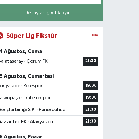
Detaylar için tıklayın
Süper Lig Fikstür
4 Ağustos, Cuma
alatasaray - Çorum FK
21:30
5 Ağustos, Cumartesi
onyaspor - Rizespor
19:00
asımpaşa - Trabzonspor
19:00
ençlerbirliği S.K. - Fenerbahçe
21:30
aziantep FK - Alanyaspor
21:30
6 Ağustos, Pazar