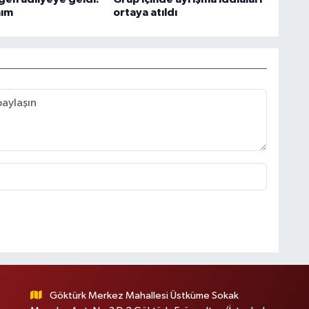
nım
ortaya atıldı
Göktürk Merkez Mahallesi Üstküme Sokak