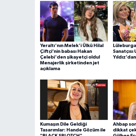
Yeraltı'nın Melek'i Ülkü Hilal
Lüleburga
Çiftçi’nin babası Hakan
Sanatçısı
Çelebi'den şikayetçi oldu!
Yıldız’da
Menajerlik şirketinden jet
açıklama
Kumaşın Dile Geldiği
Ahbap so
Tasarımlar: Hande Gözüm ile
dikkat çe
"BLACK SPLOTCH"
Gülben Er