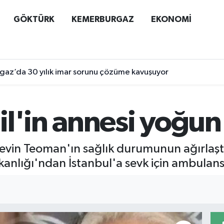
GÖKTÜRK
KEMERBURGAZ
EKONOMİ
az’da 30 yılık imar sorunu çözüme kavuşuyor
il'in annesi yoğu
Nevin Teoman'ın sağlık durumunun ağırlaş
akanlığı'ndan İstanbul'a sevk için ambulan