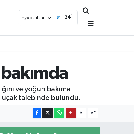
°
24
Eyüpsultan
n bakımda
tığını ve yoğun bakıma
s uçak talebinde bulundu.
-
+
A
A