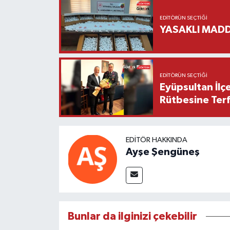
EDITÖRÜN SEÇTIĞI
YASAKLI MADD
EDITÖRÜN SEÇTIĞI
Eyüpsultan İlç
Rütbesine Terfi
EDITÖR HAKKINDA
Ayşe Şengüneş
Bunlar da ilginizi çekebilir