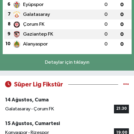
6
Eyüpspor
0
0
7
Galatasaray
0
0
8
Çorum FK
0
0
9
Gaziantep FK
0
0
10
Alanyaspor
0
0
Detaylar için tıklayın
Süper Lig Fikstür
14 Ağustos, Cuma
Galatasaray - Çorum FK
21:30
15 Ağustos, Cumartesi
Konyaspor - Rizespor
19:00