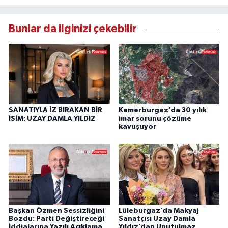
Bunlar da ilginizi çekebilir
SANATIYLA İZ BIRAKAN BİR
Kemerburgaz’da 30 yılık
İSİM: UZAY DAMLA YILDIZ
imar sorunu çözüme
kavuşuyor
Başkan Özmen Sessizliğini
Lüleburgaz’da Makyaj
Bozdu: Parti Değiştireceği
Sanatçısı Uzay Damla
İddialarına Yazılı Açıklama
Yıldız’dan Unutulmaz