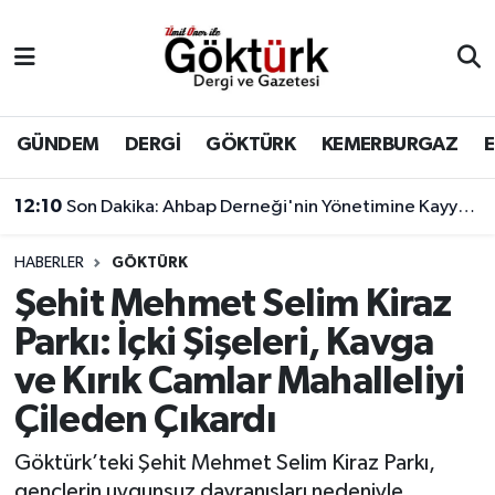
Anne Çocuk
Eyüpsultan Hava Durumu
BİLİM
Eyüpsultan Trafik Yoğunluk Haritası
GÜNDEM
DERGİ
GÖKTÜRK
KEMERBURGAZ
DERGİ
Süper Lig Puan Durumu ve Fikstür
12:10
Son Dakika: Ahbap Derneği'nin Yönetimine Kayyum Atandı
DÜNYA
Tüm Manşetler
HABERLER
GÖKTÜRK
Şehit Mehmet Selim Kiraz
EĞİTİM
Son Dakika Haberleri
Parkı: İçki Şişeleri, Kavga
EKONOMİ
Haber Arşivi
ve Kırık Camlar Mahalleliyi
Çileden Çıkardı
GÖKTÜRK
Göktürk’teki Şehit Mehmet Selim Kiraz Parkı,
GÜNDEM
gençlerin uygunsuz davranışları nedeniyle