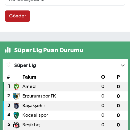
Gönder
Süper Lig Puan Durumu
Süper Lig
#
Takım
O
P
1
Amed
0
0
2
Erzurumspor FK
0
0
3
Başakşehir
0
0
4
Kocaelispor
0
0
5
Beşiktaş
0
0