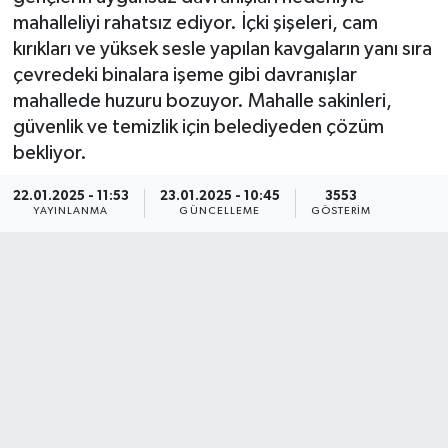
mahalleliyi rahatsız ediyor. İçki şişeleri, cam
KEMERBURGAZ
kırıkları ve yüksek sesle yapılan kavgaların yanı sıra
çevredeki binalara işeme gibi davranışlar
KÜLTÜR - SANAT
mahallede huzuru bozuyor. Mahalle sakinleri,
güvenlik ve temizlik için belediyeden çözüm
MAGAZİN
bekliyor.
ÖZEL HABER
22.01.2025 - 11:53
23.01.2025 - 10:45
3553
YAYINLANMA
GÜNCELLEME
GÖSTERIM
SAĞLIK
SPOR
TEKNOLOJİ
TİCARET
YAŞAM