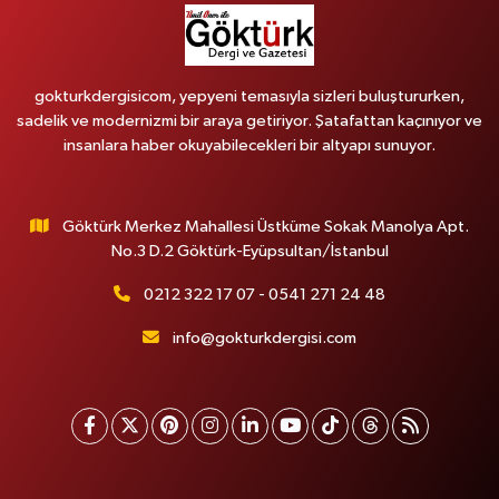
gokturkdergisicom, yepyeni temasıyla sizleri buluştururken,
sadelik ve modernizmi bir araya getiriyor. Şatafattan kaçınıyor ve
insanlara haber okuyabilecekleri bir altyapı sunuyor.
Göktürk Merkez Mahallesi Üstküme Sokak Manolya Apt.
No.3 D.2 Göktürk-Eyüpsultan/İstanbul
0212 322 17 07 - 0541 271 24 48
info@gokturkdergisi.com