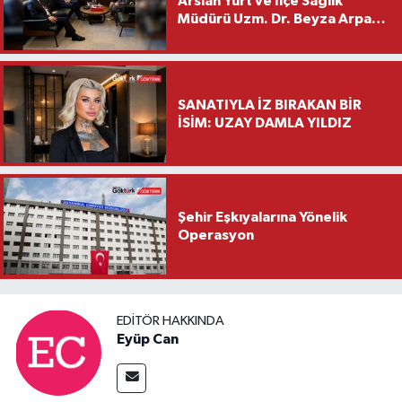
Arslan Yurt ve İlçe Sağlık
Müdürü Uzm. Dr. Beyza Arpacı
Saylar’dan Hayırlı Olsun
Ziyareti
SANATIYLA İZ BIRAKAN BİR
İSİM: UZAY DAMLA YILDIZ
Şehir Eşkıyalarına Yönelik
Operasyon
EDITÖR HAKKINDA
Eyüp Can