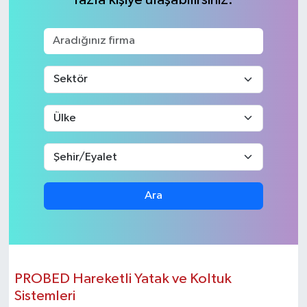
KEMERBURGAZ
KÜLTÜR - SANAT
MAGAZİN
ÖZEL HABER
SAĞLIK
Ara
SPOR
TEKNOLOJİ
TİCARET
PROBED Hareketli Yatak ve Koltuk
Sistemleri
YAŞAM