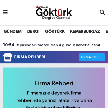
Anne Çocuk
Eyüpsultan Hava Durumu
BİLİM
Eyüpsultan Trafik Yoğunluk Haritası
GÜNDEM
DERGİ
GÖKTÜRK
KEMERBURGAZ
DERGİ
Süper Lig Puan Durumu ve Fikstür
10:54
18 yaşındaki Merve'den 4 gündür haber alınamıyor! Kayıp genç kıza internet üzerinden yönlendirme yapıldığı öne sürüldü.
DÜNYA
Tüm Manşetler
FIRMA REHBERI
FIRMA EKLE
EĞİTİM
Son Dakika Haberleri
EKONOMİ
Haber Arşivi
Firma Rehberi
GÖKTÜRK
Firmanızı ekleyerek firma
rehberinde yerinizi alabilir ve daha
GÜNDEM
fazla kişiye ulaşabilirsiniz.