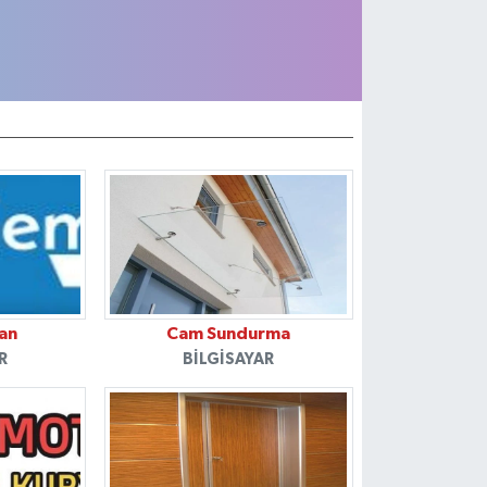
an
Cam Sundurma
R
BILGISAYAR