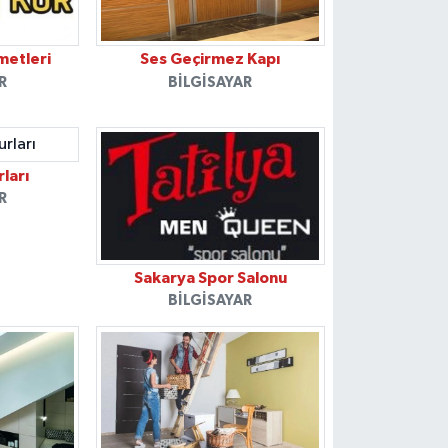
metleri
Ses Geçirmez Kapı
R
BILGISAYAR
ları
R
Sakarya Spor Salonu
BILGISAYAR