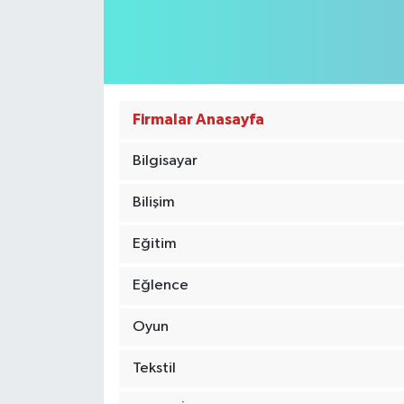
KEMERBURGAZ
KÜLTÜR - SANAT
Firmalar Anasayfa
MAGAZİN
Bilgisayar
ÖZEL HABER
Bilişim
SAĞLIK
Eğitim
SPOR
Eğlence
TEKNOLOJİ
Oyun
TİCARET
Tekstil
YAŞAM