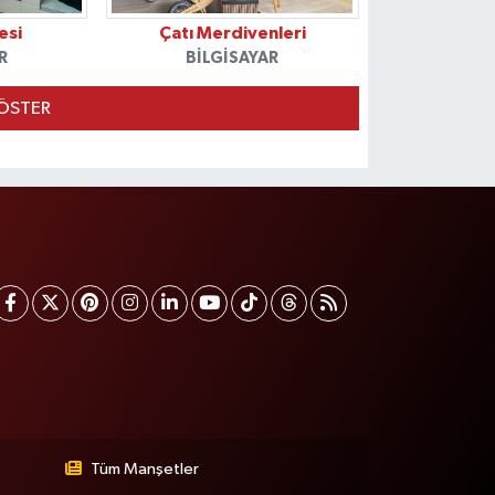
esi
Çatı Merdivenleri
R
BILGISAYAR
ÖSTER
Tüm Manşetler