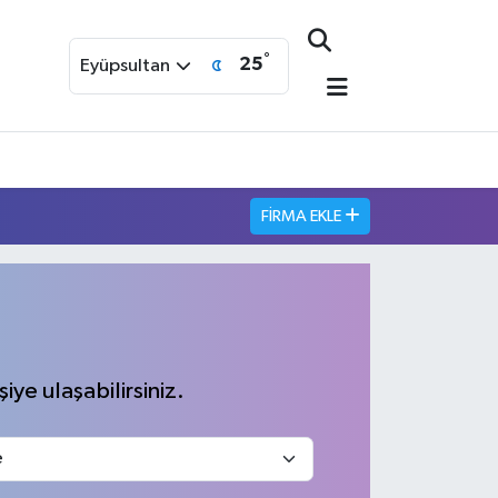
°
25
Eyüpsultan
FIRMA EKLE
iye ulaşabilirsiniz.