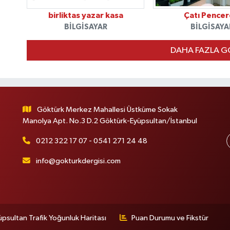
birliktas yazar kasa
Çatı Pencer
BILGISAYAR
BILGISAYA
DAHA FAZLA G
Göktürk Merkez Mahallesi Üstküme Sokak
Manolya Apt. No.3 D.2 Göktürk-Eyüpsultan/İstanbul
0212 322 17 07 - 0541 271 24 48
info@gokturkdergisi.com
üpsultan Trafik Yoğunluk Haritası
Puan Durumu ve Fikstür