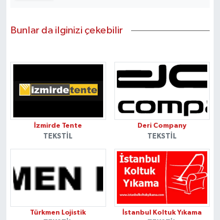
Bunlar da ilginizi çekebilir
İzmirde Tente
Deri Company
TEKSTIL
TEKSTIL
Türkmen Lojistik
İstanbul Koltuk Yıkama