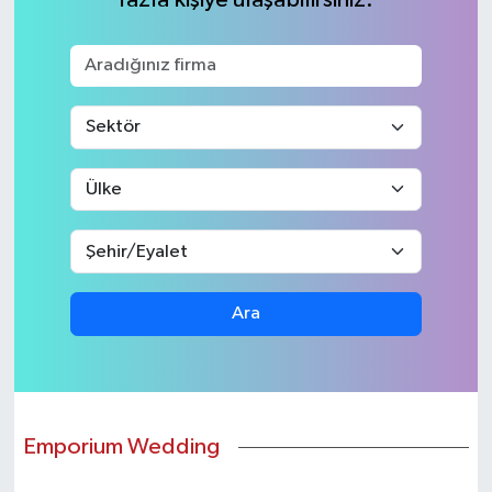
KEMERBURGAZ
KÜLTÜR - SANAT
MAGAZİN
ÖZEL HABER
SAĞLIK
Ara
SPOR
TEKNOLOJİ
TİCARET
Emporium Wedding
YAŞAM