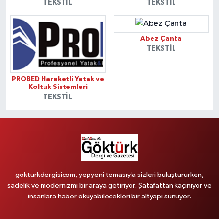
TEKSTIL
TEKSTIL
Abez Çanta
TEKSTIL
PROBED Hareketli Yatak ve
Koltuk Sistemleri
TEKSTIL
gokturkdergisicom, yepyeni temasıyla sizleri buluştururken,
sadelik ve modernizmi bir araya getiriyor. Şatafattan kaçınıyor ve
insanlara haber okuyabilecekleri bir altyapı sunuyor.