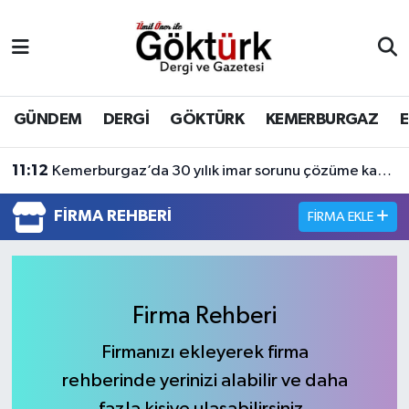
Anne Çocuk
Eyüpsultan Hava Durumu
BİLİM
Eyüpsultan Trafik Yoğunluk Haritası
GÜNDEM
DERGİ
GÖKTÜRK
KEMERBURGAZ
DERGİ
Süper Lig Puan Durumu ve Fikstür
11:12
Kemerburgaz’da 30 yılık imar sorunu çözüme kavuşuyor
DÜNYA
Tüm Manşetler
FIRMA REHBERI
FIRMA EKLE
EĞİTİM
Son Dakika Haberleri
EKONOMİ
Haber Arşivi
Firma Rehberi
GÖKTÜRK
Firmanızı ekleyerek firma
rehberinde yerinizi alabilir ve daha
GÜNDEM
fazla kişiye ulaşabilirsiniz.