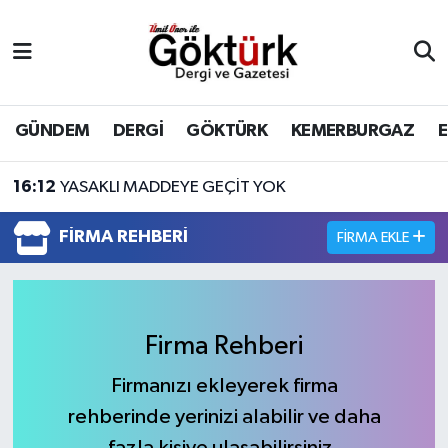
Anne Çocuk
Eyüpsultan Hava Durumu
BİLİM
Eyüpsultan Trafik Yoğunluk Haritası
GÜNDEM
DERGİ
GÖKTÜRK
KEMERBURGAZ
DERGİ
Süper Lig Puan Durumu ve Fikstür
16:12
YASAKLI MADDEYE GEÇİT YOK
DÜNYA
Tüm Manşetler
FIRMA REHBERI
FIRMA EKLE
EĞİTİM
Son Dakika Haberleri
EKONOMİ
Haber Arşivi
Firma Rehberi
GÖKTÜRK
Firmanızı ekleyerek firma
rehberinde yerinizi alabilir ve daha
GÜNDEM
fazla kişiye ulaşabilirsiniz.