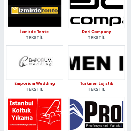
İzmirde Tente
Deri Company
TEKSTIL
TEKSTIL
Emporium Wedding
Türkmen Lojistik
TEKSTIL
TEKSTIL