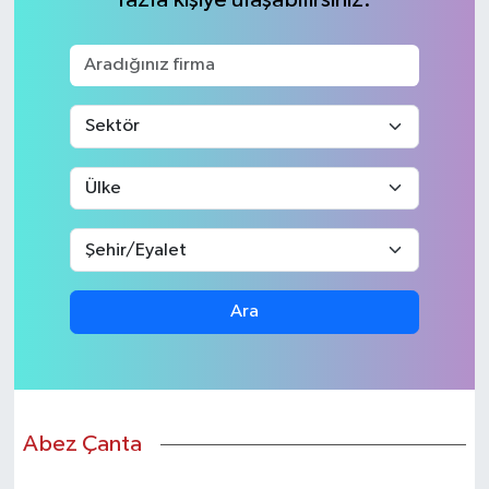
KEMERBURGAZ
KÜLTÜR - SANAT
MAGAZİN
ÖZEL HABER
SAĞLIK
Ara
SPOR
TEKNOLOJİ
TİCARET
Abez Çanta
YAŞAM