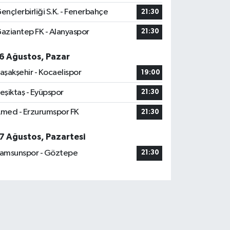
ençlerbirliği S.K. - Fenerbahçe
21:30
aziantep FK - Alanyaspor
21:30
6 Ağustos, Pazar
aşakşehir - Kocaelispor
19:00
eşiktaş - Eyüpspor
21:30
med - Erzurumspor FK
21:30
7 Ağustos, Pazartesi
amsunspor - Göztepe
21:30