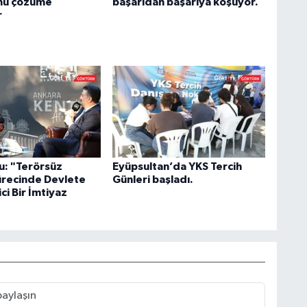
nu çözüme
başarıdan başarıya koşuyor.
r
u: "Terörsüz
Eyüpsultan’da YKS Tercih
ürecinde Devlete
Günleri başladı.
ci Bir İmtiyaz