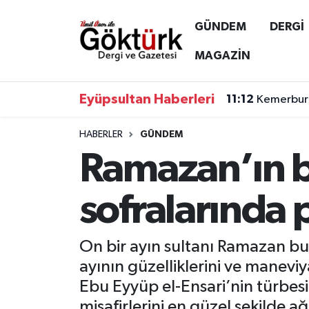
GÜNDEM
DERGİ
Anne Çocuk
Eyüpsultan Hava Durumu
MAGAZİN
BİLİM
Eyüpsultan Trafik Yoğunluk Haritası
Eyüpsultan Haberleri
11:12
Kemerburg
DERGİ
Süper Lig Puan Durumu ve Fikstür
HABERLER
GÜNDEM
Ramazan’ın b
DÜNYA
Tüm Manşetler
EĞİTİM
Son Dakika Haberleri
sofralarında 
EKONOMİ
Haber Arşivi
On bir ayın sultanı Ramazan bu
GÖKTÜRK
ayının güzelliklerini ve manevi
Ebu Eyyüp el-Ensari’nin türbesin
GÜNDEM
misafirlerini en güzel şekilde ağı