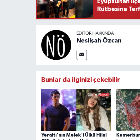
Eyüpsultan İlç
Rütbesine Terfi
EDITÖR HAKKINDA
Neslişah Özcan
Bunlar da ilginizi çekebilir
Yeraltı'nın Melek'i Ülkü Hilal
Kemerburg