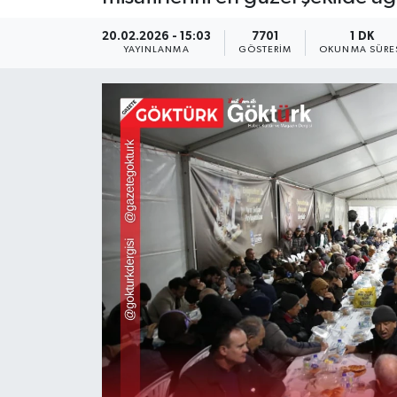
KEMERBURGAZ
20.02.2026 - 15:03
7701
1 DK
YAYINLANMA
GÖSTERIM
OKUNMA SÜRE
KÜLTÜR - SANAT
MAGAZİN
ÖZEL HABER
SAĞLIK
SPOR
TEKNOLOJİ
TİCARET
YAŞAM