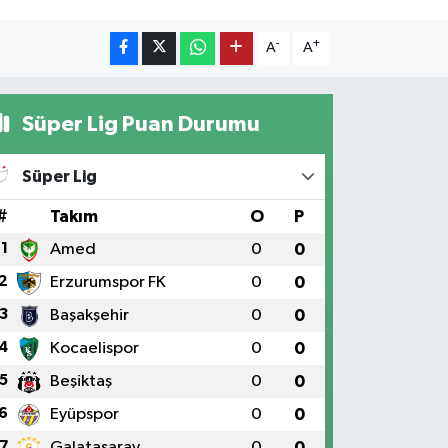
-
+
A
A
Süper Lig Puan Durumu
Süper Lig
#
Takım
O
P
1
Amed
0
0
2
Erzurumspor FK
0
0
3
Başakşehir
0
0
4
Kocaelispor
0
0
5
Beşiktaş
0
0
6
Eyüpspor
0
0
7
Galatasaray
0
0