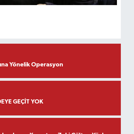
rına Yönelik Operasyon
EYE GEÇİT YOK