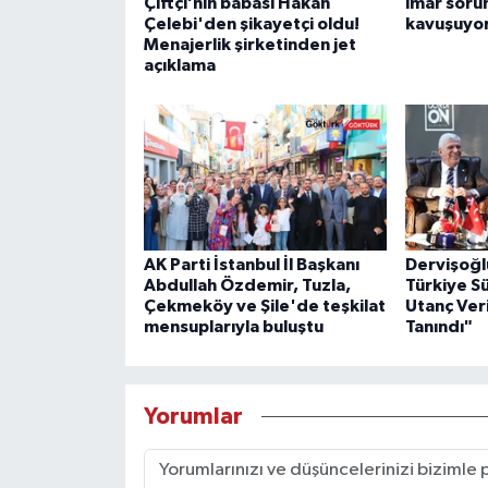
Çiftçi’nin babası Hakan
imar soru
Çelebi'den şikayetçi oldu!
kavuşuyo
Menajerlik şirketinden jet
açıklama
AK Parti İstanbul İl Başkanı
Dervişoğl
Abdullah Özdemir, Tuzla,
Türkiye S
Çekmeköy ve Şile'de teşkilat
Utanç Veri
mensuplarıyla buluştu
Tanındı"
Yorumlar