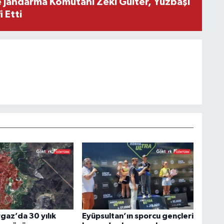
e Jandarma Komutanı Zeki Gülter, Yüzbaşı
 Etti
az’da 30 yılık
Eyüpsultan’ın sporcu gençleri