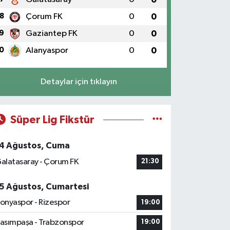
8
Çorum FK
0
0
9
Gaziantep FK
0
0
0
Alanyaspor
0
0
Detaylar için tıklayın
Süper Lig Fikstür
4 Ağustos, Cuma
alatasaray - Çorum FK
21:30
5 Ağustos, Cumartesi
onyaspor - Rizespor
19:00
asımpaşa - Trabzonspor
19:00