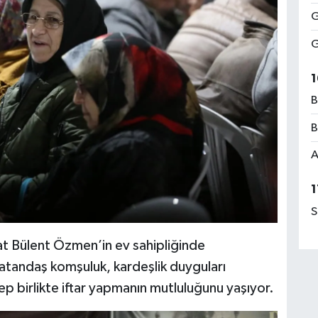
G
G
1
B
B
A
1
S
at Bülent Özmen’in ev sahipliğinde
vatandaş komşuluk, kardeşlik duyguları
ep birlikte iftar yapmanın mutluluğunu yaşıyor.