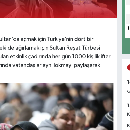
1
ultan’da açmak için Türkiye’nin dört bir
ekilde ağırlamak için Sultan Reşat Türbesi
n etkinlik çadırında her gün 1000 kişilik iftar
rında vatandaşlar aynı lokmayı paylaşarak
.
1
G
1
K
K