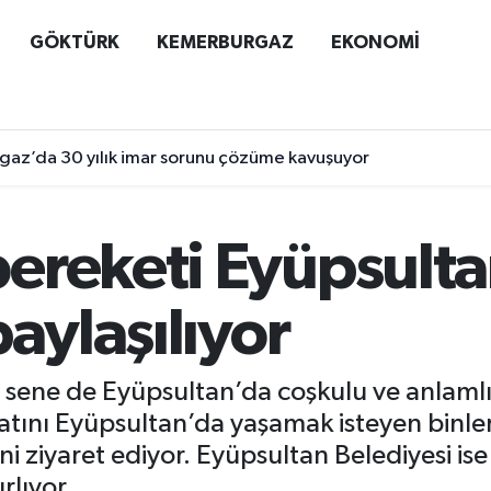
GÖKTÜRK
KEMERBURGAZ
EKONOMİ
az’da 30 yılık imar sorunu çözüme kavuşuyor
ereketi Eyüpsulta
paylaşılıyor
 sene de Eyüpsultan’da coşkulu ve anlamlı
yatını Eyüpsultan’da yaşamak isteyen binler
i ziyaret ediyor. Eyüpsultan Belediyesi ise 
rlıyor.