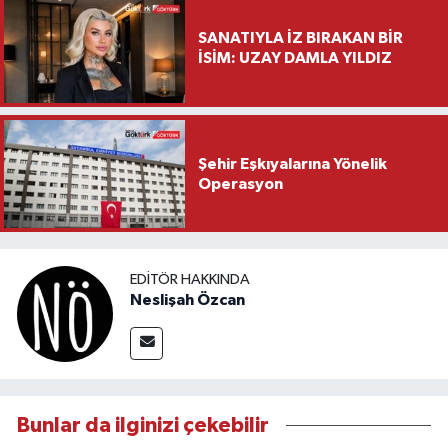
SANATIYLA İZ BIRAKAN BİR
İSİM: UZAY DAMLA YILDIZ
Şehir Eşkıyalarına Yönelik
Operasyon
EDITÖR HAKKINDA
Neslişah Özcan
Bunlar da ilginizi çekebilir