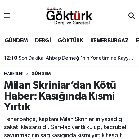
Anne Çocuk
Eyüpsultan Hava Durumu
BİLİM
Eyüpsultan Trafik Yoğunluk Haritası
GÜNDEM
DERGİ
GÖKTÜRK
KEMERBURGAZ
DERGİ
Süper Lig Puan Durumu ve Fikstür
12:10
Son Dakika: Ahbap Derneği'nin Yönetimine Kayyum Atandı
DÜNYA
Tüm Manşetler
HABERLER
GÜNDEM
Milan Skriniar’dan Kötü
EĞİTİM
Son Dakika Haberleri
Haber: Kasığında Kısmi
EKONOMİ
Haber Arşivi
Yırtık
GÖKTÜRK
Fenerbahçe, kaptanı Milan Skriniar’ın yaşadığı
sakatlıkla sarsıldı. Sarı-lacivertli kulüp, tecrübeli
GÜNDEM
savunmacının sağ kasığında kısmi yırtık tespit