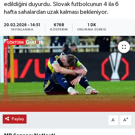
edildiğini duyurdu. Slovak futbolcunun 4 ila 6
KEMERBURGAZ
hafta sahalardan uzak kalması bekleniyor.
20.02.2026 - 14:51
6768
1 DK
KÜLTÜR - SANAT
YAYINLANMA
GÖSTERIM
OKUNMA SÜRESI
MAGAZİN
ÖZEL HABER
SAĞLIK
SPOR
TEKNOLOJİ
TİCARET
Paylaş
-
+
A
A
YAŞAM