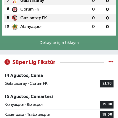
7
Galatasaray
0
0
8
Çorum FK
0
0
9
Gaziantep FK
0
0
10
Alanyaspor
0
0
Detaylar için tıklayın
Süper Lig Fikstür
14 Ağustos, Cuma
Galatasaray - Çorum FK
21:30
15 Ağustos, Cumartesi
Konyaspor - Rizespor
19:00
Kasımpaşa - Trabzonspor
19:00