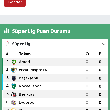
Gönder
Süper Lig Puan Durumu
Süper Lig
#
Takım
O
P
1
Amed
0
0
2
Erzurumspor FK
0
0
3
Başakşehir
0
0
4
Kocaelispor
0
0
5
Beşiktaş
0
0
6
Eyüpspor
0
0