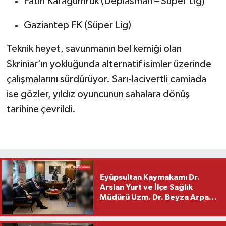
Fatih Karagümrük (Deplasman – Süper Lig)
Gaziantep FK (Süper Lig)
Teknik heyet, savunmanın bel kemiği olan
Skriniar’ın yokluğunda alternatif isimler üzerinde
çalışmalarını sürdürüyor. Sarı-lacivertli camiada
ise gözler, yıldız oyuncunun sahalara dönüş
tarihine çevrildi.
Eyüpsultan Kaymakamı Dr.
Arslan Yurt ve İlçe Sağlık
Müdürü Uzm. Dr. Beyza Arpacı
Saylar’dan Hayırlı Olsun
Ziyareti