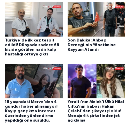
Türkiye'de ilk kez tespit
Son Dakika: Ahbap
edildi! Dünyada sadece 68
Derneği'nin Yönetimine
kişide görülen nadir kalp
Kayyum Atandı
hastalığı ortaya çıktı
18 yaşındaki Merve'den 4
Yeraltı'nın Melek'i Ülkü Hilal
gündür haber alınamıyor!
Çiftçi’nin babası Hakan
Kayıp genç kıza internet
Çelebi'den şikayetçi oldu!
üzerinden yönlendirme
Menajerlik şirketinden jet
yapıldığı öne sürüldü.
açıklama