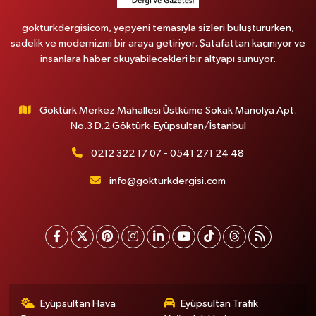
gokturkdergisicom, yepyeni temasıyla sizleri buluştururken,
sadelik ve modernizmi bir araya getiriyor. Şatafattan kaçınıyor ve
insanlara haber okuyabilecekleri bir altyapı sunuyor.
Göktürk Merkez Mahallesi Üstküme Sokak Manolya Apt.
No.3 D.2 Göktürk-Eyüpsultan/İstanbul
0212 322 17 07 - 0541 271 24 48
info@gokturkdergisi.com
Eyüpsultan Hava
Eyüpsultan Trafik