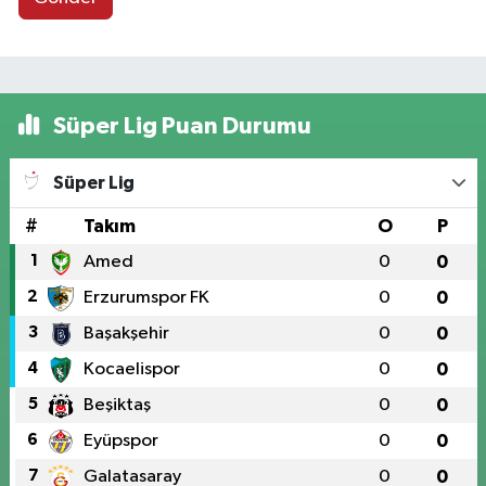
Süper Lig Puan Durumu
Süper Lig
#
Takım
O
P
1
Amed
0
0
2
Erzurumspor FK
0
0
3
Başakşehir
0
0
4
Kocaelispor
0
0
5
Beşiktaş
0
0
6
Eyüpspor
0
0
7
Galatasaray
0
0