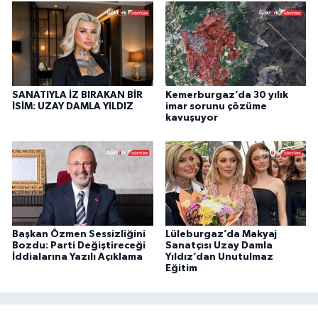
SANATIYLA İZ BIRAKAN BİR
Kemerburgaz’da 30 yılık
İSİM: UZAY DAMLA YILDIZ
imar sorunu çözüme
kavuşuyor
Başkan Özmen Sessizliğini
Lüleburgaz’da Makyaj
Bozdu: Parti Değiştireceği
Sanatçısı Uzay Damla
İddialarına Yazılı Açıklama
Yıldız’dan Unutulmaz
Eğitim