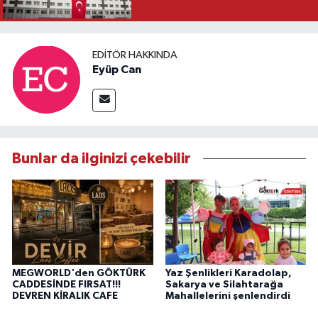
EDITÖR HAKKINDA
Eyüp Can
Bunlar da ilginizi çekebilir
MEGWORLD'den GÖKTÜRK
Yaz Şenlikleri Karadolap,
CADDESİNDE FIRSAT!!!
Sakarya ve Silahtarağa
DEVREN KİRALIK CAFE
Mahallelerini şenlendirdi