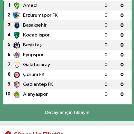
1
Amed
0
0
2
Erzurumspor FK
0
0
3
Başakşehir
0
0
4
Kocaelispor
0
0
5
Beşiktaş
0
0
6
Eyüpspor
0
0
7
Galatasaray
0
0
8
Çorum FK
0
0
9
Gaziantep FK
0
0
10
Alanyaspor
0
0
Detaylar için tıklayın