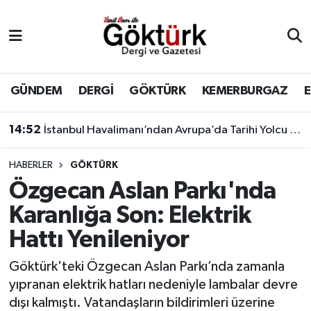
Anne Çocuk
Eyüpsultan Hava Durumu
BİLİM
Eyüpsultan Trafik Yoğunluk Haritası
GÜNDEM
DERGİ
GÖKTÜRK
KEMERBURGAZ
DERGİ
Süper Lig Puan Durumu ve Fikstür
14:52
İstanbul Havalimanı’ndan Avrupa’da Tarihi Yolcu Rekoru
DÜNYA
Tüm Manşetler
HABERLER
GÖKTÜRK
Özgecan Aslan Parkı'nda
EĞİTİM
Son Dakika Haberleri
Karanlığa Son: Elektrik
EKONOMİ
Haber Arşivi
Hattı Yenileniyor
GÖKTÜRK
Göktürk'teki Özgecan Aslan Parkı’nda zamanla
yıpranan elektrik hatları nedeniyle lambalar devre
GÜNDEM
dışı kalmıştı. Vatandaşların bildirimleri üzerine