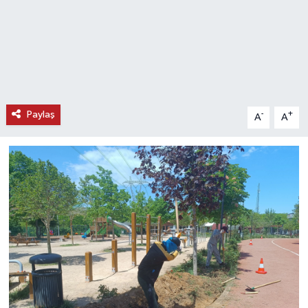
Paylaş
-
+
A
A