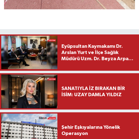
Eyüpsultan Kaymakamı Dr.
Arslan Yurt ve İlçe Sağlık
Müdürü Uzm. Dr. Beyza Arpacı
Saylar’dan Hayırlı Olsun
Ziyareti
SANATIYLA İZ BIRAKAN BİR
İSİM: UZAY DAMLA YILDIZ
Şehir Eşkıyalarına Yönelik
Operasyon