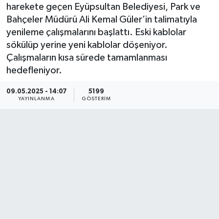
harekete geçen Eyüpsultan Belediyesi, Park ve
KEMERBURGAZ
Bahçeler Müdürü Ali Kemal Güler’in talimatıyla
yenileme çalışmalarını başlattı. Eski kablolar
KÜLTÜR - SANAT
sökülüp yerine yeni kablolar döşeniyor.
Çalışmaların kısa sürede tamamlanması
MAGAZİN
hedefleniyor.
ÖZEL HABER
09.05.2025 - 14:07
5199
YAYINLANMA
GÖSTERIM
SAĞLIK
SPOR
TEKNOLOJİ
TİCARET
YAŞAM